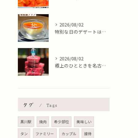
2026/08/02
特別な日のデザートはいかがですか🍮✨？本日8月2日はおやつの...
2026/08/02
極上のひとときを名古屋市北区で✨
タグ
Tags
黒川駅
焼肉
希少部位
美味しい
タン
ファミリー
カップル
接待