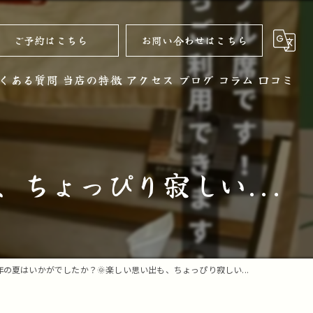
ご予約はこちら
お問い合わせはこちら
くある質問
当店の特徴
アクセス
ブログ
コラム
口コミ
黒毛和牛
お酒
ちょっぴり寂しい...
ノンアルコール
コース
デザート
年の夏はいかがでしたか？🌞楽しい思い出も、ちょっぴり寂しい...