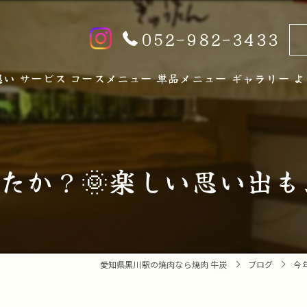
052-982-3433
想い
サービス
コースメニュー
単品メニュー
ギャラリー
よ
たか？🌞楽しい思い出も、
愛知県黒川駅の焼肉なら焼肉 牛炭
ブログ
今