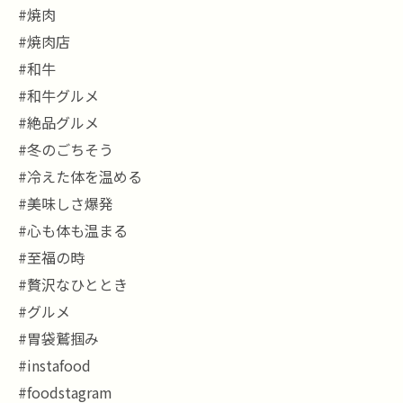
#焼肉
#焼肉店
#和牛
#和牛グルメ
#絶品グルメ
#冬のごちそう
#冷えた体を温める
#美味しさ爆発
#心も体も温まる
#至福の時
#贅沢なひととき
#グルメ
#胃袋鷲掴み
#instafood
#foodstagram