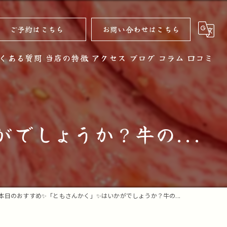
ご予約はこちら
お問い合わせはこちら
くある質問
当店の特徴
アクセス
ブログ
コラム
口コミ
黒毛和牛
お酒
でしょうか？牛の...
ノンアルコール
コース
デザート
本日のおすすめ✨「ともさんかく」✨はいかがでしょうか？牛の...