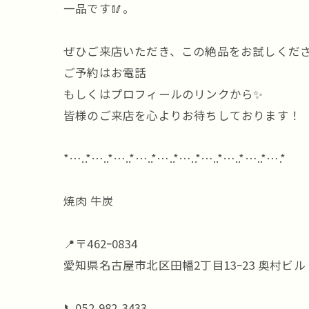
一品です🥢。
ぜひご来店いただき、この絶品をお試しくださ
ご予約はお電話
もしくはプロフィールのリンクから✨
皆様のご来店を心よりお待ちしております！
*…..*…..*…..*…..*…..*…..*…..*…..*…..*….*
焼肉 牛炭
📍〒462ｰ0834
愛知県名古屋市北区田幡2丁目13ｰ23 奥村ビル
📞052-982-3433