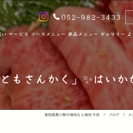
052-982-3433
想い
サービス
コースメニュー
単品メニュー
ギャラリー
よ
「ともさんかく」✨はいかが
愛知県黒川駅の焼肉なら焼肉 牛炭
ブログ
