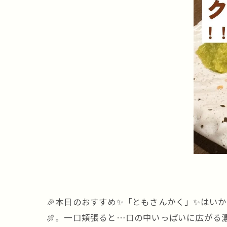
🎉本日のおすすめ✨「ともさんかく」✨はい
🍖。一口頬張ると…口の中いっぱいに広がる