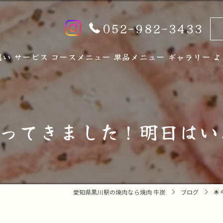
052-982-3433
想い
サービス
コースメニュー
単品メニュー
ギャラリー
よ
やってきました！明日はいよ
愛知県黒川駅の焼肉なら焼肉 牛炭
ブログ
