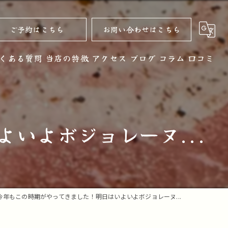
ご予約はこちら
お問い合わせはこちら
くある質問
当店の特徴
アクセス
ブログ
コラム
口コミ
黒毛和牛
お酒
いよボジョレーヌ...
ノンアルコール
コース
デザート
今年もこの時期がやってきました！明日はいよいよボジョレーヌ...