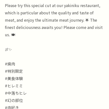
Please try this special cut at our yakiniku restaurant,
which is particular about the quality and taste of
meat, and enjoy the ultimate meat journey. 🌟 The
finest deliciousness awaits you! Please come and visit
us. 🍽️
🍖✨
#焼肉
#特別限定
#美食体験
#ヒレミミ
#中落ちヒレ
#幻の部位
#肉好き