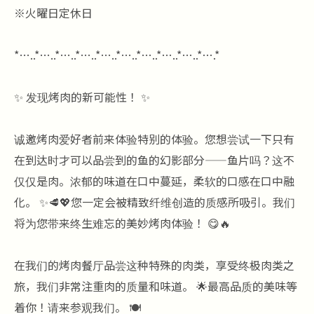
※火曜日定休日
*…..*…..*…..*…..*…..*…..*…..*…..*…..*….*
✨ 发现烤肉的新可能性！ ✨
诚邀烤肉爱好者前来体验特别的体验。您想尝试一下只有
在到达时才可以品尝到的鱼的幻影部分——鱼片吗？这不
仅仅是肉。浓郁的味道在口中蔓延，柔软的口感在口中融
化。 ✨🥩💖您一定会被精致纤维创造的质感所吸引。我们
将为您带来终生难忘的美妙烤肉体验！ 😋🔥
在我们的烤肉餐厅品尝这种特殊的肉类，享受终极肉类之
旅，我们非常注重肉的质量和味道。 🌟最高品质的美味等
着你！请来参观我们。 🍽️