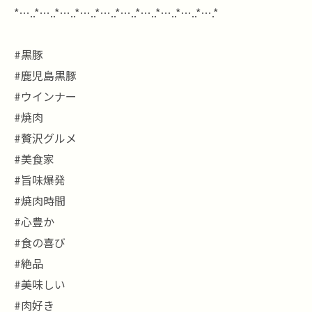
*…..*…..*…..*…..*…..*…..*…..*…..*…..*….*
#黒豚
#鹿児島黒豚
#ウインナー
#焼肉
#贅沢グルメ
#美食家
#旨味爆発
#焼肉時間
#心豊か
#食の喜び
#絶品
#美味しい
#肉好き