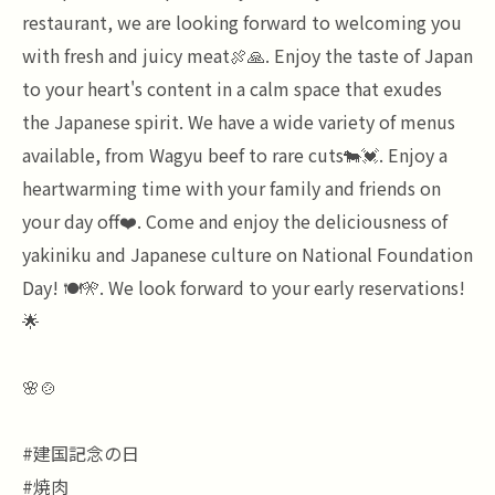
restaurant, we are looking forward to welcoming you
with fresh and juicy meat🍖🙏. Enjoy the taste of Japan
to your heart's content in a calm space that exudes
the Japanese spirit. We have a wide variety of menus
available, from Wagyu beef to rare cuts🐄💓. Enjoy a
heartwarming time with your family and friends on
your day off❤️. Come and enjoy the deliciousness of
yakiniku and Japanese culture on National Foundation
Day! 🍽️🎌. We look forward to your early reservations!
🌟
🌸🍲
#建国記念の日
#焼肉