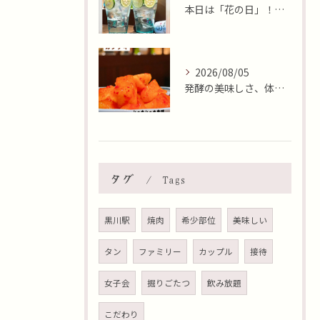
本日は「花の日」！そんな日に、焼肉 牛炭の桜ユッケで華やかに...
2026/08/05
発酵の美味しさ、体験しませんか？🧄
タグ
Tags
黒川駅
焼肉
希少部位
美味しい
タン
ファミリー
カップル
接待
女子会
掘りごたつ
飲み放題
こだわり