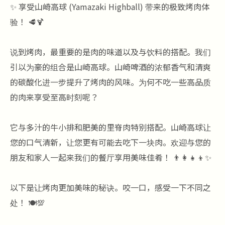
✨ 享受山崎高球 (Yamazaki Highball) 带来的极致烤肉体
验！ 🥩🍹
说到烤肉，最重要的是肉的味道以及与饮料的搭配。我们
引以为豪的组合是山崎高球。山崎啤酒的浓郁香气和清爽
的碳酸化进一步提升了烤肉的风味。为何不吃一些高品质
的肉来享受至高时刻呢？
它与多汁的牛小排和肥美的里脊肉特别搭配。山崎高球让
您的口气清新，让您更有可能去吃下一块肉。欢迎与您的
朋友和家人一起来我们的餐厅享用美味佳肴！ 👨‍👩‍👧‍👦✨
以下是让烤肉更加美味的秘诀。咬一口，感受一下不同之
处！ 🍽️💯