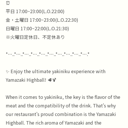
⏰
平日 17:00~23:00(L.O.22:00)
金・土曜日 17:00~23:00(L.O.22:30)
日曜日 17:00~22:00(L.O.21:30)
※火曜日定休日、不定休あり
*…..*…..*…..*…..*…..*…..*…..*…..*…..*….*
✨ Enjoy the ultimate yakiniku experience with
Yamazaki Highball! 🥩🍹
When it comes to yakiniku, the key is the flavor of the
meat and the compatibility of the drink. That's why
our restaurant's proud combination is the Yamazaki
Highball. The rich aroma of Yamazaki and the