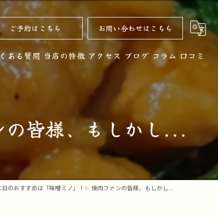
ご予約はこちら
お問い合わせはこちら
くある質問
当店の特徴
アクセス
ブログ
コラム
口コミ
黒毛和牛
お酒
の皆様、もしかし...
ノンアルコール
コース
デザート
本日のおすすめは「味噌ミノ」！✨ 焼肉ファンの皆様、もしかし...