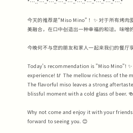
*…..*…..*…..*…..*…..*…..*…..*…..*…..*….*
今天的推荐是“Miso Mino”！ ✨ 对
美融合，在口中创造出一种幸福的和谐。味噌的
今晚何不与您的朋友和家人一起来我们的餐厅享
Today's recommendation is "Miso Mino"! ✨ Fo
experience! 🥢 The mellow richness of the m
The flavorful miso leaves a strong aftertast
blissful moment with a cold glass of beer. 
Why not come and enjoy it with your friends
forward to seeing you. 😊