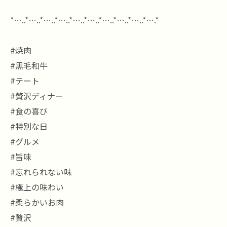
*…..*…..*…..*…..*…..*…..*…..*…..*…..*….*
#焼肉
#黒毛和牛
#テート
#贅沢ディナー
#食の喜び
#特別な日
#グルメ
#旨味
#忘れられない味
#極上の味わい
#柔らかいお肉
#贅沢