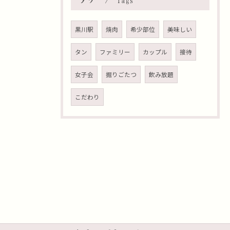
Tags
黒川駅
焼肉
希少部位
美味しい
タン
ファミリー
カップル
接待
女子会
掘りごたつ
飲み放題
こだわり