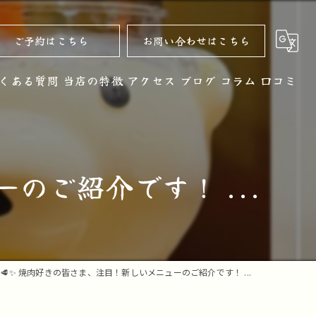
ご予約はこちら
お問い合わせはこちら
くある質問
当店の特徴
アクセス
ブログ
コラム
口コミ
黒毛和牛
お酒
のご紹介です！ ...
ノンアルコール
コース
デザート
🥩✨ 焼肉好きの皆さま、注目！新しいメニューのご紹介です！ ...