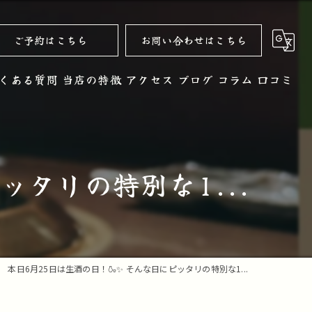
ご予約はこちら
お問い合わせはこちら
くある質問
当店の特徴
アクセス
ブログ
コラム
口コミ
黒毛和牛
お酒
ッタリの特別な1...
ノンアルコール
コース
デザート
本日6月25日は生酒の日！🍶✨ そんな日にピッタリの特別な1...