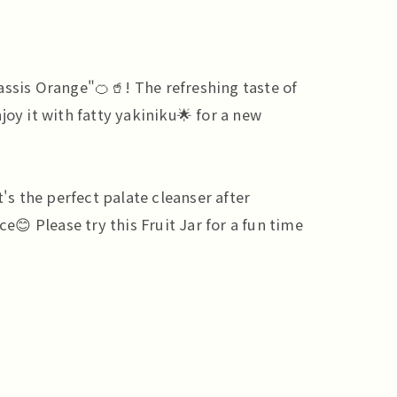
sis Orange"🍊🥤! The refreshing taste of
joy it with fatty yakiniku🌟 for a new
's the perfect palate cleanser after
e😊 Please try this Fruit Jar for a fun time