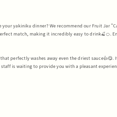
your yakiniku dinner? We recommend our Fruit Jar "Cas
erfect match, making it incredibly easy to drink🍒🍊. En
 that perfectly washes away even the driest sauce👍😋. It
staff is waiting to provide you with a pleasant experienc