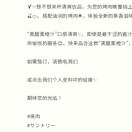
🍹✨想不想来杯清爽饮品，为您的烤肉晚餐锦上
🍒🍊。搭配油润的烤肉🌟，体验全新的果香滋味
“黑醋栗橙汁”口感清爽✨，即使是最干涩的酱
供愉悦的服务😊。快来品尝这款“黑醋栗橙汁
如需预订，请致电我们
或点击我们个人资料中的链接✨
期待您的光临！
#焼肉
#サントリー