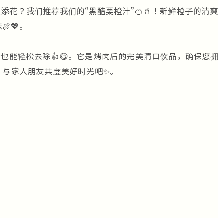
添花？我们推荐我们的“黑醋栗橙汁”🍊🥤！新鲜橙子的
💖。
汁也能轻松去除👍😋。它是烤肉后的完美清口饮品，确保您
”，与家人朋友共度美好时光吧✨。