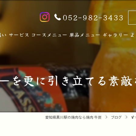
052-982-3433
想い
サービス
コースメニュー
単品メニュー
ギャラリー
よ
ナーを更に引き立てる素敵な
愛知県黒川駅の焼肉なら焼肉 牛炭
ブログ
