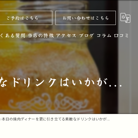
ご予約はこちら
お問い合わせはこちら
くある質問
当店の特徴
アクセス
ブログ
コラム
口コミ
黒毛和牛
お酒
ドリンクはいかが...
ノンアルコール
コース
デザート
✨本日の焼肉ディナーを更に引き立てる素敵なドリンクはいかが...