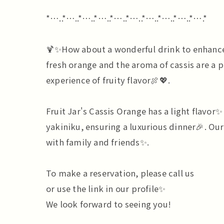
*…..*…..*…..*…..*…..*…..*…..*…..*…..*….*
🍹✨How about a wonderful drink to enhance 
fresh orange and the aroma of cassis are a p
experience of fruity flavor🍖💖.
Fruit Jar's Cassis Orange has a light flavor✨
yakiniku, ensuring a luxurious dinner🎉. Our 
with family and friends✨.
To make a reservation, please call us
or use the link in our profile✨
We look forward to seeing you!