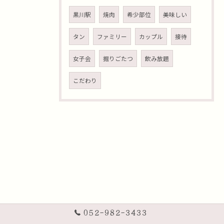
黒川駅
焼肉
希少部位
美味しい
タン
ファミリー
カップル
接待
女子会
掘りごたつ
飲み放題
こだわり
052-982-3433