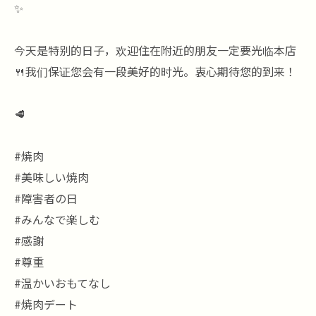
✨
今天是特别的日子，欢迎住在附近的朋友一定要光临本店
🍴我们保证您会有一段美好的时光。衷心期待您的到来！
🥩
#焼肉
#美味しい焼肉
#障害者の日
#みんなで楽しむ
#感謝
#尊重
#温かいおもてなし
#焼肉デート