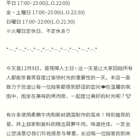
平日 17:00~23:00(L.O.22:00)
金・土曜日 17:00~23:00(L.O.22:30)
日曜日 17:00~22:00(L.O.21:30)
※火曜日定休日、不定休あり
*…..*…..*…..*…..*…..*…..*…..*…..*…..*….*
今天是12月9日，是残障人士日✨这一天是让大家回顾所有
人都能带着笑容度过愉快时光的重要性的一天。本店一直
致力于营造让每一位顾客都感到舒适的空间🍽️在温馨的氛
围中，围坐在美味的烤肉旁，一起度过美好的时光吧？🐮
有许多使用柔嫩牛肉和新鲜蔬菜制作的菜单！特别推荐的
是，拌上自家制酱料的精选肩胛牛肉。味道绝佳，一定会
让您满意😊我们珍视感恩与尊重，欢迎每一位顾客的到来