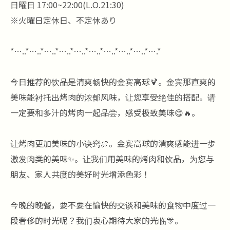
日曜日 17:00~22:00(L.O.21:30)
※火曜日定休日、不定休あり
*…..*…..*…..*…..*…..*…..*…..*…..*…..*….*
今日推荐的饮品是清爽畅快的金宾高球🍹。金宾那直爽的
美味能衬托出烤肉的浓郁风味，让您享受绝佳的搭配。请
一定要和多汁的烤肉一起品尝，感受极致美味😋🔥。
让烤肉更加美味的小诀窍🍖。金宾高球的清爽感能进一步
激发肉类的美味✨。让我们用美味的烤肉和饮品，为您与
朋友、家人共度的美好时光增添色彩！
今晚的晚餐，要不要在愉快的交谈和美味的食物中度过一
段奢侈的时光呢？我们衷心期待大家的光临🎊。