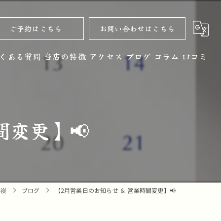
ご予約はこちら
お問い合わせはこちら
くある質問
当店の特徴
アクセス
ブログ
コラム
口コミ
黒毛和牛
お酒
間変更】📢
ノンアルコール
コース
デザート
牛炭
ブログ
【2月営業日のお知らせ ＆ 営業時間変更】📢