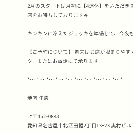
2月のスタートは月初に【4連休】をいただき
店をお待ちしております🔥
キンキンに冷えたジョッキを準備して、今夜
【ご予約について】 週末はお席が埋まりやすくなって
ク、またはお電話にて承ります！
*…..*…..*…..*…..*…..*…..*…..*…..*…..*….*
焼肉 牛炭
📍〒462ｰ0843
愛知県名古屋市北区田幡2丁目13ｰ23 奥村ビル 