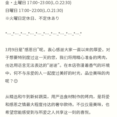
金・土曜日 17:00~23:00(L.O.22:30)
日曜日 17:00~22:00(L.O.21:30)
※火曜日定休日、不定休あり
*…..*…..*…..*…..*…..*…..*…..*…..*…..*….*
3月9日是“感恩日”呢。衷心感谢大家一直以来的厚爱。对
于想要特别度过这一天的您，我们将用精心准备的烤肉，
传达用语言无法表达的“谢谢”。在本店弥漫着香气的环境
中，何不与亲爱的人一起度过美好的时光，品尝美味的肉
呢？😊
从精选和牛到新鲜蔬菜，用严选食材制作的烤肉，是将爱
和感恩之情最大程度传达的奢华款待。不仅仅是美味，也
希望您能感受到与所爱之人共享这一刻的喜悦。