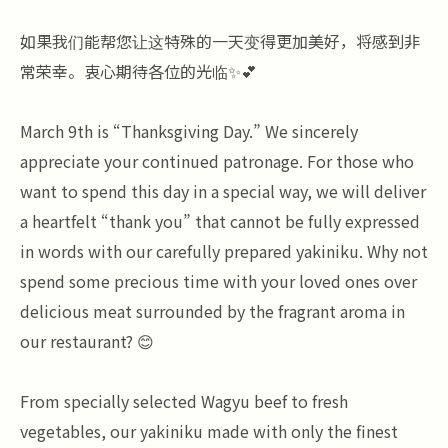
如果我们能帮您让这特殊的一天变得更加美好，将感到非
常荣幸。衷心期待各位的光临✨💕
March 9th is “Thanksgiving Day.” We sincerely
appreciate your continued patronage. For those who
want to spend this day in a special way, we will deliver
a heartfelt “thank you” that cannot be fully expressed
in words with our carefully prepared yakiniku. Why not
spend some precious time with your loved ones over
delicious meat surrounded by the fragrant aroma in
our restaurant? 😊
From specially selected Wagyu beef to fresh
vegetables, our yakiniku made with only the finest