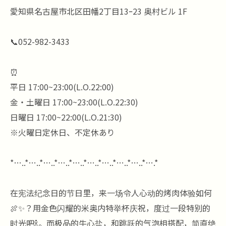
愛知県名古屋市北区田幡2丁目13ｰ23 奥村ビル 1F
📞052-982-3433
⏰
平日 17:00~23:00(L.O.22:00)
金・土曜日 17:00~23:00(L.O.22:30)
日曜日 17:00~22:00(L.O.21:30)
※火曜日定休日、不定休あり
*…..*…..*…..*…..*…..*…..*…..*…..*…..*….*
在宪法纪念日的节日里，来一场令人心动的烤肉体验如何
🍖✨？用金色闪耀的米奥内特举杯庆祝，度过一段特别的
时光吧🍾。而极品的牛心盐，和跳跃的气泡相搭配，简直绝