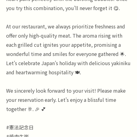
you try this combination, you’ll never forget it 😋.
At our restaurant, we always prioritize freshness and
offer only high-quality meat. The aroma rising with
each grilled cut ignites your appetite, promising a
wonderful time and smiles for everyone gathered 🌟.
Let’s celebrate Japan’s holiday with delicious yakiniku
and heartwarming hospitality 🍽.
We sincerely look forward to your visit! Please make
your reservation early. Let’s enjoy a blissful time
together 🥂. 🎉 💕
#憲法記念日
#焼肉牛炭