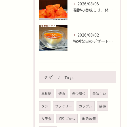
2026/08/05
発酵の美味しさ、体験しませんか？🧄
2026/08/02
特別な日のデザートはいかがですか🍮✨？本日8月2日はおやつの...
タグ
Tags
黒川駅
焼肉
希少部位
美味しい
タン
ファミリー
カップル
接待
女子会
掘りごたつ
飲み放題