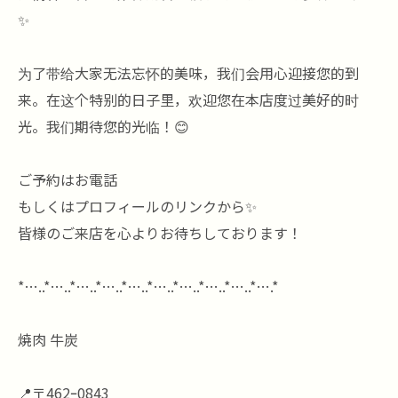
✨
为了带给大家无法忘怀的美味，我们会用心迎接您的到
来。在这个特别的日子里，欢迎您在本店度过美好的时
光。我们期待您的光临！😊
ご予約はお電話
もしくはプロフィールのリンクから✨
皆様のご来店を心よりお待ちしております！
*…..*…..*…..*…..*…..*…..*…..*…..*…..*….*
焼肉 牛炭
📍〒462ｰ0843