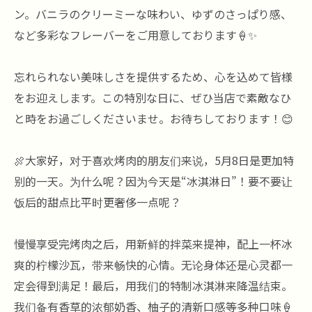
ン。バニラのクリーミーな味わい、ゆずのさっぱり感、
など多彩なフレーバーをご用意しております🍦✨
忘れられない美味しさを提供するため、心を込めて皆様
をお迎えします。この特別な日に、ぜひ当店で素敵なひ
と時をお過ごしくださいませ。お待ちしております！😊
🍖大家好，对于喜欢烤肉的朋友们来说，5月8日是更加特
别的一天。为什么呢？因为今天是“冰淇淋日”！要不要让
饭后的甜点比平时更奢侈一点呢？
慢慢享受完烤肉之后，用新鲜的拌菜来提神，配上一杯冰
爽的柠檬沙瓦，带来畅快的心情。无论身体还是心灵都一
定会得到满足！最后，用我们的特制冰淇淋来降温结束。
我们备有香草的浓郁奶香、柚子的清新口感等多种口味🍦