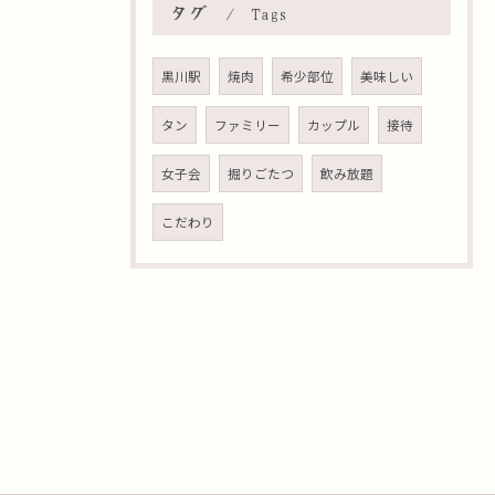
タグ
Tags
黒川駅
焼肉
希少部位
美味しい
タン
ファミリー
カップル
接待
女子会
掘りごたつ
飲み放題
こだわり