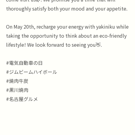
thoroughly satisfy both your mood and your appetite.
On May 20th, recharge your energy with yakiniku while
taking the opportunity to think about an eco-friendly
lifestyle! We look forward to seeing you👋.
#電気自動車の日
#ジムビームハイボール
#焼肉牛炭
#黒川焼肉
#名古屋グルメ