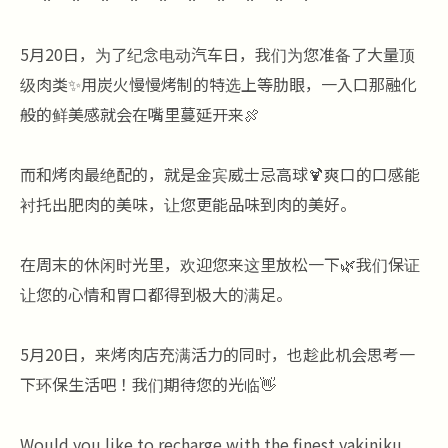
5月20日，为了纪念电动汽车日，我们为您准备了大量顶
级肉类✨用炭火慢慢烤制的特选上等肋眼，一入口那融化
般的鲜美感就会在嘴里蔓延开来🍖
而和烤肉最绝配的，就是金宾威士忌高球🍹爽口的口感能
衬托出肥肉的美味，让您更能品味到肉的美好。
在周末的休闲时光里，欢迎您来这里放松一下🌿我们保证
让您的心情和胃口都得到极大的满足。
5月20日，来烤肉店充满活力的同时，也趁此机会思考一
下环保生活吧！我们期待您的光临👋
Would you like to recharge with the finest yakiniku