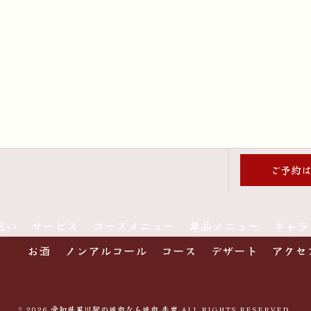
ご予約
想い
サービス
コースメニュー
単品メニュー
ギャラ
お酒
ノンアルコール
コース
デザート
アクセ
© 2026 愛知県黒川駅の焼肉なら焼肉 牛炭 ALL RIGHTS RESERVED.