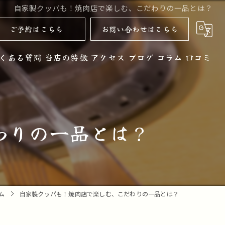
自家製クッパも！焼肉店で楽しむ、こだわりの一品とは？
ご予約はこちら
お問い合わせはこちら
くある質問
当店の特徴
アクセス
ブログ
コラム
口コミ
黒毛和牛
お酒
わりの一品とは？
ノンアルコール
コース
デザート
ム
自家製クッパも！焼肉店で楽しむ、こだわりの一品とは？