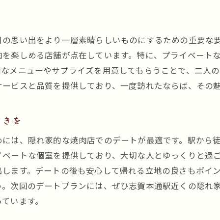
志賀本通駅周辺の隠れ家的焼肉店で二人だけの時間を
二人だけの時間を楽しむための焼肉店
日の思い出をより一層素晴らしいものにするための重要な
隠れ家的焼肉店での特別な時間
肉を楽しめる店舗が点在しています。特に、プライベート
志賀本通駅周辺のカップルにおすすめの焼肉店
別なメニューやサプライズを用意してもらうことで、二人の
プライベート空間でゆったり過ごす方法
サービスと品質を提供しており、一度訪れたならば、その
特別な時間を提供する焼肉店の選び方
二人だけの時間を楽しむための隠れ家
ときを
志賀本通駅近くの焼肉店で過ごすリラックスした個室デ
めには、隠れ家的な焼肉店でのデートが最適です。駅から
リラックスした個室デートの魅力
イベートな個室を提供しており、大切な人とゆっくりと過
隠れ家的な焼肉店でのリラックス方法
出します。デートの後も安心して帰れる立地の良さもポイ
志賀本通駅周辺のリラックスできる焼肉店
う。次回のデートプランには、ぜひ志賀本通駅近くの隠れ
個室でゆったり過ごすデートプラン
っています。
焼肉デートで癒されるためのポイント