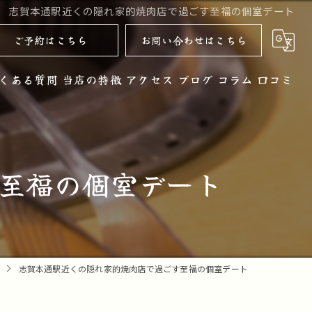
志賀本通駅近くの隠れ家的焼肉店で過ごす至福の個室デート
ご予約はこちら
お問い合わせはこちら
くある質問
当店の特徴
アクセス
ブログ
コラム
口コミ
黒毛和牛
お酒
至福の個室デート
ノンアルコール
コース
デザート
志賀本通駅近くの隠れ家的焼肉店で過ごす至福の個室デート