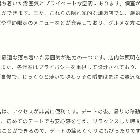
志賀本通駅周辺のおすすめ隠れ家焼肉店
落ち着いた雰囲気とプライベートな空間にあります。個室
とができます。また、これらの隠れ家的な焼肉店では、厳
贅沢なディナーを楽しむための焼肉店選び
位や季節限定のメニューなどが充実しており、グルメな方
特別な夜にぴったりな志賀本通駅の隠れ家
落ち着いた雰囲気で楽しむ贅沢な夜
大人のための隠れ家焼肉店
志賀本通駅周辺の隠れ家焼肉店の選び方
に最適な落ち着いた雰囲気が魅力の一つです。店内は照明
。また、各個室はプライバシーを重視して設計されており
特別な日を彩る志賀本通駅の個室焼肉デート
が自慢で、じっくりと焼いて味わうその瞬間はまさに贅沢
特別な日におすすめの焼肉店
志賀本通駅周辺の特別な日のデートスポット
個室焼肉で過ごすロマンティックな夜
店は、アクセスが非常に便利です。デートの後、帰りの移
特別な日を彩る贅沢な焼肉ディナー
は、初めてのデートでも安心感を与え、リラックスした時
志賀本通駅近くの隠れ家焼肉店
むことができるので、デートの締めくくりにもぴったりで
デートを特別にする焼肉店の選び方