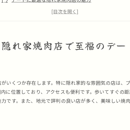
落ち着いた雰囲気で楽しむ贅沢な焼肉
駅近だからデートの後も安心
特別な日のための隠れ家焼肉店選び
志賀本通駅周辺の焼肉店で特別なひとときを
の隠れ家焼肉店で至福のデー
個室で楽しむ志賀本通駅近くの焼肉デート
プライベート空間で過ごすデートの魅力
？
個室焼肉店での特別な時間の過ごし方
二人だけの空間で楽しむ焼肉
店がいくつか存在します。特に隠れ家的な雰囲気の店は、
隠れ家的な個室焼肉店の魅力
圏内に位置しており、アクセスも便利です。歩いてすぐの距
魅力です。また、地元で評判の良い店が多く、美味しい焼
志賀本通駅周辺のデートスポット紹介
個室で焼肉デートを楽しむポイント
志賀本通駅の隠れ家的焼肉店で過ごす贅沢な夜