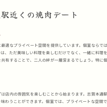
リラックスした時間を提供する焼肉店
通駅近くの焼肉デート
厳選されたお肉を楽しむ志賀本通駅の隠れ家焼肉店
厳選されたお肉の魅力
志賀本通駅周辺の隠れ家焼肉店紹介
力
特別なお肉を楽しむための焼肉店選び
に最適なプライベート空間を提供しています。個室ならで
落ち着いた雰囲気で味わう厳選肉
力は、ただ美味しい料理を楽しむだけでなく、一緒に料理
志賀本通駅の隠れ家焼肉店のこだわり
を共有することで、二人の絆が一層深まるでしょう。特に
贅沢な焼肉を楽しむためのポイント
プライベート空間で楽しむ志賀本通駅の贅沢焼肉デート
プライベート空間で過ごす贅沢焼肉デート
隠れ家的な焼肉店でのプライベートな時間
ずは店内の雰囲気を楽しむことから始まります。志賀本通
志賀本通駅周辺の贅沢な焼肉店
を味わうことができます。個室では、プライベートな空間
二人だけの贅沢な焼肉デートプラン