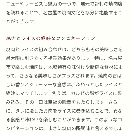
カルビに合うサイドメニューのおすすめ
ニューやサービスも魅力の一つで、地元で評判の焼肉店
を訪れることで、名古屋の焼肉文化を存分に堪能するこ
地元で人気のカルビ専門店を訪れる
とができます。
カルビ好き必見の名古屋市の隠れた名店
香ばしい牛タンで名古屋市の焼肉を満喫する方
焼肉とライスの絶妙なコンビネーション
法
焼肉とライスの組み合わせは、どちらもその美味しさを
牛タンの美味しさを引き立てる焼き方
最大限に引き立てる相乗効果があります。特に、名古屋
おすすめの牛タン専門店ガイド
市で楽しむ焼肉は、地域特有の味付けや新鮮な食材によ
名古屋市で楽しむ絶品の牛タン料理
って、さらなる美味しさがプラスされます。焼肉の香ば
牛タンと相性抜群のソースとタレ
しい香りとジューシーな食感は、ふわっとしたライスと
焼肉店での牛タンのオーダー方法
絶妙にマッチします。例えば、カルビの脂がライスに染
牛タンを最大限に楽しむためのヒント
み込み、その一口は至福の瞬間をもたらします。さら
に、タレに浸したお肉をライスに巻き込むことで、異な
ライスが止まらない名古屋市での焼肉の楽しみ
る食感と味わいを楽しむことができます。このようなコ
方
ンビネーションは、まさに焼肉の醍醐味と言えるでしょ
焼肉とライスの絶妙なハーモニー