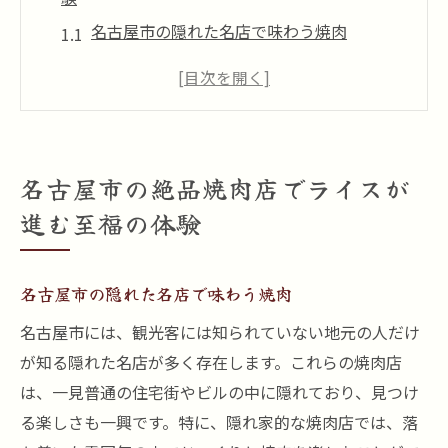
名古屋市の隠れた名店で味わう焼肉
地元で評判の人気焼肉店を訪れる
焼肉とライスの絶妙なコンビネーション
焼肉店の選び方と楽しみ方のポイント
名古屋市のおすすめ焼肉メニュー紹介
名古屋市の絶品焼肉店でライスが
焼肉と一緒に楽しみたいサイドディッシュ
進む至福の体験
名古屋特有の味付けで楽しむ焼肉の極上時間
名古屋風味付けの歴史と特徴
名古屋市の隠れた名店で味わう焼肉
名古屋独自の特製タレの魅力
名古屋市には、観光客には知られていない地元の人だけ
焼肉に合う名古屋ならではの調味料
が知る隠れた名店が多く存在します。これらの焼肉店
名古屋風焼肉の美味しさの秘密
は、一見普通の住宅街やビルの中に隠れており、見つけ
焼肉と名古屋の地酒の素晴らしいペアリン
る楽しさも一興です。特に、隠れ家的な焼肉店では、落
グ