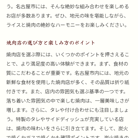
う。名古屋市には、そんな絶妙な組み合わせを楽しめる
ライスにピッタリの焼肉メニュー
お店が多数あります。ぜひ、地元の味を堪能しながら、
焼肉とご飯の相性を引き立てる調味料
ライスと焼肉の絶妙なハーモニーをお楽しみください。
名古屋市内のライスが美味しい焼肉店
焼肉とご飯のバランスを楽しむ方法
焼肉店の選び方と楽しみ方のポイント
名古屋市で焼肉を堪能するための必見スポット
焼肉店を選ぶ際には、いくつかのポイントを押さえるこ
地元で評判の焼肉店ランキング
とで、より満足度の高い体験ができます。まず、食材の
観光客にも人気の焼肉スポット
質にこだわることが重要です。名古屋市内には、地元の
新鮮な食材を使用した焼肉店が多く、その品質は折り紙
名古屋駅周辺のおすすめ焼肉店
付きです。また、店内の雰囲気も選ぶ基準の一つです。
焼肉好きにおすすめの隠れた名店
落ち着いた雰囲気の中で楽しむ焼肉は、一層美味しさが
地元の人が足繁く通う焼肉店紹介
増します。さらに、タレや付け合わせにも注目しましょ
焼肉とライスの相性抜群名古屋市での極上体験
う。特製のタレやサイドディッシュが充実している店
ライスが進む焼肉の選び方
は、焼肉の味わいをさらに引き立てます。そして、炭火
焼肉とライスの完璧な組み合わせ
で焼くかガスで焼くかも確認ポイントです。炭火焼きの