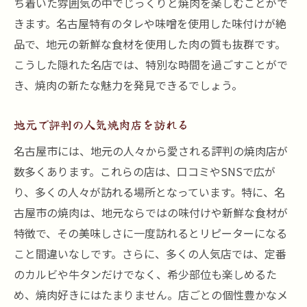
ち着いた雰囲気の中でじっくりと焼肉を楽しむことがで
名古屋の伝統的な焼肉の食べ方を学ぶ
きます。名古屋特有のタレや味噌を使用した味付けが絶
地元の新鮮食材を使った名古屋市の焼肉の魅力
品で、地元の新鮮な食材を使用した肉の質も抜群です。
名古屋の市場で仕入れる新鮮食材
こうした隠れた名店では、特別な時間を過ごすことがで
地元生産者のこだわりと焼肉の相性
き、焼肉の新たな魅力を発見できるでしょう。
食材の鮮度が引き立つ焼肉メニュー
地元で評判の人気焼肉店を訪れる
名古屋の農産物を活かした焼肉料理
名古屋市には、地元の人々から愛される評判の焼肉店が
地元食材を使った焼肉のヘルシーな一面
数多くあります。これらの店は、口コミやSNSで広が
焼肉に最適な名古屋産の食材とは
り、多くの人々が訪れる場所となっています。特に、名
ジューシーなカルビが人気の名古屋市おすすめ
古屋市の焼肉は、地元ならではの味付けや新鮮な食材が
焼肉スポット
特徴で、その美味しさに一度訪れるとリピーターになる
カルビの美味しさが際立つ名古屋の焼肉店
こと間違いなしです。さらに、多くの人気店では、定番
カルビの部位ごとの特徴と焼き方のコツ
のカルビや牛タンだけでなく、希少部位も楽しめるた
絶品カルビを味わえる名店の紹介
め、焼肉好きにはたまりません。店ごとの個性豊かなメ