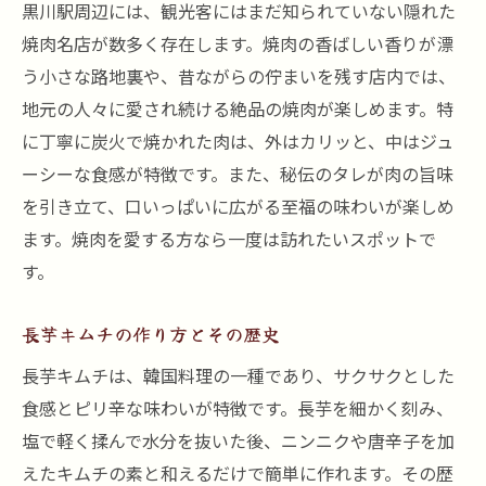
黒川駅周辺には、観光客にはまだ知られていない隠れた
絶品焼肉と長芋キムチの究極のハーモニー
焼肉名店が数多く存在します。焼肉の香ばしい香りが漂
を体験するために
う小さな路地裏や、昔ながらの佇まいを残す店内では、
地元の人々に愛され続ける絶品の焼肉が楽しめます。特
に丁寧に炭火で焼かれた肉は、外はカリッと、中はジュ
ーシーな食感が特徴です。また、秘伝のタレが肉の旨味
を引き立て、口いっぱいに広がる至福の味わいが楽しめ
ます。焼肉を愛する方なら一度は訪れたいスポットで
す。
長芋キムチの作り方とその歴史
長芋キムチは、韓国料理の一種であり、サクサクとした
食感とピリ辛な味わいが特徴です。長芋を細かく刻み、
塩で軽く揉んで水分を抜いた後、ニンニクや唐辛子を加
えたキムチの素と和えるだけで簡単に作れます。その歴