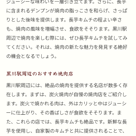
ジューシーな味わいを一層引き立てます。さらに、長芋
黒川駅周辺のおすすめメニュー
に含まれるデンプンが焼肉の脂っこさを和らげ、さっぱ
焼肉をもっと楽しむための長芋キムチ活用
りとした後味を提供します。長芋キムチの程よい辛さ
法
も、焼肉の風味を増幅させ、食欲をそそります。黒川駅
焼肉と長芋キムチの組み合わせが楽しめる
周辺で焼肉を楽しむ際には、ぜひ長芋キムチを試してみ
お店
てください。それは、焼肉の新たな魅力を発見する絶好
黒川駅周辺で楽しむ焼肉と長芋キムチの絶妙な
の機会となるでしょう。
ハーモニー
絶品焼肉を楽しむためのポイント
黒川駅周辺のおすすめ焼肉店
長芋キムチの栄養価とその効果
黒川駅周辺には、絶品の焼肉を提供する名店が数多く存
黒川駅の焼肉店で楽しめる長芋キムチのバ
在します。まずは、炭火焼肉が自慢の焼肉店をご紹介し
リエーション
ます。炭火で焼かれる肉は、外はカリッと中はジューシ
ーに仕上がり、その香ばしさが食欲をそそります。ま
焼肉と長芋キムチのおすすめの食べ方
た、これらの店では、長芋キムチも絶品です。新鮮な長
焼肉と長芋キムチが楽しめる人気店
芋を使用し、自家製のキムチと共に提供されることで、
黒川駅周辺での焼肉と長芋キムチ探索ツア