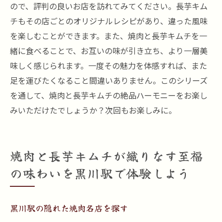
黒川駅での特別な美食体験のすすめ
ので、評判の良いお店を訪れてみてください。長芋キム
チもその店ごとのオリジナルレシピがあり、違った風味
焼肉と長芋キムチの極上の美食体験を楽し
を楽しむことができます。また、焼肉と長芋キムチを一
む方法
緒に食べることで、お互いの味が引き立ち、より一層美
黒川駅で絶品焼肉と長芋キムチの究極のハーモ
味しく感じられます。一度その魅力を体感すれば、また
ニーを楽しむ方法
足を運びたくなること間違いありません。このシリーズ
究極のハーモニーを楽しむための焼肉店ガ
を通して、焼肉と長芋キムチの絶品ハーモニーをお楽し
イド
みいただけたでしょうか？次回もお楽しみに。
長芋キムチが焼肉をさらに美味しくする理
由
黒川駅の焼肉店で楽しめる究極のハーモニ
焼肉と長芋キムチが織りなす至福
ー
の味わいを黒川駅で体験しよう
焼肉と長芋キムチの究極のペアリング
黒川駅での究極の焼肉と長芋キムチの楽し
黒川駅の隠れた焼肉名店を探す
み方