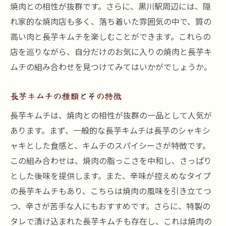
焼肉との相性が抜群です。さらに、黒川駅周辺には、隠
ー
れ家的な焼肉店も多く、落ち着いた雰囲気の中で、質の
焼肉の香ばしさと長芋キムチの爽やかさが融合
高い肉と長芋キムチを楽しむことができます。これらの
する黒川駅の名店
店を巡りながら、自分だけのお気に入りの焼肉と長芋キ
黒川駅の名店が提案する焼肉の美味しい食
ムチの組み合わせを見つけてみてはいかがでしょうか。
べ方
長芋キムチの爽やかさが引き立つ焼肉
長芋キムチの種類とその特徴
焼肉のタレと長芋キムチの相性
長芋キムチは、焼肉との相性が抜群の一品として人気が
黒川駅の名店で楽しめる特製長芋キムチ
あります。まず、一般的な長芋キムチは長芋のシャキシ
焼肉と長芋キムチの相性を最大限に引き出
ャキとした食感と、キムチのスパイシーさが特徴です。
す方法
この組み合わせは、焼肉の脂っこさを中和し、さっぱり
とした後味を提供します。また、辛味が控えめなタイプ
黒川駅で見つけた焼肉と長芋キムチの隠れ
の長芋キムチもあり、こちらは焼肉の風味を引き立てつ
た名店
つ、辛さが苦手な人にもおすすめです。さらに、特製の
黒川駅で堪能する長芋キムチと焼肉の最高のペ
タレで漬け込まれた長芋キムチも存在し、これは焼肉の
アリング