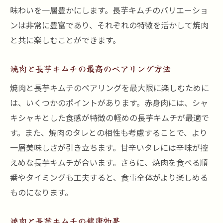
味わいを一層豊かにします。長芋キムチのバリエーショ
最高のペアリングを楽しむための焼肉店選
ンは非常に豊富であり、それぞれの特徴を活かして焼肉
び
と共に楽しむことができます。
長芋キムチが焼肉の美味しさを引き立てる
理由
焼肉と長芋キムチの最高のペアリング方法
黒川駅で味わう長芋キムチと焼肉の特別な
焼肉と長芋キムチのペアリングを最大限に楽しむために
コンビネーション
は、いくつかのポイントがあります。赤身肉には、シャ
焼肉と長芋キムチの健康的なペアリング
キシャキとした食感が特徴の軽めの長芋キムチが最適で
黒川駅近くでおすすめの焼肉と長芋キムチ
す。また、焼肉のタレとの相性も考慮することで、より
の店
一層美味しさが引き立ちます。甘辛いタレには辛味が控
焼肉と長芋キムチの最高のペアリングを楽
えめな長芋キムチが合います。さらに、焼肉を食べる順
しむコツ
番やタイミングも工夫すると、食事全体がより楽しめる
黒川駅で楽しむ至福の焼肉と長芋キムチの味わ
ものになります。
い深い食体験
焼肉と長芋キムチの健康効果
焼肉と長芋キムチの食体験の楽しみ方