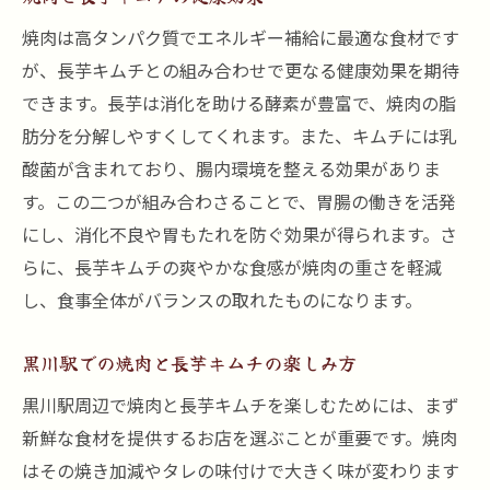
黒川駅での焼肉と長芋キムチの人気スポッ
焼肉は高タンパク質でエネルギー補給に最適な食材です
ト
が、長芋キムチとの組み合わせで更なる健康効果を期待
できます。長芋は消化を助ける酵素が豊富で、焼肉の脂
至福の焼肉と長芋キムチを楽しむためのポ
肪分を分解しやすくしてくれます。また、キムチには乳
イント
酸菌が含まれており、腸内環境を整える効果がありま
焼肉と長芋キムチの味わい深い組み合わせ
す。この二つが組み合わさることで、胃腸の働きを活発
至福のひとときを過ごすための焼肉と長芋
にし、消化不良や胃もたれを防ぐ効果が得られます。さ
キムチの楽しみ方
らに、長芋キムチの爽やかな食感が焼肉の重さを軽減
焼肉と長芋キムチが奏でる黒川駅の極上の美食
し、食事全体がバランスの取れたものになります。
体験
黒川駅での極上の美食体験の魅力
黒川駅での焼肉と長芋キムチの楽しみ方
焼肉と長芋キムチの極上の組み合わせ
黒川駅周辺で焼肉と長芋キムチを楽しむためには、まず
黒川駅の名店が提供する美食体験
新鮮な食材を提供するお店を選ぶことが重要です。焼肉
焼肉と長芋キムチが奏でる味のハーモニー
はその焼き加減やタレの味付けで大きく味が変わります