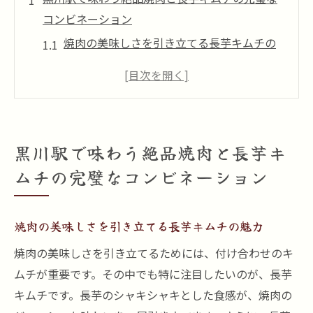
コンビネーション
焼肉の美味しさを引き立てる長芋キムチの
魅力
黒川駅周辺のおすすめ焼肉店
長芋キムチの種類とその特徴
焼肉と長芋キムチの最高のペアリング方法
黒川駅で味わう絶品焼肉と長芋キ
焼肉と長芋キムチの健康効果
ムチの完璧なコンビネーション
黒川駅での焼肉と長芋キムチの楽しみ方
焼肉と長芋キムチが織りなす至福の味わいを黒
焼肉の美味しさを引き立てる長芋キムチの魅力
川駅で体験しよう
黒川駅の隠れた焼肉名店を探す
焼肉の美味しさを引き立てるためには、付け合わせのキ
ムチが重要です。その中でも特に注目したいのが、長芋
長芋キムチの作り方とその歴史
キムチです。長芋のシャキシャキとした食感が、焼肉の
焼肉と長芋キムチの相性抜群の理由