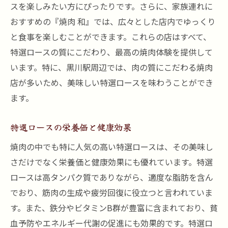
スを楽しみたい方にぴったりです。さらに、家族連れに
特選ロースを使った家庭でのレシピ
おすすめの『焼肉 和』では、広々とした店内でゆっくり
焼肉 牛炭の特選ロース：リピーターの声
と食事を楽しむことができます。これらの店はすべて、
一口食べれば虜黒川駅の特選ロースで焼肉を楽
特選ロースの質にこだわり、最高の焼肉体験を提供して
しもう
います。特に、黒川駅周辺では、肉の質にこだわる焼肉
店が多いため、美味しい特選ロースを味わうことができ
特選ロースのカロリーとヘルシーな食べ方
ます。
焼肉 牛炭の店内雰囲気とサービス
黒川駅周辺で楽しむ焼肉特選ロースの絶品を紹
特選ロースの栄養価と健康効果
介
焼肉の中でも特に人気の高い特選ロースは、その美味し
特選ロースのおすすめトッピング
さだけでなく栄養価と健康効果にも優れています。特選
黒川駅での焼肉デートスポット
ロースは高タンパク質でありながら、適度な脂肪を含ん
特選ロースの部位解説と食べ方
でおり、筋肉の生成や疲労回復に役立つと言われていま
特選ロースの美味しさを引き立てるビール
す。また、鉄分やビタミンB群が豊富に含まれており、貧
焼肉の新定番黒川駅で味わう特選ロースの魅力
血予防やエネルギー代謝の促進にも効果的です。特選ロ