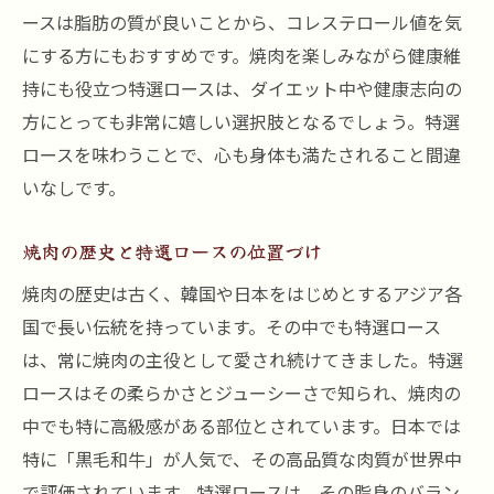
特選ロースを初めて食べる人へのアドバイ
ースは脂肪の質が良いことから、コレステロール値を気
ス
にする方にもおすすめです。焼肉を楽しみながら健康維
持にも役立つ特選ロースは、ダイエット中や健康志向の
黒川駅の焼肉店比較レビュー
方にとっても非常に嬉しい選択肢となるでしょう。特選
特選ロースの美味しい焼き方ガイド
ロースを味わうことで、心も身体も満たされること間違
焼肉 牛炭の特選ロース：シェフのこだわり
いなしです。
黒川駅周辺の焼肉店の特徴と魅力
特選ロースに合うサイドメニューの提案
焼肉の歴史と特選ロースの位置づけ
特選ロースの美味しさ黒川駅で最高の焼肉体験
焼肉の歴史は古く、韓国や日本をはじめとするアジア各
を
国で長い伝統を持っています。その中でも特選ロース
特選ロースの脂身と赤身のバランス
は、常に焼肉の主役として愛され続けてきました。特選
特選ロースに合うワインのおすすめ
ロースはその柔らかさとジューシーさで知られ、焼肉の
焼肉 牛炭での特選ロースの楽しみ方
中でも特に高級感がある部位とされています。日本では
特に「黒毛和牛」が人気で、その高品質な肉質が世界中
黒川駅周辺の焼肉食べ放題店の紹介
で評価されています。特選ロースは、その脂身のバラン