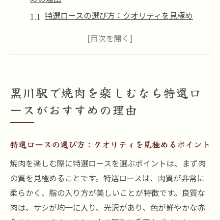
特選ロースの選び方：クオリティを見極め
るポイント
黒川駅周辺で訪れるべき焼肉店
特選ロースの栄養価と健康効果
焼肉の歴史と特選ロースの位置づけ
黒川駅で焼肉を楽しむなら特選ロ
黒川駅で特選ロースを楽しむためのベスト
ースがおすすめの理由
タイム
特選ロースの調理法と焼き方のコツ
特選ロースの選び方：クオリティを見極めるポイント
特選ロースの魅力とは黒川駅で味わう焼肉体験
黒川駅のおすすめ焼肉店ランキング
焼肉を楽しむ際に特選ロースを選ぶポイントは、まず肉
の質を見極めることです。特選ロースは、肉質が非常に
特選ロースの味わいを引き立てる秘訣
柔らかく、脂の入り方が美しいことが特徴です。良質な
焼肉 牛炭の特選ロース：人気の理由
肉は、サシが均一に入り、光沢があり、色が鮮やかな赤
黒川駅周辺の隠れた焼肉スポット