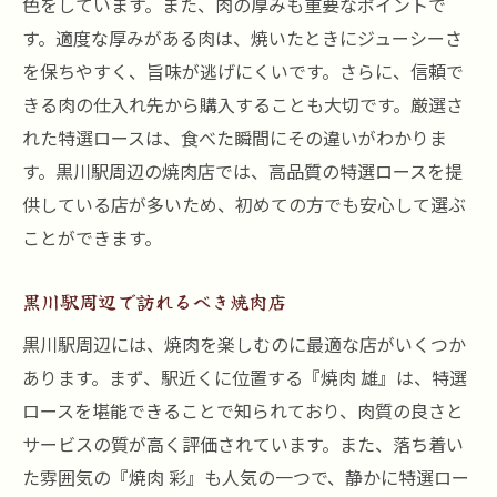
色をしています。また、肉の厚みも重要なポイントで
特選ロースの美味しさを引き出すタレの選
す。適度な厚みがある肉は、焼いたときにジューシーさ
び方
を保ちやすく、旨味が逃げにくいです。さらに、信頼で
黒川駅での焼肉体験を楽しむためのガイド
きる肉の仕入れ先から購入することも大切です。厳選さ
黒川駅で最高の焼肉特選ロースの味わいを堪能
れた特選ロースは、食べた瞬間にその違いがわかりま
しよう
す。黒川駅周辺の焼肉店では、高品質の特選ロースを提
特選ロースと他の部位との違い
供している店が多いため、初めての方でも安心して選ぶ
黒川駅での焼肉デートプラン
ことができます。
特選ロースに合う飲み物のおすすめ
黒川駅周辺で訪れるべき焼肉店
焼肉 牛炭の特選メニュー紹介
黒川駅周辺には、焼肉を楽しむのに最適な店がいくつか
黒川駅周辺の焼肉店のクチコミまとめ
あります。まず、駅近くに位置する『焼肉 雄』は、特選
特選ロースを堪能するための焼肉道具
ロースを堪能できることで知られており、肉質の良さと
焼肉ファン必見黒川駅で見つけた特選ロースの
サービスの質が高く評価されています。また、落ち着い
美味しさ
た雰囲気の『焼肉 彩』も人気の一つで、静かに特選ロー
特選ロースの仕入れ先と品質管理