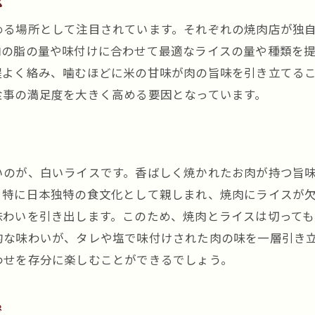
比
焼肉とライスで至福のひとときを過ごす
める場所として注目されています。それぞれの焼肉店が独
黒川駅で味わう焼肉とライスの至福
肉の脂の量や味付けに合わせて最適なライスの量や種類を
焼肉とライスで心を満たす方法
程よく絡み、噛むほどに米の甘味が肉の旨味を引き立てる
ライスが焼肉体験をアップグレードする理由
食事の満足度を大きく高める要因となっています。
黒川駅で見つける焼肉とライスの幸福感
焼肉ファンが求める至福の瞬間を黒川駅で
黒川駅の名店で焼肉の美味しさをライスと共に堪能
いのが、白いライスです。香ばしく焼かれたお肉が持つ旨
名店で楽しむ焼肉とライスのハーモニー
、特に日本独特の食文化として親しまれ、焼肉にライスが
黒川駅の名店が提供する焼肉の秘密
味わいを引き出します。このため、焼肉とライスは切っても
ライスと共に楽しむ黒川駅の名店の焼肉
的な味わいが、タレや塩で味付けされた肉の味を一層引き
名店が誇る焼肉とライスの絶妙なバランス
わせを存分に楽しむことができるでしょう。
黒川駅の名店で堪能する焼肉とライスの魅力
名店で味わう焼肉の真髄とライスの組み合わせ
密