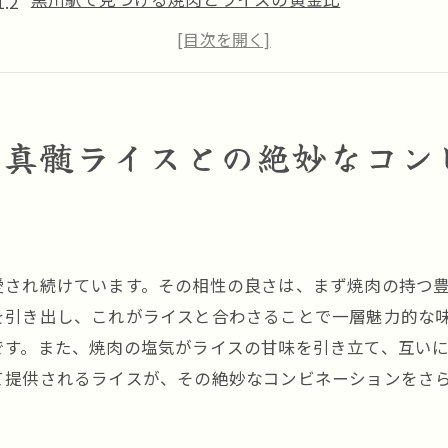
ライスが引き立てる焼肉の旨味を探求
焼肉に最適なライスの選び方とその秘密
焼肉とライスのコンビネーション術
黒川駅で堪能する焼肉の真髄とライスの魔法
の真髄ライスとの絶妙なコン
炭火で引き立つ焼肉の香り黒川駅の魅力を探る
炭火焼肉の魅力と香ばしさの秘密
黒川駅で体験する炭火焼肉の深い味わい
炭火焼肉がもたらす究極の香り
愛され続けています。その相性の良さは、まず焼肉の持つ
炭火で焼くことで変わる焼肉の風味
を引き出し、これがライスと合わさることで一層魅力的な
です。また、焼肉の塩気がライスの甘味を引き立て、互い
黒川駅の炭火焼肉の技術とそのこだわり
て提供されるライスが、その絶妙なコンビネーションをさ
香り高い炭火焼肉を黒川駅で堪能する方法
焼肉とライス至福の瞬間を黒川駅で体験