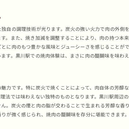
焼肉とライスで感じる黒川駅の味の調和
い
黒川駅で焼肉とライスの最高のハーモニーを楽しむ方
た独自の調理技術が光ります。炭火の強い火力で肉の外側
ます。また、焼き加減を調整することにより、肉の持つ本
ごとに肉のもつ豊かな風味とジューシーさを感じることが
います。黒川駅での焼肉体験は、まさに肉の醍醐味を味わえ
の魅力です。特に炭火で焼くことによって、肉自体の芳醇
調理法では味わえない独特のものとなります。黒川駅周辺
せん。炭火の煙と肉の脂が交わることで生まれる芳醇な香
香りが強く感じられ、焼肉の醍醐味を存分に堪能できます