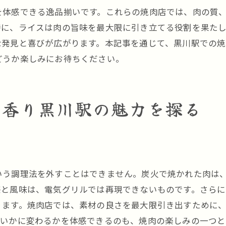
黒川駅周辺で体験するライスと焼肉の絶品の味わい
を体感できる逸品揃いです。これらの焼肉店では、肉の質
特に、ライスは肉の旨味を最大限に引き立てる役割を果た
焼肉の極上体験を黒川駅でライスと共に満喫
な発見と喜びが広がります。本記事を通じて、黒川駅での
黒川駅での焼肉の極上体験とライスの重要性
どうか楽しみにお待ちください。
極上の焼肉をライスと共に満喫する方法
焼肉とライスで極上体験を黒川駅で
黒川駅で味わう焼肉とライスの極上の組み合わせ
の香り黒川駅の魅力を探る
極上の味を引き立てるライスと焼肉の秘密
黒川駅での極上焼肉体験とライスの楽しみ方
黒川駅で焼肉の旨味とライスの絶妙なハーモニーを楽しむ
焼肉の旨味を最大限に引き立てるライスの魅力
いう調理法を外すことはできません。炭火で焼かれた肉は
黒川駅で体験する焼肉とライスの絶妙なハーモニー
感と風味は、電気グリルでは再現できないものです。さら
ライスが加える焼肉の旨味の深さ
ります。焼肉店では、素材の良さを最大限引き出すために
がいかに変わるかを体感できるのも、焼肉の楽しみの一つと
焼肉とライスのハーモニーを黒川駅で楽しむ理由