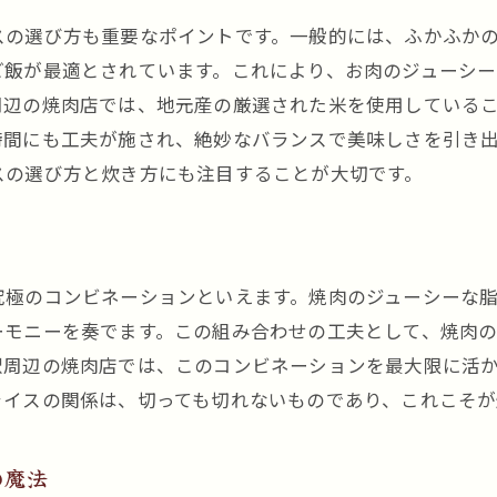
焼肉と白いライス黒川駅で味わう格別の美味しさ
スの選び方も重要なポイントです。一般的には、ふかふか
白いライスが引き立てる焼肉の美味しさ
ご飯が最適とされています。これにより、お肉のジューシー
黒川駅で体験する焼肉とライスの究極の組み合わせ
周辺の焼肉店では、地元産の厳選された米を使用している
ライスと共に味わう焼肉の格別な魅力
時間にも工夫が施され、絶妙なバランスで美味しさを引き
黒川駅で堪能する焼肉とライスの完璧な相性
スの選び方と炊き方にも注目することが大切です。
焼肉とライスで味わう黒川駅の格別な美味しさ
白いライスと焼肉の絶妙な味わいを黒川駅で
黒川駅周辺で焼肉を楽しむライスが引き立てる絶品の味
究極のコンビネーションといえます。焼肉のジューシーな
黒川駅周辺の焼肉店で味わうライスの力
ーモニーを奏でます。この組み合わせの工夫として、焼肉
焼肉の絶品の味を引き立てるライス
駅周辺の焼肉店では、このコンビネーションを最大限に活
ライスの関係は、切っても切れないものであり、これこそが
ライスと共に楽しむ黒川駅周辺の焼肉
黒川駅周辺で見つける焼肉とライスの絶品コンビ
の魔法
焼肉ファン必見のライスと焼肉の楽しみ方