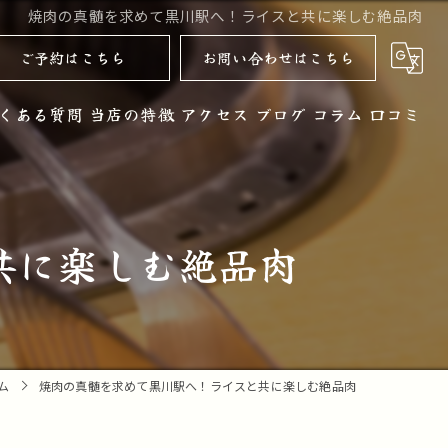
焼肉の真髄を求めて黒川駅へ！ライスと共に楽しむ絶品肉
ご予約はこちら
お問い合わせはこちら
くある質問
当店の特徴
アクセス
ブログ
コラム
口コミ
黒毛和牛
お酒
共に楽しむ絶品肉
ノンアルコール
コース
デザート
ム
焼肉の真髄を求めて黒川駅へ！ライスと共に楽しむ絶品肉