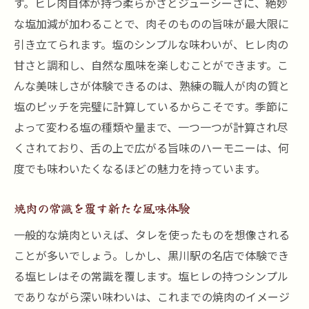
す。ヒレ肉自体が持つ柔らかさとジューシーさに、絶妙
塩ヒレの旨味を引き立てるお酒とのペアリ
な塩加減が加わることで、肉そのものの旨味が最大限に
ング
引き立てられます。塩のシンプルな味わいが、ヒレ肉の
焼肉ファン必見黒川駅の塩ヒレが人気の理由
甘さと調和し、自然な風味を楽しむことができます。こ
塩ヒレを愛する理由とは
んな美味しさが体験できるのは、熟練の職人が肉の質と
塩ヒレに込められた秘伝の技術
塩のピッチを完璧に計算しているからこそです。季節に
よって変わる塩の種類や量まで、一つ一つが計算され尽
黒川駅の焼肉の名店が提供する新しいスタ
くされており、舌の上で広がる旨味のハーモニーは、何
イル
度でも味わいたくなるほどの魅力を持っています。
焼肉ファンが絶賛する理由
塩ヒレ焼肉の真髄を黒川駅の隠れた名店で堪能
焼肉の常識を覆す新たな風味体験
塩ヒレを最高に楽しむ方法
一般的な焼肉といえば、タレを使ったものを想像される
黒川駅でしか味わえない特別な瞬間
ことが多いでしょう。しかし、黒川駅の名店で体験でき
焼肉の新たな魅力を発見する旅
る塩ヒレはその常識を覆します。塩ヒレの持つシンプル
塩ヒレが奏でる五感のハーモニー
でありながら深い味わいは、これまでの焼肉のイメージ