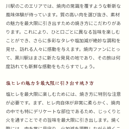
川駅のこのエリアでは、焼肉の常識を覆すような斬新な
焼肉通も唸る黒川駅の隠れ家で塩ヒレを味わう
風味体験が待っています。質の高い肉を選び抜き、素材
塩ヒレが主役の隠れ家焼肉
の魅力を最大限に引き出すための焼き方にこだわりがあ
焼肉の達人が薦める塩ヒレの楽しみ方
ります。これにより、ひと口ごとに異なる旨味を楽しむ
黒川駅の隠れた名店で極上の焼肉を体験
ことができ、さらに多彩なタレや塩加減が絶妙な調和を
塩ヒレが生み出す忘れられない味
見せ、訪れる人々に感動を与えます。焼肉ファンにとっ
て、黒川駅はまさに新たな発見の地であり、その旅は何
焼肉通が足繁く通う理由
度訪れても新鮮な感動をもたらすでしょう。
黒川駅で発見塩ヒレ焼肉の至福体験
塩ヒレの魅力を味わい尽くす旅
塩ヒレの魅力を最大限に引き出す焼き方
焼肉の新しい可能性を探る
塩ヒレを最大限に楽しむためには、焼き方に特別な注意
黒川駅でしか得られない特別な体験
が必要です。まず、ヒレ肉自体が非常に柔らかく、焼肉
塩ヒレがもたらす至福のひと時
の中でも特にデリケートな部位であるため、じっくりと
隠れた名店で体感する焼肉の真髄
火を通すことでその旨味を最大限に引き出します。焼く
塩ヒレ焼肉で贅沢な時間を過ごす
際には、肉を常に見守り、火加減を調整しながら焼くこ