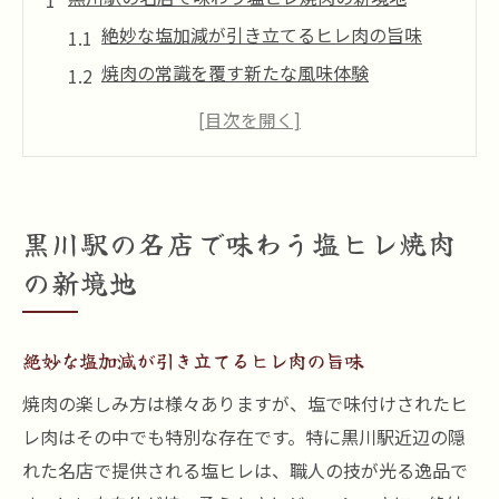
絶妙な塩加減が引き立てるヒレ肉の旨味
焼肉の常識を覆す新たな風味体験
黒川駅で発見する焼肉の奥深さ
塩ヒレの魅力を最大限に引き出す焼き方
焼肉通も驚く塩ヒレの秘訣
黒川駅の名店でしか味わえない贅沢なひと
黒川駅の名店で味わう塩ヒレ焼肉
時
の新境地
絶品塩ヒレが魅力黒川駅の焼肉体験記
塩ヒレとともに味わう黒川駅の風情
絶妙な塩加減が引き立てるヒレ肉の旨味
焼肉の醍醐味を味わう秘密のレシピ
焼肉の楽しみ方は様々ありますが、塩で味付けされたヒ
歴史を感じる塩ヒレ焼肉の変遷
レ肉はその中でも特別な存在です。特に黒川駅近辺の隠
地元の人にも愛される塩ヒレの魅力
れた名店で提供される塩ヒレは、職人の技が光る逸品で
黒川駅の隠れた名店での焼肉体験