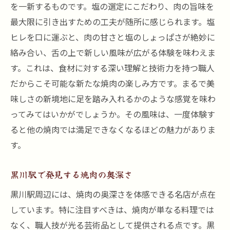
焼肉の新たな魅力黒川駅で味わう塩ヒレの極み
を一新するものです。塩の選定にこだわり、肉の旨味を
焼肉の新しいトレンドを探る
最大限に引き出すための工夫が随所に感じられます。塩
ヒレを口に運ぶと、肉の甘さと塩のしょっぱさが絶妙に
塩ヒレが生み出す感動の味わい
絡み合い、舌の上で新しい風味が広がる体験を味わえま
黒川駅での焼肉がもたらす特別な体験
す。これは、食材に対する深い理解と技術力を持つ職人
焼肉の未来を形作る黒川駅の名店
だからこそ可能な新たな焼肉の楽しみ方です。まるで美
塩ヒレの極みを体感するためのポイント
味しさの新境地に足を踏み入れるかのような感覚を味わ
職人技が光る塩ヒレ黒川駅の焼肉名店で贅沢な
ってみてはいかがでしょうか。その風味は、一度体験す
時間を
ると他の焼肉では満足できなくなるほどの魅力がありま
塩ヒレの魅力を最大限に引き出す技
す。
黒川駅の名店が誇る焼肉の魅力
黒川駅で発見する焼肉の奥深さ
贅沢なひと時を演出する塩ヒレの秘密
焼肉の真髄を知る職人のこだわり
黒川駅周辺には、焼肉の奥深さを体感できる名店が点在
しています。特に注目すべきは、焼肉が単なる料理では
黒川駅で過ごす極上の焼肉体験
なく、職人技が光る芸術品として提供される点です。黒
塩ヒレを楽しむためのベストな方法