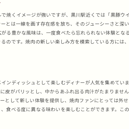
力
黒豚ウインナーが焼肉の新しい基準を作る
ルで焼くイメージが強いですが、黒川駅近くでは「黒豚ウ
焼肉の新たな魅力を発見する黒豚ウインナー
ナーとは一線を画す存在感を放ち、そのジューシーさと深
広がる豊かな風味は、一度食べたら忘れられない体験とな
きるのです。焼肉の新しい楽しみ方を模索している方には
メインディッシュとして楽しむディナーが人気を集めてい
際に皮がパリッとし、中からあふれ出る肉汁がたまりませ
ナーとして新しい体験を提供し、焼肉ファンにとっては外せ
く、食べる度に異なる味わいを楽しむことができます。こ