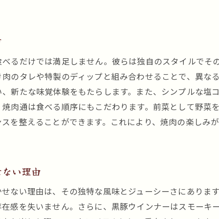
焼肉の聖地黒川駅で発見する絶品黒豚ウインナー
黒川駅の焼肉店にしかない黒豚ウインナー
方
焼肉の聖地で味わう黒豚ウインナーの魅力
黒豚ウインナー探訪：焼肉の聖地黒川駅へ
食べるだけでは満足しません。彼らは独自のスタイルでそ
焼肉の聖地で出会う黒豚ウインナーの秘密
き肉のタレや特製のディップと組み合わせることで、異な
い、新たな味覚体験をもたらします。また、シンプルな塩
絶品の黒豚ウインナーが焼肉を彩る
、焼肉通は食べる順序にもこだわります。前菜として野菜
焼肉の聖地で発見する黒豚ウインナーの新境地
ンスを整えることができます。これにより、焼肉の楽しみ
焼肉ファンも驚く黒川駅の黒豚ウインナーの美味しさ
焼肉愛好家が驚嘆する黒豚ウインナーの味
黒川駅で味わう黒豚ウインナーの美味しさの秘密
せない理由
焼肉ファンが足繁く通う黒豚ウインナーの人気店
かせない理由は、その独特な風味とジューシーさにありま
美味しさに驚く黒豚ウインナーと焼肉の融合
存在感を失いません。さらに、黒豚ウインナーはスモーキ
黒川駅の焼肉店で体験する黒豚ウインナーの衝撃