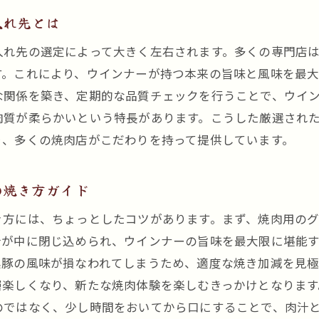
焼肉の王道：黒川駅の黒豚ウインナーとは
入れ先とは
黒豚ウインナーが叶える焼肉ファンの夢
入れ先の選定によって大きく左右されます。多くの専門店
黒川駅で堪能できる黒豚ウインナーの美味しさ
す。これにより、ウインナーが持つ本来の旨味と風味を最
焼肉好きが集う黒川駅の黒豚ウインナー店
な関係を築き、定期的な品質チェックを行うことで、ウイ
黒豚ウインナーで焼肉の楽しみを倍増させる
肉質が柔らかいという特長があります。こうした厳選され
思わず笑顔になる黒豚ウインナーの魅力
り、多くの焼肉店がこだわりを持って提供しています。
黒川駅周辺で焼肉と共に楽しむ黒豚ウインナーの魅力
駅周辺で楽しむ黒豚ウインナーと焼肉の最強コンビ
の焼き方ガイド
焼肉店で味わう黒豚ウインナーの魅惑の一皿
き方には、ちょっとしたコツがあります。まず、焼肉用の
黒川駅周辺で黒豚ウインナーを楽しむ方法
汁が中に閉じ込められ、ウインナーの旨味を最大限に堪能
焼肉デートにぴったりな黒豚ウインナーのお店
黒豚の風味が損なわれてしまうため、適度な焼き加減を見
焼肉と黒豚ウインナーの風味豊かなハーモニー
層楽しくなり、新たな焼肉体験を楽しむきっかけとなりま
黒川駅の焼肉店で見つける黒豚ウインナーの新たな楽
のではなく、少し時間をおいてから口にすることで、肉汁