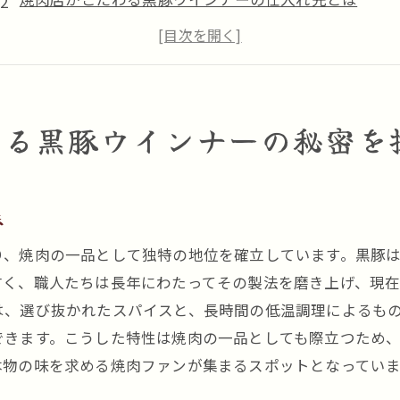
ジューシーさの秘密：黒豚ウインナーの焼き方ガイド
焼肉通が愛する黒豚ウインナーの食べ方
黒豚ウインナーが焼肉メニューに欠かせない理由
黒川駅の隠れた名店で味わう黒豚ウインナー
する黒豚ウインナーの秘密を
ジューシーな黒豚ウインナーが焼肉の常識を変える瞬間
焼肉の概念を覆す黒豚ウインナーの魅力
味
黒豚ウインナーが主役の焼肉ディナー
焼肉ファン必見の黒豚ウインナー調理法
り、焼肉の一品として独特の地位を確立しています。黒豚
焼肉と黒豚ウインナーの絶妙な組み合わせ
古く、職人たちは長年にわたってその製法を磨き上げ、現
は、選び抜かれたスパイスと、長時間の低温調理によるも
黒豚ウインナーがもたらす焼肉の新しい楽しみ方
できます。こうした特性は焼肉の一品としても際立つため
黒川駅で出会える革新的な黒豚ウインナー
本物の味を求める焼肉ファンが集まるスポットとなっていま
焼肉ファン必見！黒川駅で味わう黒豚ウインナーの至福