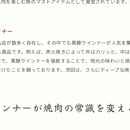
焼肉を楽しむ際のマストアイテムとして重宝されています
焼肉に革命を起こす黒豚ウインナーの美味しさ
黒川駅での焼肉体験を豊かにする黒豚ウインナーの存在感
焼肉のひとときを彩る黒豚ウインナーの存在
ンナー
黒豚ウインナーがもたらす焼肉体験の変化
名店が数多く存在し、その中でも黒豚ウインナーが人気を
焼肉の楽しさを倍増させる黒豚ウインナー
る逸品です。例えば、炭火焼きによって外はカリッと、中
黒川駅での焼肉を特別なものにする黒豚ウインナー
店で、黒豚ウインナーを堪能することで、地元の味わいと
黒豚ウインナーが焼肉体験に与える影響
だけたことを願っております。次回は、さらにディープな焼
焼肉の新たな楽しみ方を提供する黒豚ウインナー
焼肉の新たな扉を開く黒川駅の黒豚ウインナーとは
黒豚ウインナーが焼肉に新たな風を吹き込む
インナーが焼肉の常識を変え
黒川駅で開かれる焼肉の新時代
焼肉の未来を担う黒豚ウインナーの可能性
焼肉ファンの注目を集める黒豚ウインナー