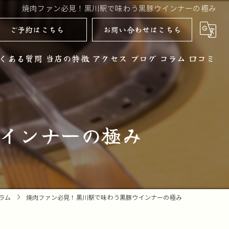
焼肉ファン必見！黒川駅で味わう黒豚ウインナーの極み
ご予約はこちら
お問い合わせはこちら
くある質問
当店の特徴
アクセス
ブログ
コラム
口コミ
黒毛和牛
お酒
インナーの極み
ノンアルコール
コース
デザート
ラム
焼肉ファン必見！黒川駅で味わう黒豚ウインナーの極み