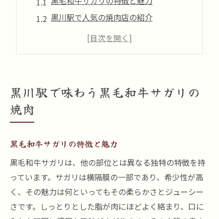
黒毛和牛サガリの特徴と魅力
黒川駅で人気の焼肉店の紹介
サガリを美味しく味わうためのコツ
焼肉の歴史と文化を学ぶ
黒毛和牛サガリの焼き加減ガイド
周辺の観光スポットも一緒に楽しむ
黒川駅で味わう黒毛和牛サガリの
焼肉好き必見！黒川駅で楽しむサガリ
焼肉
サガリの選び方とその価値
地元で愛される焼肉店を巡る
黒毛和牛サガリの特徴と魅力
焼肉をより楽しむための調味料
黒毛和牛サガリは、他の部位とは異なる独特の特徴を持
焼肉と相性抜群のサイドメニュー
っています。サガリは横隔膜の一部であり、希少性が高
黒川駅周辺のアクセス情報
く、その魅力は何といってもその柔らかさとジューシー
焼肉体験を豊かにするサービス紹介
さです。しっとりとした脂が肉にほどよく絡まり、口に
濃厚な味わいを堪能黒毛和牛サガリの焼肉