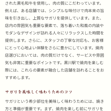
された黒毛和牛を使用し、肉の質にこだわっています。
しっとり脂の甘み黒毛和牛サガリの魅力
例えば、ある店舗では、シンプルな味付けで肉本来の旨
サガリの脂肪分と健康への影響
味を引き出し、上質なサガリを提供しています。また、
黒川駅の焼肉店で提供されるサガリ
店内の雰囲気も重要な要素で、落ち着いた和風の内装や
脂の甘みを最大限に引き出す焼き方
モダンなデザインが訪れる人々にリラックスした時間を
焼肉と共に楽しむワインの選び方
提供します。さらに、スタッフの丁寧な対応も、お客様
にとって心地よい体験をさらに豊かにしています。焼肉
サガリと相性抜群の野菜料理
店選びにおいては、肉の質だけでなく、サービスや雰囲
地域で採れる焼肉に合う食材
気も非常に重要なポイントです。黒川駅で焼肉を楽しむ
焼肉の極み黒毛和牛サガリを黒川で楽しむ
際には、これらの要素が融合した店舗を訪れることをお
黒毛和牛サガリが主役の焼肉コース
すすめします。
焼肉のプロによるサガリの焼き方指南
サガリを中心にした焼肉ディナーの提案
サガリを美味しく味わうためのコツ
焼肉にこだわる店主のインタビュー
サガリという希少部位を美味しく味わうためには、焼き
サガリ焼肉と相性の良いデザート
方と準備が重要です。まず、焼肉を楽しむ前にサガリを