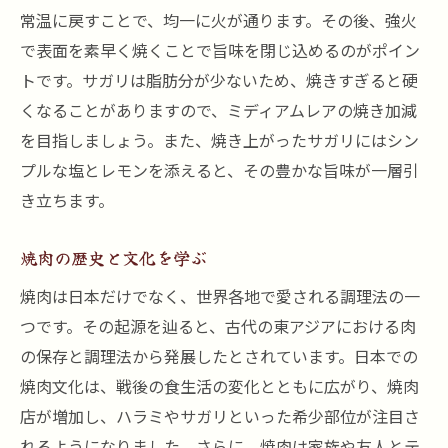
特別な日に訪れたい焼肉店
常温に戻すことで、均一に火が通ります。その後、強火
で表面を素早く焼くことで旨味を閉じ込めるのがポイン
贅沢なひととき黒川駅サガリ焼肉のすすめ
トです。サガリは脂肪分が少ないため、焼きすぎると硬
サガリを贅沢に楽しむためのプラン
くなることがありますので、ミディアムレアの焼き加減
黒川駅での焼肉デートプラン
を目指しましょう。また、焼き上がったサガリにはシン
特別な日に選びたい焼肉メニュー
プルな塩とレモンを添えると、その豊かな旨味が一層引
焼肉店での記念日プランの提案
き立ちます。
サガリ料理を楽しむための予約方法
サガリと共に楽しむ季節のデザート
焼肉の歴史と文化を学ぶ
黒川駅での焼肉体験サガリの美味しさを堪能
焼肉は日本だけでなく、世界各地で愛される調理法の一
サガリ焼肉の美味しさを引き出す秘訣
つです。その起源を辿ると、古代の東アジアにおける肉
の保存と調理法から発展したとされています。日本での
焼肉体験を通じて学ぶ食材の知識
焼肉文化は、戦後の食生活の変化とともに広がり、焼肉
プロが教えるサガリの焼き方
店が増加し、ハラミやサガリといった希少部位が注目さ
黒川駅周辺の焼肉店ランキング
れるようになりました。さらに、焼肉は家族や友人とテ