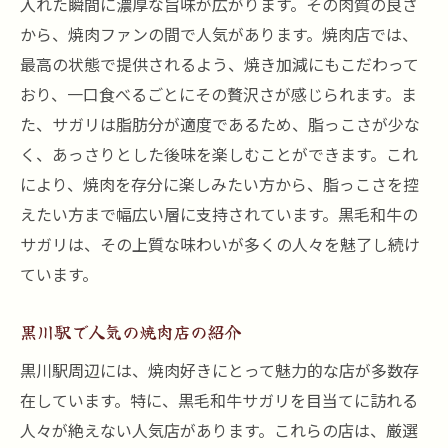
入れた瞬間に濃厚な旨味が広がります。その肉質の良さ
サガリの熟成方法とその効果
から、焼肉ファンの間で人気があります。焼肉店では、
焼肉におけるサガリの特別な役割
最高の状態で提供されるよう、焼き加減にもこだわって
おり、一口食べるごとにその贅沢さが感じられます。ま
黒毛和牛と他の牛肉の違い
た、サガリは脂肪分が適度であるため、脂っこさが少な
焼肉をさらに楽しむためのテクニック
く、あっさりとした後味を楽しむことができます。これ
黒川駅周辺の隠れた焼肉の名店
により、焼肉を存分に楽しみたい方から、脂っこさを控
焼肉を通して味わう季節の食材
えたい方まで幅広い層に支持されています。黒毛和牛の
黒川駅周辺での特別な焼肉体験サガリ編
サガリは、その上質な味わいが多くの人々を魅了し続け
焼肉店でのサガリに特化したメニュー
ています。
黒川駅での焼肉文化を探る
黒川駅で人気の焼肉店の紹介
サガリを引き立てるドリンクペアリング
地域限定の焼肉イベント情報
黒川駅周辺には、焼肉好きにとって魅力的な店が多数存
在しています。特に、黒毛和牛サガリを目当てに訪れる
地元ならではの焼肉の楽しみ方
人々が絶えない人気店があります。これらの店は、厳選
焼肉デートにぴったりのスポット