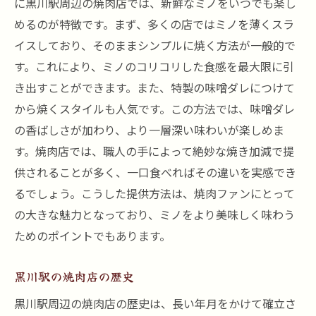
に黒川駅周辺の焼肉店では、新鮮なミノをいつでも楽し
焼肉の可能性を広げるアイデア
めるのが特徴です。まず、多くの店ではミノを薄くスラ
イスしており、そのままシンプルに焼く方法が一般的で
味噌ミノを使った新メニュー
す。これにより、ミノのコリコリした食感を最大限に引
焼肉文化の進化と発展
き出すことができます。また、特製の味噌ダレにつけて
焼肉ファンが語る未来の楽しみ
から焼くスタイルも人気です。この方法では、味噌ダレ
の香ばしさが加わり、より一層深い味わいが楽しめま
す。焼肉店では、職人の手によって絶妙な焼き加減で提
供されることが多く、一口食べればその違いを実感でき
るでしょう。こうした提供方法は、焼肉ファンにとって
の大きな魅力となっており、ミノをより美味しく味わう
ためのポイントでもあります。
黒川駅の焼肉店の歴史
黒川駅周辺の焼肉店の歴史は、長い年月をかけて確立さ