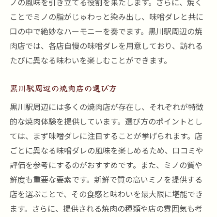
ノの風味を引き立てる役割を果たします。さらに、焼く
味噌ミノの香りの魅力
ことでミノの脂がじゅわっと染み出し、味噌ダレと共に
タレが引き出すミノの旨味
口の中で絶妙なハーモニーを奏でます。黒川駅周辺の焼
肉店では、各店自慢の味噌ダレを用意しており、訪れる
焼肉ファンに人気の理由
たびに異なる味わいを楽しむことができます。
リピーター続出のミノの秘密
香ばしさと食感の絶妙なハーモニー
黒川駅周辺の焼肉店の選び方
特別なイベントでの楽しみ方
黒川駅周辺には多くの焼肉店が存在し、それぞれが特徴
焼肉ファン必見！黒川駅の味噌ミノを楽しむ方
的な焼肉体験を提供しています。選び方のポイントとし
法
ては、まず味噌ダレに注目することが挙げられます。店
初心者向けミノの食べ方
ごとに異なる味噌ダレの風味を楽しめるため、口コミや
焼き加減のコツとタイミング
評価を参考にするのがおすすめです。また、ミノの質や
味噌ミノを引き立てる付け合わせ
鮮度も重要な要素です。新鮮で質の高いミノを提供する
焼肉店での注文方法
店を選ぶことで、その食感と味わいを最大限に堪能でき
ます。さらに、提供される焼肉の種類や店の雰囲気も考
他の焼肉と組み合わせる楽しみ方