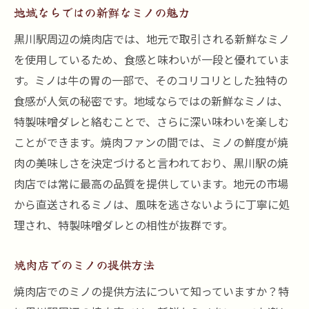
最適な焼き時間のマニュアル
地域ならではの新鮮なミノの魅力
焼き方による味の変化
黒川駅周辺の焼肉店では、地元で取引される新鮮なミノ
黒川駅の名店が提供する味噌ミノで至福のひと
を使用しているため、食感と味わいが一段と優れていま
とき
す。ミノは牛の胃の一部で、そのコリコリとした独特の
おすすめの名店リスト
食感が人気の秘密です。地域ならではの新鮮なミノは、
特製味噌ダレと絡むことで、さらに深い味わいを楽しむ
名店の個性豊かなメニュー
ことができます。焼肉ファンの間では、ミノの鮮度が焼
名店での特別なサービス
肉の美味しさを決定づけると言われており、黒川駅の焼
常連客が語るおすすめポイント
肉店では常に最高の品質を提供しています。地元の市場
黒川駅の名店が誇る味わい
から直送されるミノは、風味を逃さないように丁寧に処
訪問時の注意事項と心得
理され、特製味噌ダレとの相性が抜群です。
焼肉の新たな発見！黒川駅の味噌ミノの楽しみ
方
焼肉店でのミノの提供方法
新しい味噌ミノの食べ方
焼肉店でのミノの提供方法について知っていますか？特
他の地域との味比べ