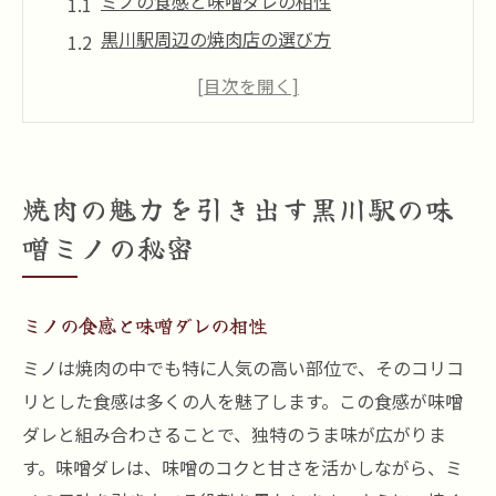
ミノの食感と味噌ダレの相性
黒川駅周辺の焼肉店の選び方
特製味噌ダレの作り方
地域ならではの新鮮なミノの魅力
焼肉店でのミノの提供方法
黒川駅の焼肉店の歴史
焼肉の魅力を引き出す黒川駅の味
コリコリ食感と旨味が絶妙な黒川駅の味噌ミノ
噌ミノの秘密
コリコリ食感の秘密
味噌ミノの切り方と厚さの違い
ミノの食感と味噌ダレの相性
焼き方による食感の変化
ミノは焼肉の中でも特に人気の高い部位で、そのコリコ
味噌ミノの旨味を引き出すポイント
リとした食感は多くの人を魅了します。この食感が味噌
食感を活かすための保存方法
ダレと組み合わさることで、独特のうま味が広がりま
味噌ミノの栄養価
す。味噌ダレは、味噌のコクと甘さを活かしながら、ミ
黒川駅で味わう味噌ミノがやみつきになる理由