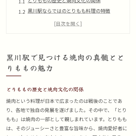
とりももの歴史と焼肉文化の関係
黒川駅ならではのとりもも料理の特徴
焼き加減が決め手！とりももの美味しい焼
き方
黒川駅周辺のとりもも専門店紹介
とりももの栄養価と健康効果
黒川駅で見つける焼肉の真髄とと
焼肉文化を通じた地域活性化
りももの魅力
焼肉愛好者必見！黒川駅で究極のとりももを楽
しむ
とりももの歴史と焼肉文化の関係
焼肉好きが集まる黒川駅の魅力
焼肉という料理が日本で広まったのは戦後のことであ
とりももを最大限に楽しむためのコツ
り、各地で独自の発展を遂げました。その中で、「とり
人気の秘密はここにあり！とりもも特集
もも」は焼肉の一部として親しまれています。とりもも
食通が推薦する黒川駅のとりもも店
は、そのジューシーさと豊富な旨味から、焼肉愛好者に
とりももの味わいを引き立てるタレ選び