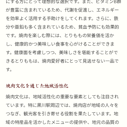
にする方にとって理想的な選択です。また、ビタミンB群
とりももの新たな調理法に挑戦
が豊富に含まれているため、代謝を促進し、エネルギー
焼肉店の隠れたとりももメニュー
を効率よく活用する手助けをしてくれます。さらに、鉄
分や亜鉛も多く含まれているため、貧血予防にも効果的
地元民が教えるとりももの魅力
です。焼肉を楽しむ際には、とりももの栄養価を活か
黒川駅でのとりもも新発見ツアー
し、健康的かつ美味しい食事を心がけることができま
とりももを通じた焼肉の未来
す。健康面を考慮しつつ、美味しさを堪能することがで
きるとりももは、焼肉愛好者にとって見逃せない一品で
す。
焼肉文化を通じた地域活性化
焼肉文化は、地域活性化の重要な要素としても注目され
ています。特に黒川駅周辺では、焼肉店が地域の人々を
つなぎ、観光客を引き寄せる役割を果たしています。地
域の特産品を活かしたメニューの提供や、地元の品質の