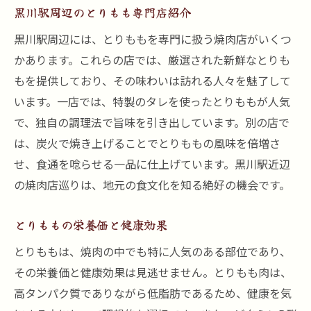
焼肉店でのおすすめとりももセレクション
黒川駅周辺のとりもも専門店紹介
とりももと合わせたい黒川駅の地酒
黒川駅周辺には、とりももを専門に扱う焼肉店がいくつ
黒川駅でのとりもも食べ歩きプラン
かあります。これらの店では、厳選された新鮮なとりも
とりももが主役の焼肉イベント紹介
もを提供しており、その味わいは訪れる人々を魅了して
焼肉体験を豊かにするための豆知識
います。一店では、特製のタレを使ったとりももが人気
焼肉を極める旅黒川駅でのとりもも鑑賞
で、独自の調理法で旨味を引き出しています。別の店で
焼肉の達人が語るとりももへの思い
は、炭火で焼き上げることでとりももの風味を倍増さ
せ、食通を唸らせる一品に仕上げています。黒川駅近辺
とりももを極めるためのポイント
の焼肉店巡りは、地元の食文化を知る絶好の機会です。
黒川駅のとりももが焼肉通に愛される理由
とりもも鑑賞のためのベストシーズン
とりももの栄養価と健康効果
とりももに出会う旅路の記録
とりももは、焼肉の中でも特に人気のある部位であり、
焼肉を彩るとりももの美学
その栄養価と健康効果は見逃せません。とりもも肉は、
黒川駅周辺の焼肉店でとりももの新たな発見
高タンパク質でありながら低脂肪であるため、健康を気
新しいとりもも料理のトレンド