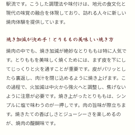
黒川駅での焼肉文化体験のすすめ
駅流です。こうした調理法や味付けは、地元の食文化と
とりももを通じた文化交流
現代の味覚の融合を体現しており、訪れる人々に新しい
焼肉体験を提供しています。
焼肉と共に味わう黒川駅の風景
とりももで彩る地域のイベント
焼き加減が決め手！とりももの美味しい焼き方
黒川駅でとりももに出会う焼肉の深淵へ
焼肉の中でも、焼き加減が絶妙なとりももは特に人気で
とりももの原点を探る旅
す。とりももを美味しく焼くためには、まず皮を下にし
焼肉通のためのとりもも知識
てじっくりと火を通すことが重要です。皮がパリッとし
黒川駅で見つけたとりももの絶品
たら裏返し、肉汁を閉じ込めるように焼き上げます。こ
とりももマスターへの道
の過程で、火加減は中火から強火へと調整し、焦げない
とりももが結ぶ焼肉の縁
ように注意が必要です。焼き上がったとりももは、シン
焼肉の奥深さを感じるとりももの味
プルに塩で味わうのが一押しです。肉の旨味が際立ちま
す。焼きたての香ばしさとジューシーさを楽しめるの
とりももで味わう黒川駅の焼肉体験のすすめ
が、焼肉の醍醐味です。
とりももの魅力を堪能するためのガイド