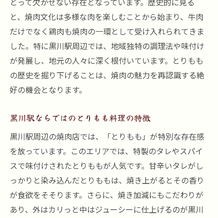
とって欠かせない存在となっています。歴史的に見る
とりももで心温まる焼肉体験談
と、焼肉文化は多様な肉を楽しむことから始まり、牛肉
ジューシーなとりももが主役黒川駅周辺の焼肉
だけでなく鶏肉も焼肉の一環として受け入れられてきま
店ガイド
した。特に黒川駅周辺では、地域独特の調理法や味付け
黒川駅で訪れるべき焼肉店リスト
が発展し、地元の人々に深く根付いています。とりもも
ジューシーなとりももの選び方
の歴史を掘り下げることは、焼肉の魅力を再認識する絶
好の機会となります。
焼肉店ごとのとりももメニューの違い
とりももの部位別特徴とおすすめ調理法
黒川駅ならではのとりもも料理の特徴
焼肉のプロが語るとりももの魅力
黒川駅周辺の焼肉店では、「とりもも」が特別な存在感
黒川駅でしか味わえないとりももの秘密
を放っています。このエリアでは、特製のタレやスパイ
焼肉の文化を感じる黒川駅ととりももの美味し
スで味付けされたとりももが人気です。甘辛いタレがし
さ
っかりと染み込んだとりももは、焼き上がるとその香り
焼肉文化の深淵を知る
が食欲をそそります。さらに、焼き加減にもこだわりが
とりももが織りなす地域の味
あり、外はカリっと中はジューシーに仕上げるのが黒川