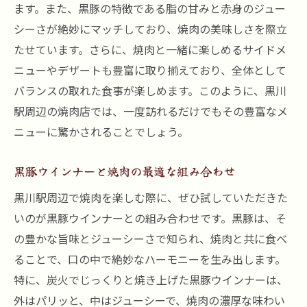
黒豚ウインナーと焼肉の美味しさを探る
ます。また、黒豚の特徴である脂の甘みと赤身のジュー
ジューシーな肉汁を楽しむためのテクニッ
シーさが絶妙にマッチしており、焼肉の美味しさを際立
ク
たせています。さらに、焼肉と一緒に楽しめるサイドメ
黒川駅周辺で味わう新感覚の焼肉料理
ニューやデザートも豊富に取り揃えており、全体として
バランスの取れた食事が楽しめます。このように、黒川
黒豚ウインナーを楽しむためのペアリング
駅周辺の焼肉店では、一度訪れるだけでもその豊富なメ
黒川駅で出会う焼肉の新しい魅力
ニューに驚かされることでしょう。
黒豚ウインナーの肉汁を活かした焼肉体験のす
べて
黒豚ウインナーと焼肉の最適な組み合わせ
黒豚ウインナーの焼き方とその味わい
黒川駅周辺で焼肉を楽しむ際に、ぜひ試していただきた
肉汁を最大限に楽しむためのポイント
いのが黒豚ウインナーとの組み合わせです。黒豚は、そ
焼肉とウインナーの組み合わせが生み出す
の豊かな旨味とジューシーさで知られ、焼肉と共に食べ
旨さ
ることで、口の中で絶妙なハーモニーを生み出します。
黒川駅での焼肉体験を豊かにする黒豚
特に、炭火でじっくりと焼き上げた黒豚ウインナーは、
黒豚ウインナーで味わう新たな焼肉の楽し
外はパリッと、中はジューシーで、焼肉の濃厚な味わい