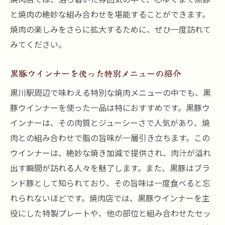
響
と焼肉の絶妙な組み合わせを堪能することができます。
焼肉の楽しみをさらに拡大するために、ぜひ一度訪れて
美味しさを引き出すためのおすすめペアリ
みてください。
ング
焼肉とウインナーが生み出す新しい味の発
黒豚ウインナーを使った特別メニューの紹介
見
黒川駅周辺で味わえる特別な焼肉メニューの中でも、黒
黒川駅の焼肉店で味わう特別な組み合わせ
豚ウインナーを使った一品は特におすすめです。黒豚ウ
黒豚ウインナーで広がる焼肉の世界
インナーは、その肉質とジューシーさで人気があり、焼
一口で広がる味の可能性
肉との組み合わせで脂の旨味が一層引き立ちます。この
焼肉と黒豚ウインナーで贅沢なディナーを楽し
ウインナーは、絶妙な焼き加減で提供され、肉汁が溢れ
む黒川駅の夕べ
出す瞬間が訪れる人々を魅了します。また、黒豚はブラ
黒豚ウインナーを使った豪華なディナーメ
ンド豚として知られており、その旨味は一度食べると忘
ニュー
れられないほどです。焼肉店では、黒豚ウインナーを主
黒川駅近くで楽しむ特別な夜の過ごし方
役にした特製プレートや、他の部位と組み合わせたセッ