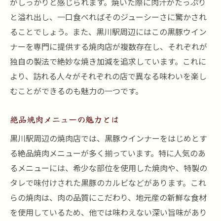
がしっかりと感じられます。焼いた際に肉汁がたっぷり
焼肉の美味しさを引き立てるウインナー
と溢れ出し、一口食べればそのジューシーさに驚かされ
食材の選び方と調理のポイント
ることでしょう。また、黒川駅周辺にはこの黒豚ウイン
一度食べたら忘れられない黒豚の旨味を焼肉と
ナーを専門に提供する焼肉店が複数存在し、それぞれが
共に楽しむ
独自の製法で絶妙な焼き加減を追求しています。これに
黒豚の特徴とその魅力
より、訪れる人々がそれぞれの店で異なる味わいを楽し
焼肉との相性が抜群な理由
むことができるのも魅力の一つです。
黒豚の旨味を最大限に引き出す秘訣
絶品焼肉メニューの魅力とは
黒豚ウインナーを主役にした料理
黒川駅周辺の焼肉店では、黒豚ウインナーをはじめとす
ジューシーさを活かした焼肉の楽しみ方
る絶品焼肉メニューが多く揃っています。特に人気のあ
黒川駅で味わえる黒豚の美味しさ
るメニューには、希少な部位を使用した焼肉や、特製の
焼肉と黒豚ウインナーのコラボで広がる深いジ
タレで味付けされた黒豚のカルビなどがあります。これ
ューシーな世界
らの焼肉は、肉の品質にこだわり、地元産の新鮮な食材
異なる食感が織り成す味のハーモニー
を使用しているため、他では味わえない深い旨味があり