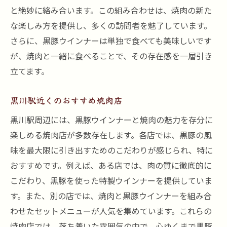
み方
と絶妙に絡み合います。この組み合わせは、焼肉の新た
ジューシーな肉汁を活かした料理法
な楽しみ方を提供し、多くの訪問者を魅了しています。
さらに、黒豚ウインナーは単独で食べても美味しいです
焼肉ファン必見!黒川駅でしか味わえない黒豚の
が、焼肉と一緒に食べることで、その存在感を一層引き
秘密
立てます。
黒豚の産地とその美味しさの秘密
焼肉で味わう黒豚の特別な魅力
黒川駅近くのおすすめ焼肉店
黒豚ウインナーを最高に楽しむための提案
黒川駅周辺には、黒豚ウインナーと焼肉の魅力を存分に
黒川駅周辺でしか味わえない特別メニュー
楽しめる焼肉店が多数存在します。各店では、黒豚の風
黒豚ウインナーの魅力を知るためのポイン
味を最大限に引き出すためのこだわりが感じられ、特に
ト
おすすめです。例えば、ある店では、肉の質に徹底的に
焼肉ファンを魅了する黒豚の楽しみ方
こだわり、黒豚を使った特製ウインナーを提供していま
黒豚ウインナーの一口で感じる焼肉の新たなハ
す。また、別の店では、焼肉と黒豚ウインナーを組み合
ーモニー
わせたセットメニューが人気を集めています。これらの
黒豚ウインナーの味わいが焼肉に与える影
焼肉店では、落ち着いた雰囲気の中で、心ゆくまで黒豚