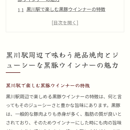
黒川駅で楽しむ黒豚ウインナーの特徴
絶品焼肉メニューの魅力とは
黒豚ウインナーと焼肉の最適な組み合わせ
黒川駅近くのおすすめ焼肉店
黒豚ウインナーを使った特別メニューの紹
黒川駅周辺で味わう絶品焼肉とジ
介
ューシーな黒豚ウインナーの魅力
黒川駅での焼肉体験を最大限に楽しむコツ
黒豚ウインナーが焼肉と生み出す絶品の味わい
黒川駅で楽しむ黒豚ウインナーの特徴
を探る
黒豚ウインナーの美味しさの秘密
黒川駅周辺で楽しめる黒豚ウインナーの特徴は、何と言
ってもそのジューシーさと豊かな旨味にあります。黒豚
焼肉とウインナーの相性抜群の理由
は、一般的な豚肉よりも赤身が多く、脂肪の質が良いと
黒豚ウインナーの焼き加減と味わい
されており、そのためウインナーにした時にも肉の旨味
ジューシーさを引き出す調理法