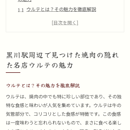
ウルテとは？その魅力を徹底解説
一度は訪れるべき理由とは
地元民が推薦する隠れ名店の正体
ウルテの美味しさの秘密に迫る
焼肉愛好家が集う隠れスポット
黒川駅周辺で見つけた焼肉の隠れ
絶品ウルテを味わえる時間帯
た名店ウルテの魅力
焼肉好き必見！噛むほど旨味が広がるウルテの
秘密
ウルテとは？その魅力を徹底解説
ウルテの食感と味わいの魅力
ウルテは、焼肉の中でも特に珍しい部位であり、その独
焼き加減で変わるウルテの楽しみ方
特な食感と味わいが人気を集めています。ウルテは牛の
他では味わえないウルテの特長
気管部分で、コリコリとした食感が特徴です。この食感
ウルテが人気の理由を探る
は一度味わうと忘れられないもので、まさに食べる楽し
食通たちのウルテへの熱い想い