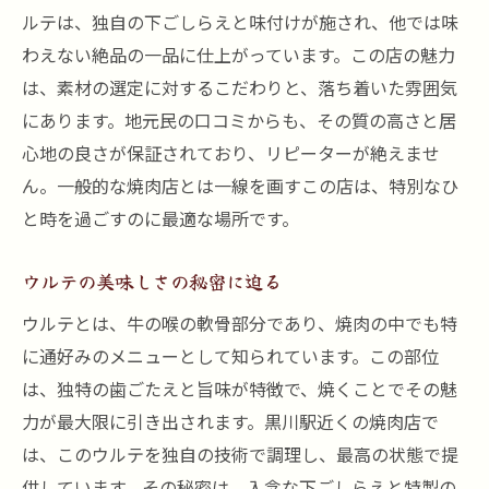
ルテは、独自の下ごしらえと味付けが施され、他では味
ウルテと合わせて楽しむ地酒セレクション
わえない絶品の一品に仕上がっています。この店の魅力
焼肉以外のおすすめメニュー紹介
は、素材の選定に対するこだわりと、落ち着いた雰囲気
特別な日に訪れたい贅沢な空間
にあります。地元民の口コミからも、その質の高さと居
食後の満足度を上げるデザート
心地の良さが保証されており、リピーターが絶えませ
個室利用でプライベートな時間を
ん。一般的な焼肉店とは一線を画すこの店は、特別なひ
ウルテを楽しむための予約特典
と時を過ごすのに最適な場所です。
焼肉の新たな魅力を発見！黒川駅でウルテを味
ウルテの美味しさの秘密に迫る
わう
初心者でも楽しめるウルテの魅力
ウルテとは、牛の喉の軟骨部分であり、焼肉の中でも特
に通好みのメニューとして知られています。この部位
ウルテをもっと美味しくする調味料
は、独特の歯ごたえと旨味が特徴で、焼くことでその魅
ウルテを食べる際のマナーガイド
力が最大限に引き出されます。黒川駅近くの焼肉店で
黒川駅周辺での焼肉文化を探る
は、このウルテを独自の技術で調理し、最高の状態で提
ウルテを楽しむためのおすすめ飲み物
供しています。その秘密は、入念な下ごしらえと特製の