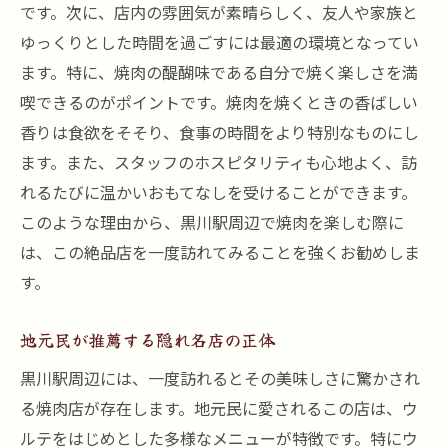
コスパ重視のメニュー選び方
です。次に、店内の雰囲気が素晴らしく、友人や家族と
予算内で楽しむためのメニューアレンジ
ゆっくりとした時間を過ごすには最適の環境となってい
ます。特に、焼肉の醍醐味である自分で焼く楽しさを満
みんなで楽しめる飲み放題プラン
喫できるのがポイントです。焼肉を焼くときの香ばしい
満足度の高いウルテデザートの提案
香りは食欲をそそり、食事の時間をより特別なものにし
黒川駅で見つけたウルテが絶品の焼肉店のレビ
ます。また、スタッフのホスピタリティも心地よく、訪
ュー
れるたびに温かいおもてなしを受けることができます。
来訪者によるリアルなレビュー
このような理由から、黒川駅周辺で焼肉を楽しむ際に
ウルテの味わいを評価する声
は、この絶品店を一度訪れてみることを強くお勧めしま
他にはないサービスの魅力
す。
リピーターが語る魅力の理由
地元民が推薦する隠れ名店の正体
ウルテを楽しむための予約ポイント
口コミから見る人気の秘密
黒川駅周辺には、一度訪れるとその美味しさに驚かされ
る焼肉店が存在します。地元民に愛されるこの店は、ウ
グルメ体験を提供する黒川駅の焼肉店でウルテ
ルテをはじめとした多様なメニューが特徴です。特にウ
を堪能