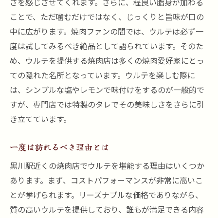
さを感じさせてくれます。さらに、程良い脂身が加わる
ウルテをより楽しむための焼き方ガイド
ことで、ただ噛むだけではなく、じっくりと旨味が口の
黒川駅から徒歩ですぐの絶品焼肉店で味わうウ
中に広がります。焼肉ファンの間では、ウルテは必ず一
ルテ
度は試してみるべき絶品として語られています。そのた
駅近でアクセス抜群！便利な立地
め、ウルテを提供する焼肉店は多くの焼肉愛好家にとっ
スムーズな店へのアクセス方法
ての隠れた名所となっています。ウルテを楽しむ際に
は、シンプルな塩やレモンで味付けをするのが一般的で
ウルテを楽しむための最適な来店時間
すが、専門店では特製のタレでその美味しさをさらに引
初めての訪問でも安心のガイド
き立てています。
ウルテと一緒に楽しむべきサイドメニュー
黒川駅周辺のお出かけプラン
一度は訪れるべき理由とは
家族や友人と楽しむ黒川駅近くのコスパ抜群の
黒川駅近くの焼肉店でウルテを堪能する理由はいくつか
焼肉店
あります。まず、コストパフォーマンスが非常に高いこ
家族連れに優しいサービスとは
とが挙げられます。リーズナブルな価格でありながら、
友人と盛り上がるための店内設備
質の高いウルテを提供しており、誰もが満足できる内容