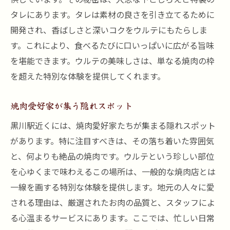
ウルテに合うベストな音楽とは
タレにあります。タレは素材の良さを引き立てるために
リーズナブルで贅沢な時間を黒川駅の焼肉店で
開発され、香ばしさと深いコクをウルテにもたらしま
過ごす
す。これにより、食べるたびに口いっぱいに広がる旨味
贅沢を感じるリーズナブルな理由
を堪能できます。ウルテの美味しさは、単なる焼肉の枠
を超えた特別な体験を提供してくれます。
特別プランでお得感倍増
ウルテを最高に楽しむための料理選び
焼肉愛好家が集う隠れスポット
焼肉と一緒に楽しむドリンクペアリング
黒川駅近くには、焼肉愛好家たちが集まる隠れスポット
贅沢なひとときを楽しむための席選び
があります。特に注目すべきは、その落ち着いた雰囲気
ウルテと共に過ごす贅沢な夜
と、何よりも絶品の焼肉です。ウルテという珍しい部位
を心ゆくまで味わえるこの場所は、一般的な焼肉店とは
一線を画する特別な体験を提供します。地元の人々に愛
される理由は、厳選されたお肉の品質と、スタッフによ
る心温まるサービスにあります。ここでは、忙しい日常