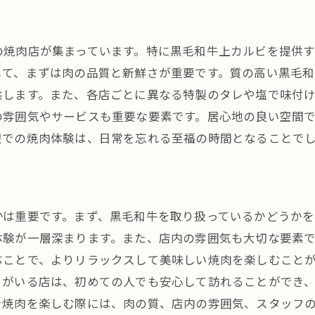
黒毛和牛の品質とその価値
上カルビの美味しさを引き出す焼き方
の焼肉店が集まっています。特に黒毛和牛上カルビを提供
焼肉革命の舞台裏—黒毛和牛の秘密
して、まずは肉の品質と新鮮さが重要です。質の高い黒毛
黒川駅で体験する最新の焼肉トレンド
供します。また、各店ごとに異なる特製のタレや塩で味付
黒毛和牛の健康面でのメリット
の雰囲気やサービスも重要な要素です。居心地の良い空間
次世代の焼肉体験とは
辺での焼肉体験は、日常を忘れる至福の時間となることで
焼肉店選びの極意黒川駅周辺の秘密
黒川駅での焼肉店選びのポイント
口コミで選ぶ黒川駅の焼肉店
かは重要です。まず、黒毛和牛を取り扱っているかどうか
焼肉店の雰囲気がもたらす体験
体験が一層深まります。また、店内の雰囲気も大切な要素
コストパフォーマンスの良い焼肉店の見つけ方
ぶことで、よりリラックスして美味しい焼肉を楽しむこと
黒川駅周辺の隠れた名店を探す
フがいる店は、初めての人でも安心して訪れることができ
焼肉店での特別サービスを楽しむ
で焼肉を楽しむ際には、肉の質、店内の雰囲気、スタッフ