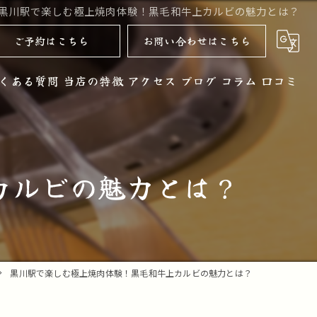
黒川駅で楽しむ極上焼肉体験！黒毛和牛上カルビの魅力とは？
ご予約はこちら
お問い合わせはこちら
くある質問
当店の特徴
アクセス
ブログ
コラム
口コミ
黒毛和牛
お酒
カルビの魅力とは？
ノンアルコール
コース
デザート
黒川駅で楽しむ極上焼肉体験！黒毛和牛上カルビの魅力とは？