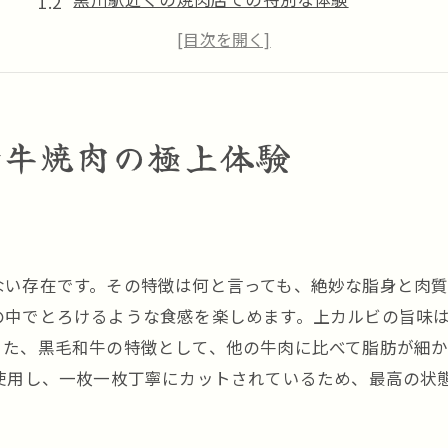
黒川駅で人気の焼肉店の選び方
焼肉の達人が薦める黒毛和牛の楽しみ方
黒川駅で楽しむ焼肉の新しい味わい
極上焼肉で心に残るひとときを
和牛焼肉の極上体験
焼肉の魅力を再発見黒川駅での逸品
焼肉の歴史と進化
黒川駅で試したい焼肉の種類
焼肉の楽しみ方とその美味しさの秘密
ない存在です。その特徴は何と言っても、絶妙な脂身と肉
黒川駅での焼肉デートの楽しみ方
の中でとろけるような食感を楽しめます。上カルビの旨味
また、黒毛和牛の特徴として、他の牛肉に比べて脂肪が細
焼肉と合わせたい飲み物のおすすめ
使用し、一枚一枚丁寧にカットされているため、最高の状
焼肉の香りを楽しむ方法
黒毛和牛上カルビがもたらす焼肉革命