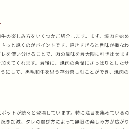
黒毛和牛の部位を知り尽くす焼肉の旅
黒毛和牛の部位別の特徴
方
部位ごとの焼き方と楽しみ方
黒毛和牛の部位を活かしたメニュー
和牛の楽しみ方をいくつかご紹介します。まず、焼肉を始
黒川駅での黒毛和牛食べ比べ体験
でさっと焼くのがポイントです。焼きすぎると旨味が損なわ
ダレを使い分けることで、肉の風味を最大限に引き出せま
和牛の希少部位の魅力
を加えてくれます。最後に、焼肉の合間にさっぱりとした
黒毛和牛の部位と栄養価の理解
ようにして、黒毛和牛を思う存分楽しむことができ、焼肉
焼肉の達人が案内する黒川駅の美味探訪
焼肉の達人が選ぶ黒川駅の名店
プロが教える焼肉の焼き方テクニック
達人の秘伝タレの作り方
スポットが続々と登場しています。特に注目を集めている
焼肉の達人が語る黒毛和牛の魅力
や焼き加減、タレの選び方によって無限の楽しみ方が広が
焼肉の達人が薦めるサイドメニュー