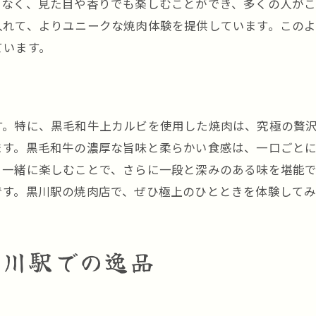
でなく、見た目や香りでも楽しむことができ、多くの人が
達人との焼肉ツアーの楽しみ方
入れて、よりユニークな焼肉体験を提供しています。この
黒川駅で楽しむ焼肉の新しいスタンダード
ています。
新しい焼肉スタイルとは
焼肉と最新技術の融合
黒川駅発の焼肉トレンド
す。特に、黒毛和牛上カルビを使用した焼肉は、究極の贅
サステナブルな焼肉の楽しみ方
ます。黒毛和牛の濃厚な旨味と柔らかい食感は、一口ごと
焼肉と地域のコラボレーション
と一緒に楽しむことで、さらに一段と深みのある味を堪能
未来の焼肉ライフスタイル
です。黒川駅の焼肉店で、ぜひ極上のひとときを体験して
極上焼肉で黒川駅の魅力をもっと感じよう
焼肉を通じて知る黒川駅の歴史
黒川駅での逸品
焼肉体験がもたらす地域活性化
黒川駅周辺の観光スポットと焼肉
焼肉を楽しむためのおすすめコース