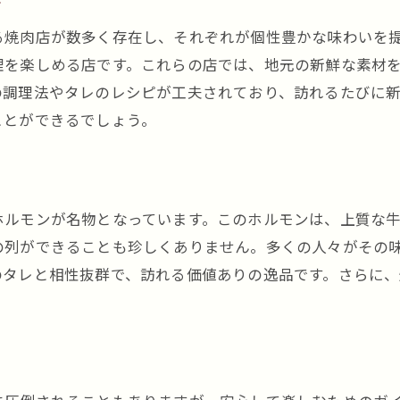
ト
鮮度が命！ホルモンの選び方
る焼肉店が数多く存在し、それぞれが個性豊かな味わいを
地元食材を使った特製焼肉メニュー
理を楽しめる店です。これらの店では、地元の新鮮な素材
焼肉店のこだわりの仕入れルート
の調理法やタレのレシピが工夫されており、訪れるたびに
黒川駅周辺で楽しむホルモン祭り
ことができるでしょう。
新鮮さを保つための保存方法
焼肉店スタッフが教える牛トロホルモンの魅力
特製タレで味わう至福の牛トロホルモン焼肉の秘密
ホルモンが名物となっています。このホルモンは、上質な
焼肉の味を決める特製タレの成分
列ができることも珍しくありません。多くの人々がその味
家庭でも楽しめるタレの作り方
のタレと相性抜群で、訪れる価値ありの逸品です。さらに
プロが選ぶ市販タレのおすすめランキング
タレとホルモンの相性を追求する
黒川駅の焼肉店自慢のオリジナルタレ
特製タレがおいしさを引き立てる理由