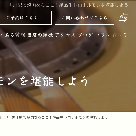
黒川駅で焼肉ならここ！絶品牛トロホルモンを堪能しよう
ご予約はこちら
お問い合わせはこちら
くある質問
当店の特徴
アクセス
ブログ
コラム
口コミ
黒毛和牛
お酒
モンを堪能しよう
ノンアルコール
コース
デザート
ム
黒川駅で焼肉ならここ！絶品牛トロホルモンを堪能しよう