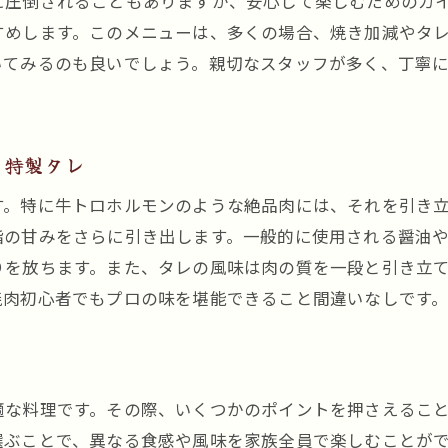
に圧倒されることもありますが、安心して楽しむためのガ
宴会にもぴったり黒川駅近くの焼肉店で極上のひととき
すめします。このメニューは、多くの場合、焼き加減やタ
大人数対応可能な宴会向け焼肉店
いてみるのも良いでしょう。親切なスタッフが多く、丁寧
貸切可能な焼肉店の魅力
飲み放題付きコースのおすすめ
特別な日にぴったりな焼肉プラン
る特製タレ
宴会を盛り上げるサイドメニュー特集
す。特に牛トロホルモンのような絶品肉には、それを引き
予約必須！人気焼肉店の宴会情報
脂の甘みをさらに引き出します。一般的に使用される醤油
ホルモン好き必見！黒川駅周辺の焼肉店を探訪しよう
りを放ちます。また、タレの風味は肉の質を一段と引き立
ホルモン特化型焼肉店の魅力
焼肉初心者でもプロの味を堪能できること間違いなしです
地元民が通う焼肉店の特徴
新規オープン！注目の焼肉店情報
ホルモンと相性抜群のドリンクを探る
適な料理です。その際、いくつかのポイントを押さえるこ
黒川駅周辺の穴場焼肉スポット
選ぶことで、異なる食感や風味を家族全員で楽しむことが