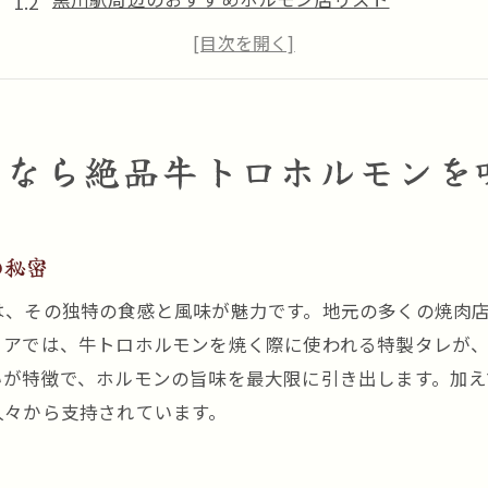
行列必至！牛トロホルモンの人気店
焼肉初心者でも安心の注文ガイド
牛トロホルモンの美味しさを引き立てる特製タレ
家族で楽しむ焼肉体験のポイント
むなら絶品牛トロホルモンを
焼肉の聖地黒川駅で見つけた！牛トロホルモンの魅力
ホルモンの魅力を引き出す焼き方とは
の秘密
黒川駅でしか味わえない限定メニュー
SNS映えする牛トロホルモンの写真撮影スポット
は、その独特の食感と風味が魅力です。地元の多くの焼肉
地元食材を活かしたこだわりの一品
リアでは、牛トロホルモンを焼く際に使われる特製タレが
いが特徴で、ホルモンの旨味を最大限に引き出します。加え
常連客が語る！牛トロホルモンの美味しさ
人々から支持されています。
駅近のアクセスが嬉しい焼肉店
地元の新鮮なホルモンが決め手黒川駅の焼肉体験