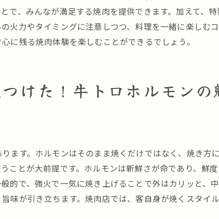
食通が選ぶ黒川駅の人気ホルモン店
ことで、みんなが満足する焼肉を提供できます。加えて、特
ルの火力やタイミングに注意しつつ、料理を一緒に楽しむ
焼肉通が選ぶ黒川駅の牛トロホルモンの美味しい理由
で心に残る焼肉体験を楽しむことができるでしょう。
焼肉マニアが語るホルモンの魅力
黒川駅で愛される牛トロホルモンの秘密
リピーター続出！人気の理由を探る
見つけた！牛トロホルモンの
焼き方一つで変わるホルモンの味
地元で愛されるお店のこだわり
牛トロホルモンの魅力を最大限に引き出す方法
牛トロホルモンを堪能しよう黒川駅で焼肉を味わう
あります。ホルモンはそのまま焼くだけではなく、焼き方
絶品ホルモンの食べ比べ
使うことが大前提です。ホルモンは新鮮さが命であり、鮮
焼肉の名店を巡る黒川駅周辺の旅
一般的で、強火で一気に焼き上げることで外はカリッと、中
焼肉初心者のための入門ガイド
、旨味が引き立ちます。焼肉店では、客自身が焼くスタイ
家族で楽しむ焼肉体験