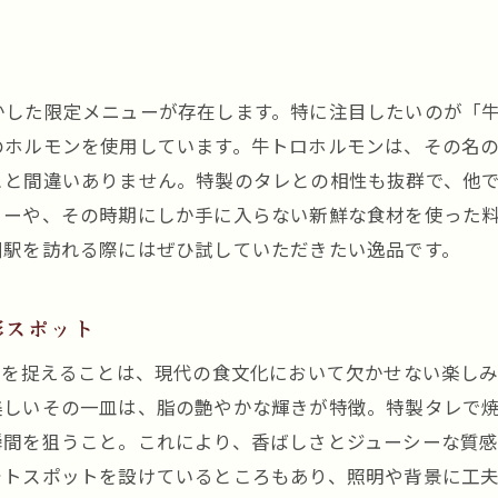
ホルモンの栄養価と健康効果
特製タレでホルモンの味を引き立てる
かした限定メニューが存在します。特に注目したいのが「
のホルモンを使用しています。牛トロホルモンは、その名
こと間違いありません。特製のタレとの相性も抜群で、他
ューや、その時期にしか手に入らない新鮮な食材を使った
川駅を訪れる際にはぜひ試していただきたい逸品です。
影スポット
間を捉えることは、現代の食文化において欠かせない楽し
美しいその一皿は、脂の艶やかな輝きが特徴。特製タレで
瞬間を狙うこと。これにより、香ばしさとジューシーな質
ォトスポットを設けているところもあり、照明や背景に工