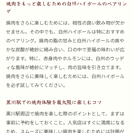
焼肉をもっと楽しむための白州ハイボールのペアリン
び
グ
地元の隠れた名店で特別な体験を
焼肉をさらに楽しむためには、相性の良い飲み物が欠か
友人と過ごす贅沢な晩餐焼肉と白州ハイボール
せません。その中でも、白州ハイボールは特におすすめ
の新定番
のペアリング。焼肉の脂の甘みと白州ハイボールの爽や
友人と焼肉を楽しむためのハイボールペア
かな炭酸が絶妙に絡み合い、口の中で至福の味わいが広
リング
がります。特に、赤身肉やホルモンには、白州のウッデ
焼肉と白州ハイボールで贅沢な晩餐を
ィな風味が絶妙にマッチし、肉の旨味を引き立てます。
特別な夜を彩る焼肉とハイボールの組み合
焼肉をさらに美味しく楽しむためには、白州ハイボール
わせ
を必ず試してみてください。
焼肉を楽しむ新しい定番スタイル
黒川駅での焼肉体験を最大限に楽しむコツ
焼肉と白州ハイボールで最高のひとときを
焼肉とハイボールで楽しむ仲間との時間
黒川駅周辺で焼肉を楽しむ際のポイントとして、まずは
事前に予約をしておくこと。人気店はすぐに満席になる
個室でゆったり楽しむ黒川駅の焼肉体験
ため、スムーズに美味しい焼肉を楽しむためには計画が
プライベート空間で楽しむ焼肉の魅力