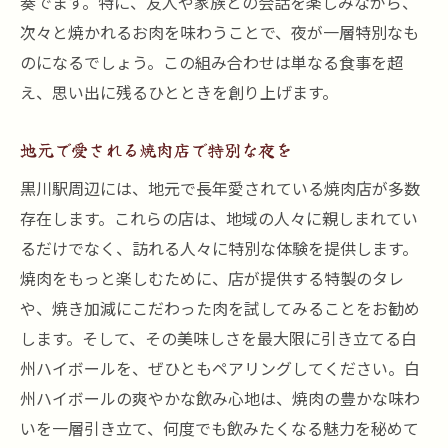
奏でます。特に、友人や家族との会話を楽しみながら、
焼肉とハイボールを堪能するための飲み放
次々と焼かれるお肉を味わうことで、夜が一層特別なも
題活用術
のになるでしょう。この組み合わせは単なる食事を超
お得な飲み放題プランで楽しむ焼肉体験
え、思い出に残るひとときを創り上げます。
焼肉とハイボールをリーズナブルに楽しむ
方法
地元で愛される焼肉店で特別な夜を
焼肉と白州ハイボールが織り成す特別なひとと
黒川駅周辺には、地元で長年愛されている焼肉店が多数
きを満喫
存在します。これらの店は、地域の人々に親しまれてい
特別なひとときを焼肉とハイボールで演出
るだけでなく、訪れる人々に特別な体験を提供します。
焼肉と白州ハイボールで最高の夜を過ごす
焼肉をもっと楽しむために、店が提供する特製のタレ
焼肉とハイボール、至福の時間を楽しむ
や、焼き加減にこだわった肉を試してみることをお勧め
します。そして、その美味しさを最大限に引き立てる白
焼肉とハイボールで特別な瞬間を
州ハイボールを、ぜひともペアリングしてください。白
贅沢なひとときを焼肉とハイボールと共に
州ハイボールの爽やかな飲み心地は、焼肉の豊かな味わ
焼肉と白州ハイボールで至福のひととき
いを一層引き立て、何度でも飲みたくなる魅力を秘めて