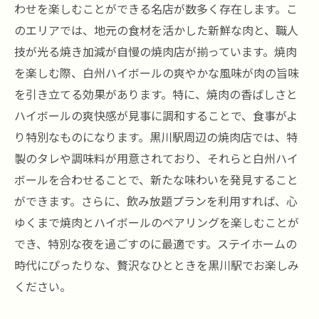
焼肉とハイボールのベストな組み合わせを
わせを楽しむことができる名店が数多く存在します。こ
探す
のエリアでは、地元の食材を活かした新鮮な肉と、職人
技が光る焼き加減が自慢の焼肉店が揃っています。焼肉
コスパ抜群の焼肉店を見つけるコツ
を楽しむ際、白州ハイボールの爽やかな風味が肉の旨味
焼肉の楽しみ方を広げる飲み放題プランの
を引き立てる効果があります。特に、焼肉の香ばしさと
活用
ハイボールの爽快感が見事に調和することで、食事がよ
黒川駅周辺での焼肉と白州ハイボールの楽
り特別なものになります。黒川駅周辺の焼肉店では、特
しみ方
製のタレや調味料が用意されており、それらと白州ハイ
地元で愛される焼肉店の探し方焼肉グルメのポ
ボールを合わせることで、新たな味わいを発見すること
イント
ができます。さらに、飲み放題プランを利用すれば、心
口コミから探る焼肉の名店
ゆくまで焼肉とハイボールのペアリングを楽しむことが
地元で評判の焼肉店の特徴
でき、特別な夜を過ごすのに最適です。ステイホームの
焼肉グルメのポイントを押さえた店選び
時代にぴったりな、贅沢なひとときを黒川駅でお楽しみ
美味しい焼肉店を見つけるためのヒント
ください。
焼肉と白州ハイボールを楽しむための店選