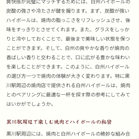
焼肉の風味を引き立てる白州ハイボールの
爽快感が完璧にマッチするためには、白州ハイボールの
魅力
炭酸の強さや冷たさが鍵を握ります。まず、炭酸が強い
ハイボールは、焼肉の脂っこさをリフレッシュさせ、後
ハイボールと相性抜群の焼肉部位を探る
味をすっきりとさせてくれます。また、グラスをしっか
香ばしさと爽やかさの絶妙なバランスを楽
りと冷やしておくことで、最後まで美味しい状態を保つ
しむ
ことができます。そして、白州の爽やかな香りが焼肉の
焼肉とハイボールが生み出す至福の時間
香ばしい香りと交わることで、口に広がる豊かな味わい
焼肉と白州ハイボールの理想の組み合わせ
を楽しむことができます。このように、白州ハイボール
を発見
の選び方一つで焼肉の体験が大きく変わります。特に黒
特別な焼肉体験を演出するハイボールの役
川駅周辺の焼肉店で提供される白州ハイボールは、焼肉
割
とのペアリングに最適な一杯を探す際の参考にしてみて
黒川駅周辺の焼肉選び飲み放題プランの活用法
はいかがでしょうか。
焼肉店選びのポイントと白州ハイボールの
組み合わせ
黒川駅周辺で楽しむ焼肉とハイボールの秘密
飲み放題プランを最大限に活用する方法
黒川駅周辺には、焼肉と白州ハイボールの絶妙な組み合