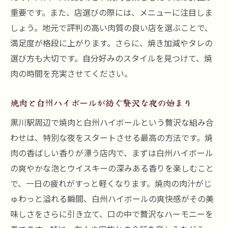
重要です。また、店選びの際には、メニューに注目しま
個室で味わう焼肉と白州ハイボールの特別
しょう。地元で評判の高い肉質の良い店を選ぶことで、
感
満足度が格段に上がります。さらに、焼き加減やタレの
家族や仲間と過ごすゆったりとした焼肉時
選び方も大切です。自分好みのスタイルを見つけて、焼
間
肉の時間を充実させてください。
焼肉とハイボールで贅沢な個室ディナー
落ち着いた雰囲気で楽しむ焼肉体験
焼肉と白州ハイボールが紡ぐ贅沢な夜の始まり
プライベート空間での焼肉とハイボールの
黒川駅周辺で焼肉と白州ハイボールという贅沢な組み合
楽しみ方
わせは、特別な夜をスタートさせる最高の方法です。焼
飲み放題プランが叶えるコスパ抜群の焼肉の夜
肉の香ばしい香りが漂う店内で、まずは白州ハイボール
お得に楽しむ焼肉とハイボールの夜
の爽やかな泡とウイスキーの深みある香りを楽しむこと
で、一日の疲れがすっと軽くなります。焼肉の肉汁がじ
飲み放題で楽しむ焼肉の魅力
ゅわっと溢れる瞬間、白州ハイボールの爽快感がその美
コスパ重視の焼肉と白州ハイボールの楽し
味しさをさらに引き立て、口の中で贅沢なハーモニーを
み方