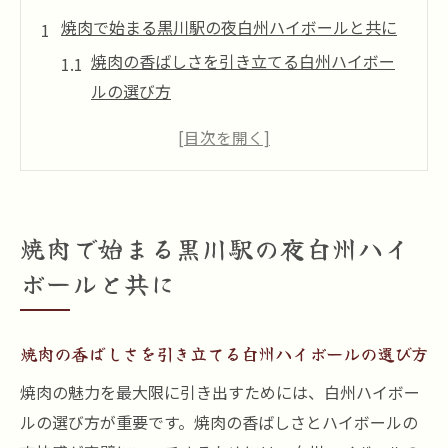
焼肉で始まる黒川駅の夜白州ハイボールと共に
焼肉の香ばしさを引き立てる白州ハイボー
ルの選び方
黒川駅周辺で楽しむ焼肉とハイボールの秘
密
焼肉をもっと楽しむための白州ハイボール
のペアリング
焼肉で始まる黒川駅の夜白州ハイ
黒川駅での焼肉体験を最大限に楽しむコツ
ボールと共に
焼肉と白州ハイボールが紡ぐ贅沢な夜の始
まり
地元で愛される焼肉店で特別な夜を
焼肉の香ばしさを引き立てる白州ハイボールの選び方
香ばしい焼肉と白州ハイボールの絶妙なマリア
焼肉の魅力を最大限に引き出すためには、白州ハイボー
ージュ
ルの選び方が重要です。焼肉の香ばしさとハイボールの