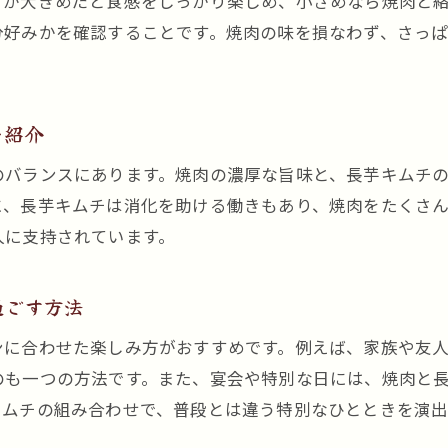
トが大きめだと食感をしっかり楽しめ、小さめなら焼肉と
焼肉と長芋キムチの楽しみ方をもっと広げよう
分好みかを確認することです。焼肉の味を損なわず、さっ
焼肉好きが語る長芋キムチの魅力と楽しみ方
焼肉愛好家が選ぶ長芋キムチの楽しみ方
焼肉と長芋キムチを美味しく食べるコツを紹介
を紹介
焼肉と長芋キムチの組み合わせが人気の理由
のバランスにあります。焼肉の濃厚な旨味と、長芋キムチ
焼肉ファン必見の長芋キムチの魅力を深掘り
に、長芋キムチは消化を助ける働きもあり、焼肉をたくさん
焼肉に合う長芋キムチの選び方とポイント
人に支持されています。
焼肉と長芋キムチで食卓を豊かにする方法
コスパ重視で楽しむ焼肉と長芋キムチ体験
過ごす方法
焼肉と長芋キムチのコスパ最強な楽しみ方ガイド
ンに合わせた楽しみ方がおすすめです。例えば、家族や友
焼肉好きが選ぶお得な長芋キムチ活用術
のも一つの方法です。また、宴会や特別な日には、焼肉と
焼肉と長芋キムチで満足度を高める工夫
キムチの組み合わせで、普段とは違う特別なひとときを演出
焼肉時間を充実させる長芋キムチの選び方