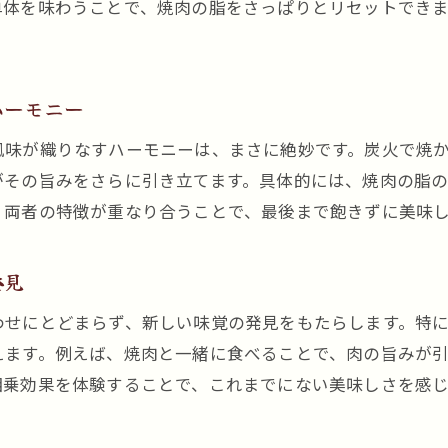
単体を味わうことで、焼肉の脂をさっぱりとリセットでき
焼肉と長芋キムチで日常の食事を格上げ
焼肉パーティーを盛り上げる長芋キムチの工夫
焼肉と長芋キムチをより美味しく楽しむアイデア
ハーモニー
風味が織りなすハーモニーは、まさに絶妙です。炭火で焼
がその旨みをさらに引き立てます。具体的には、焼肉の脂
、両者の特徴が重なり合うことで、最後まで飽きずに美味
発見
わせにとどまらず、新しい味覚の発見をもたらします。特
えます。例えば、焼肉と一緒に食べることで、肉の旨みが
相乗効果を体験することで、これまでにない美味しさを感