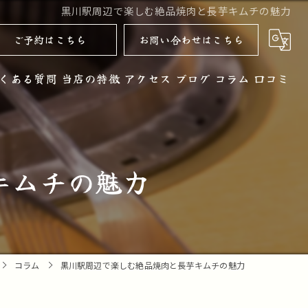
黒川駅周辺で楽しむ絶品焼肉と長芋キムチの魅力
ご予約はこちら
お問い合わせはこちら
くある質問
当店の特徴
アクセス
ブログ
コラム
口コミ
黒毛和牛
お酒
キムチの魅力
ノンアルコール
コース
デザート
コラム
黒川駅周辺で楽しむ絶品焼肉と長芋キムチの魅力