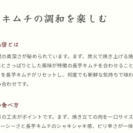
コスパ良く楽しむ焼肉と長芋キムチのポイント
芋キムチの調和を楽しむ
焼肉と長芋キムチを手軽に味わう方法を解説
焼肉と長芋キムチの美味しい組み合わせとは
焼肉と長芋キムチの組み合わせが生み出す新しい味
秘密とは
焼肉をより引き立てる長芋キムチの魅力とは
覚の奥深さが秘められています。まず、炭火で焼き上げる
焼肉と長芋キムチの美味しさを最大限に引き出す方
感とさっぱりとした風味が特徴の長芋キムチを合わせるこ
焼肉と長芋キムチで楽しむバランスの良い食事
クを長芋キムチがリセットし、何度でも新鮮な気持ちで味
焼肉シーンで活躍する長芋キムチの選び方
み合わせです。
焼肉と長芋キムチの相性を探る楽しみ
焼肉時間を彩る長芋キムチの楽しみ方ガイド
の食べ方
焼肉と長芋キムチで食卓が華やぐ理由
方の工夫がポイントです。まず、焼き立ての肉を一口サイ
焼肉の合間に楽しむ長芋キムチの活用術
ューシーさと長芋キムチのシャキシャキ感、ピリ辛さが一
焼肉好きにおすすめの長芋キムチの味わい方