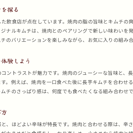
食感が光る長芋キムチと焼肉の新発見
力を探る
焼肉と長芋キムチの食感の違いを楽しむ方法
した飲食店が点在しています。焼肉の脂の旨味とキムチの
長芋キムチならではのシャキシャキ感が焼肉に合う
リジナルキムチは、焼肉とのペアリングで新しい味わいを
焼肉のジューシーさと長芋キムチの爽快感が好相性
ムチのバリエーションを楽しみながら、お気に入りの組み
新感覚の焼肉体験を長芋キムチとともに味わう
焼肉時間を彩る長芋キムチの食感の秘密
を体験しよう
焼肉好きが長芋キムチに注目するポイント
のコントラストが魅力です。焼肉のジューシーな旨味と、
とろける焼肉を味わうなら長芋キムチも一緒に
ます。例えば、焼肉を一口食べた後に長芋キムチを合わせ
焼肉のとろける旨みと長芋キムチの絶妙な組み合わ
キムチのさっぱり感は、何度でも食べたくなる組み合わせ
焼肉をより美味しくする長芋キムチの食べ方とは
焼肉と長芋キムチで味わう贅沢なひととき
び方
焼肉の脂と長芋キムチのさっぱり感が好バランス
感と、ほどよい辛味が特長です。焼肉と合わせる際は、辛
焼肉に欠かせない長芋キムチの魅力を伝える