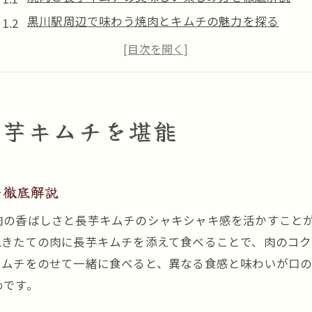
黒川駅周辺で味わう焼肉とキムチの魅力を探る
焼肉とシャキシャキ長芋キムチの相性を体験しよう
焼肉好き必見の長芋キムチの特徴と選び方
話題の焼肉と長芋キムチが人気の理由を紹介
焼肉と長芋キムチで特別なひとときを過ごす方法
長芋キムチを堪能
炭火焼肉の旨みと長芋キムチの調和を楽しむ
炭火焼肉と長芋キムチの深い味わいの秘密とは
を徹底解説
焼肉と合わせる長芋キムチのおすすめの食べ方
炭火焼肉と長芋キムチで感じる絶妙なハーモニー
肉の香ばしさと長芋キムチのシャキシャキ感を活かすこと
焼肉とキムチが引き立て合う味覚の新発見
焼きたての肉に長芋キムチを添えて食べることで、肉のコ
キムチをのせて一緒に食べると、異なる食感と味わいが口
炭火焼肉の香ばしさと長芋キムチの爽やかさ
めです。
焼肉と長芋キムチの調和を楽しむコツを伝授