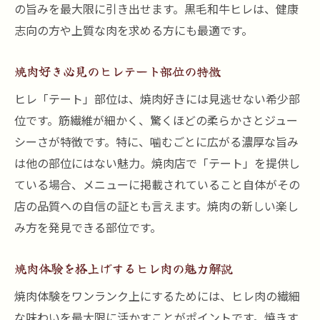
焼肉ファン注目のヒレ部位の本当の魅力
の旨みを最大限に引き出せます。黒毛和牛ヒレは、健康
焼肉体験を深めるヒレテートの希少性とは
志向の方や上質な肉を求める方にも最適です。
焼肉で味わうヒレの脂と赤身の絶妙バラン
焼肉好き必見のヒレテート部位の特徴
ス
焼肉好き必見のヒレ肉の美味しさの理由
ヒレ「テート」部位は、焼肉好きには見逃せない希少部
位です。筋繊維が細かく、驚くほどの柔らかさとジュー
焼肉で語られる黒毛和牛ヒレの奥深い世界
シーさが特徴です。特に、噛むごとに広がる濃厚な旨み
柔らかさ際立つテート部位の焼肉を味わう
は他の部位にはない魅力。焼肉店で「テート」を提供し
焼肉で感動するテート部位の柔らかさ体験
ている場合、メニューに掲載されていること自体がその
焼肉にぴったりなヒレテートの特徴とは
店の品質への自信の証とも言えます。焼肉の新しい楽し
焼肉でヒレ肉の繊細な食感を楽しむ方法
み方を発見できる部位です。
焼肉好きが語るヒレテートの美味しさの秘
密
焼肉体験を格上げするヒレ肉の魅力解説
焼肉で味わうテートの上品な旨みを堪能
焼肉体験をワンランク上にするためには、ヒレ肉の繊細
焼肉ファン必食のヒレテートの調理ポイン
な味わいを最大限に活かすことがポイントです。焼きす