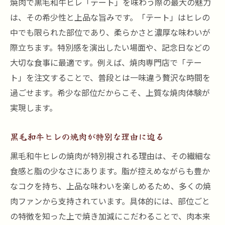
焼肉で黒毛和牛ヒレ「テート」を味わう際の最大の魅力
焼肉の醍醐味を味わうヒレ選びのポイント
は、その希少性と上品な旨みです。「テート」はヒレの
焼肉で大切な日を彩るヒレテートの魅力
中でも限られた部位であり、柔らかさと濃厚な味わいが
焼肉体験を格上げするヒレ部位の楽しみ方
際立ちます。特別感を演出したい場面や、記念日などの
焼肉で思い出に残る特別な時間の作り方
大切な食事に最適です。例えば、焼肉専門店で「テー
とろけるヒレ肉を堪能する焼肉の楽しみ方
ト」を注文することで、普段とは一味違う贅沢な時間を
焼肉で味わうヒレのとろける食感の秘密
過ごせます。希少な部位だからこそ、上質な焼肉体験が
焼肉好き必見のヒレ肉の美味しい食べ方
実現します。
焼肉体験を豊かにするヒレの焼き加減とは
黒毛和牛ヒレの焼肉が特別な理由に迫る
焼肉で堪能するヒレの香りと旨みの魅力
黒毛和牛ヒレの焼肉が特別視される理由は、その繊細な
焼肉を引き立てるヒレのおすすめアレンジ
食感と脂の少なさにあります。脂が控えめながらも豊か
焼肉でヒレを最大限に楽しむコツを紹介
なコクを持ち、上品な味わいを楽しめるため、多くの焼
焼肉好きが注目する黒毛和牛ヒレの秘密
肉ファンから支持されています。具体的には、部位ごと
焼肉で人気の黒毛和牛ヒレの選び方解説
の特徴を知った上で焼き加減にこだわることで、肉本来