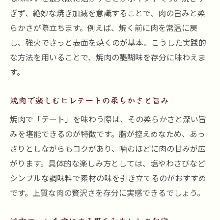
ト
ぎず、絶妙な焼き加減を意識することで、肉の旨みと柔
焼肉で贅沢なひとときを過ごすポイント
らかさが際立ちます。例えば、焼く前に肉を常温に戻
し、強火でさっと表面を焼くのが基本。こうした実践的
焼肉を贅沢に楽しむためのヒレテート選び
な方法を用いることで、焼肉の醍醐味を存分に味わえま
焼肉で味わう特別感を高めるヒレの食し方
す。
焼肉体験を格上げするヒレ部位の活用術
焼肉の時間を彩るヒレテートの贅沢な魅力
焼肉で楽しむヒレテートの柔らかさと旨み
焼肉で優雅なひとときを過ごすための工夫
焼肉で「テート」を味わう際は、その柔らかさと深い旨
焼肉好きが実践するヒレ肉の楽しみ方
みを堪能できるのが特徴です。脂が控えめなため、あっ
希少部位テートが彩る焼肉の新提案
さりとしながらもコクがあり、噛むほどに肉の甘みが広
焼肉で新しい味覚体験を生むテートの魅力
がります。具体的な楽しみ方としては、塩やわさびなど
焼肉好きが注目するヒレテートの楽しみ方
シンプルな調味料で素材の味を引き立てるのがおすすめ
です。上質な肉の贅沢さを存分に実感できるでしょう。
焼肉に取り入れたいテート部位の提案
焼肉で味わうテートの上品な脂と旨み