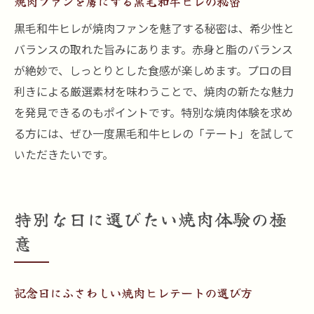
焼肉ファンを虜にする黒毛和牛ヒレの秘密
焼肉ファン必見のヒレテート新食感体験
黒毛和牛ヒレが焼肉ファンを魅了する秘密は、希少性と
焼肉で広がるヒレテート部位の可能性
バランスの取れた旨みにあります。赤身と脂のバランス
黒毛和牛ヒレ焼肉を楽しむための予備知識
が絶妙で、しっとりとした食感が楽しめます。プロの目
焼肉前に知りたいヒレテート部位の基礎
利きによる厳選素材を味わうことで、焼肉の新たな魅力
焼肉で黒毛和牛ヒレを選ぶポイント解説
を発見できるのもポイントです。特別な焼肉体験を求め
焼肉を楽しむためのヒレ肉の豆知識集
る方には、ぜひ一度黒毛和牛ヒレの「テート」を試して
焼肉好きが押さえるべきヒレの特徴とは
いただきたいです。
焼肉で困らないヒレ肉の注文ポイント
焼肉体験を深めるヒレテートの知識紹介
特別な日に選びたい焼肉体験の極
意
記念日にふさわしい焼肉ヒレテートの選び方