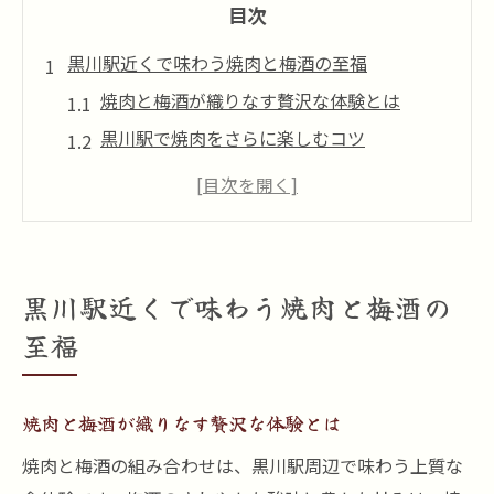
目次
黒川駅近くで味わう焼肉と梅酒の至福
焼肉と梅酒が織りなす贅沢な体験とは
黒川駅で焼肉をさらに楽しむコツ
梅酒と焼肉の相性を徹底解説します
焼肉デートにおすすめの梅酒の楽しみ方
焼肉と梅酒で過ごす至福の時間の魅力
焼肉の魅力と梅酒が織りなす贅沢な時間
黒川駅近くで味わう焼肉と梅酒の
焼肉の旨みを引き立てる梅酒の選び方
至福
梅酒で変わる焼肉の楽しみ方を紹介
焼肉と梅酒の贅沢な時間を体験する方法
焼肉と梅酒が織りなす贅沢な体験とは
焼肉好きが梅酒を選ぶ際のポイント
焼肉と梅酒の組み合わせは、黒川駅周辺で味わう上質な
焼肉と梅酒で味わう新しい贅沢の形