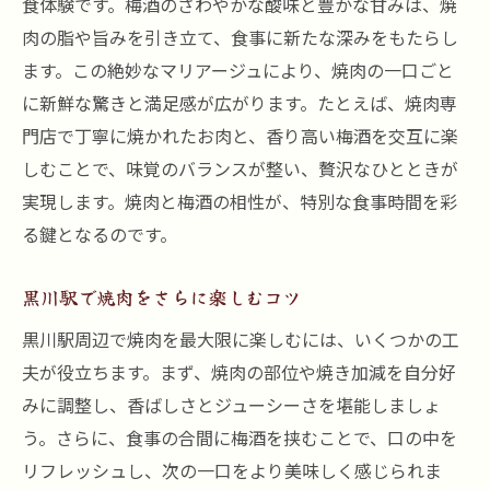
食体験です。梅酒のさわやかな酸味と豊かな甘みは、焼
梅酒好き必見！焼肉と楽しむ新しい発見
肉の脂や旨みを引き立て、食事に新たな深みをもたらし
焼肉と梅酒で広がる味覚の新発見
ます。この絶妙なマリアージュにより、焼肉の一口ごと
梅酒ファンに伝えたい焼肉との楽しみ方
に新鮮な驚きと満足感が広がります。たとえば、焼肉専
焼肉と梅酒の組み合わせの魅力を探る
門店で丁寧に焼かれたお肉と、香り高い梅酒を交互に楽
焼肉の後におすすめの梅酒の提案
しむことで、味覚のバランスが整い、贅沢なひとときが
実現します。焼肉と梅酒の相性が、特別な食事時間を彩
焼肉で試したい梅酒の飲み方アイデア
る鍵となるのです。
落ち着いた空間で焼肉と梅酒を堪能する方法
焼肉と梅酒を楽しむための空間選び
黒川駅で焼肉をさらに楽しむコツ
落ち着いた雰囲気で焼肉と梅酒を味わう
黒川駅周辺で焼肉を最大限に楽しむには、いくつかの工
焼肉と梅酒が映える席の選び方
夫が役立ちます。まず、焼肉の部位や焼き加減を自分好
焼肉と梅酒で癒しのひとときを過ごすコツ
みに調整し、香ばしさとジューシーさを堪能しましょ
焼肉と梅酒をゆっくり味わうための工夫
う。さらに、食事の合間に梅酒を挟むことで、口の中を
焼肉をより美味しくする梅酒の選び方
リフレッシュし、次の一口をより美味しく感じられま