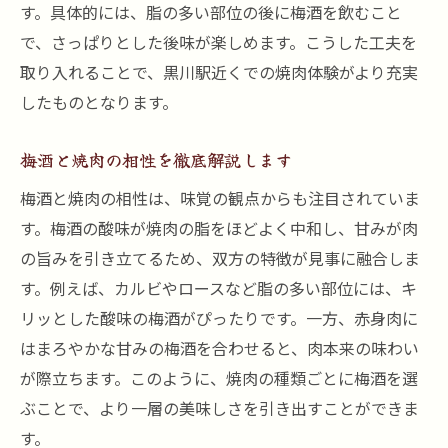
焼肉に合う梅酒の選び方を詳しく解説
す。具体的には、脂の多い部位の後に梅酒を飲むこと
で、さっぱりとした後味が楽しめます。こうした工夫を
焼肉の味を引き立てる梅酒の特徴とは
取り入れることで、黒川駅近くでの焼肉体験がより充実
焼肉と相性抜群の梅酒の選び方ポイント
したものとなります。
焼肉好きが選ぶ梅酒のおすすめ基準
梅酒で焼肉の風味を深めるコツとは
梅酒と焼肉の相性を徹底解説します
焼肉に合う梅酒の組み合わせ徹底ガイド
梅酒と焼肉の相性は、味覚の観点からも注目されていま
焼肉ごとに合う梅酒の選び方ガイド
す。梅酒の酸味が焼肉の脂をほどよく中和し、甘みが肉
焼肉にぴったりな梅酒の種類と特徴
の旨みを引き立てるため、双方の特徴が見事に融合しま
焼肉との組み合わせで変わる梅酒の楽しみ
す。例えば、カルビやロースなど脂の多い部位には、キ
方
リッとした酸味の梅酒がぴったりです。一方、赤身肉に
焼肉と一緒に味わう梅酒の極意を伝授
はまろやかな甘みの梅酒を合わせると、肉本来の味わい
が際立ちます。このように、焼肉の種類ごとに梅酒を選
焼肉と梅酒のベストなペアリング例紹介
ぶことで、より一層の美味しさを引き出すことができま
す。