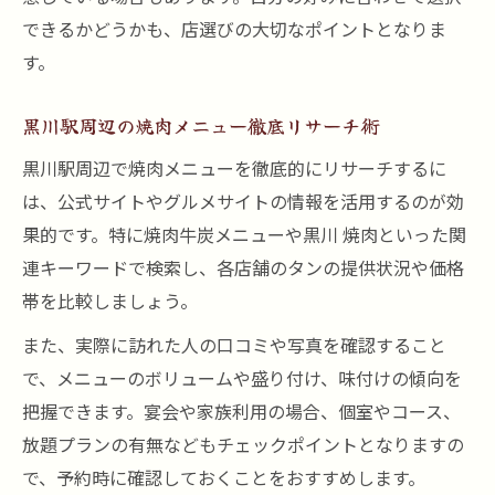
できるかどうかも、店選びの大切なポイントとなりま
焼肉店のタンで満足度を高めるコツ紹介
す。
もしタンを選ぶなら知っておきたい焼肉事情
焼肉タンを選ぶ際に重視したいポイント
黒川駅周辺の焼肉メニュー徹底リサーチ術
焼肉メニューでタンを選ぶべき理由と特徴
黒川駅周辺で焼肉メニューを徹底的にリサーチするに
焼肉タンの希少部位を見分けるコツ
は、公式サイトやグルメサイトの情報を活用するのが効
焼肉でタンを注文する時の注意事項
果的です。特に焼肉牛炭メニューや黒川 焼肉といった関
焼肉タン事情の最新トレンドとその魅力
連キーワードで検索し、各店舗のタンの提供状況や価格
希少部位タンを堪能する焼肉の新たな発見
帯を比較しましょう。
焼肉で楽しむ希少タン部位の種類と特徴
また、実際に訪れた人の口コミや写真を確認すること
焼肉店の限定タンを味わう裏技紹介
で、メニューのボリュームや盛り付け、味付けの傾向を
把握できます。宴会や家族利用の場合、個室やコース、
焼肉ファン必見の希少タンの美味しさ体験
放題プランの有無などもチェックポイントとなりますの
焼肉タンの希少部位と普通部位の違い解説
で、予約時に確認しておくことをおすすめします。
焼肉タン部位の選び方で楽しさ倍増