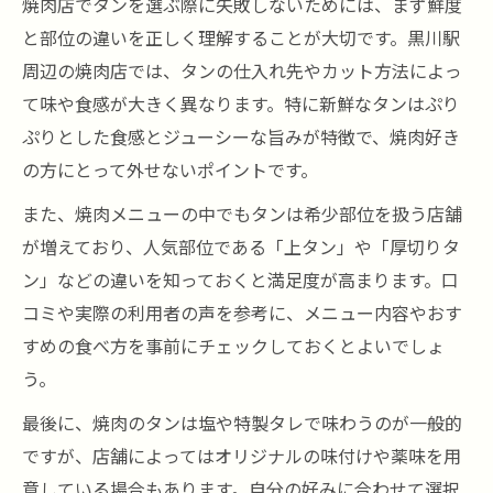
焼肉店でタンを選ぶ際に失敗しないためには、まず鮮度
焼肉タンの魅力を引き立てる特製タレの秘
と部位の違いを正しく理解することが大切です。黒川駅
密
周辺の焼肉店では、タンの仕入れ先やカット方法によっ
焼肉タンをより美味しくする焼き方の工夫
て味や食感が大きく異なります。特に新鮮なタンはぷり
宴会シーンにおすすめな焼肉タン体験
ぷりとした食感とジューシーな旨みが特徴で、焼肉好き
宴会に最適な焼肉タンコースの選び方
の方にとって外せないポイントです。
焼肉で盛り上がるタンのシェアアイデア
また、焼肉メニューの中でもタンは希少部位を扱う店舗
焼肉宴会でタンを味わうおすすめ演出法
が増えており、人気部位である「上タン」や「厚切りタ
焼肉タンが主役の宴会プラン活用ポイント
ン」などの違いを知っておくと満足度が高まります。口
焼肉店で個室を使ったタン宴会の魅力
コミや実際の利用者の声を参考に、メニュー内容やおす
焼肉で味わう極上タンの楽しみ方解説
すめの食べ方を事前にチェックしておくとよいでしょ
う。
焼肉タンの美味しさを引き出す焼き加減
焼肉ファン直伝のタンの食べ方アレンジ
最後に、焼肉のタンは塩や特製タレで味わうのが一般的
焼肉タンと相性抜群なドリンクの選び方
ですが、店舗によってはオリジナルの味付けや薬味を用
意している場合もあります。自分の好みに合わせて選択
焼肉タンを主役にしたコースの楽しみ方