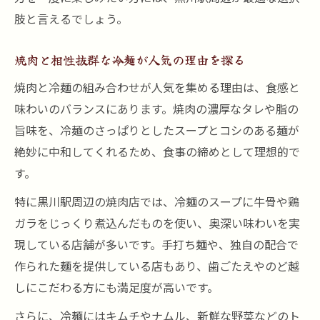
焼肉と冷麺の相性が抜群な楽しみ方を伝授
肢と言えるでしょう。
本格焼肉と冷麺の組み合わせで味わう幸福
感
焼肉と相性抜群な冷麺が人気の理由を探る
焼肉の旨味を引き立てる冷麺の魅力に注目
焼肉と冷麺の組み合わせが人気を集める理由は、食感と
焼肉と冷麺が織りなす新しい食体験を紹介
味わいのバランスにあります。焼肉の濃厚なタレや脂の
旨味を、冷麺のさっぱりとしたスープとコシのある麺が
焼肉と冷麺の食べ合わせで感じる贅沢な時
絶妙に中和してくれるため、食事の締めとして理想的で
間
す。
冷麺が主役になる焼肉の新しい楽しみ方
焼肉の合間に冷麺が主役となる瞬間を体験
特に黒川駅周辺の焼肉店では、冷麺のスープに牛骨や鶏
ガラをじっくり煮込んだものを使い、奥深い味わいを実
焼肉と冷麺の新たな食べ方で味わう満足感
現している店舗が多いです。手打ち麺や、独自の配合で
冷麺を中心にした焼肉の楽しみ方を提案
作られた麺を提供している店もあり、歯ごたえやのど越
焼肉と冷麺のバランスを極める食事スタイ
しにこだわる方にも満足度が高いです。
ル
さらに、冷麺にはキムチやナムル、新鮮な野菜などのト
冷麺で焼肉の印象を変える新感覚の楽しみ