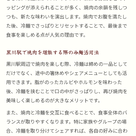
ッピングが添えられることが多く、焼肉の余韻を残しつ
コスパと雰囲気で選ぶ焼肉と冷麺の極意
つも、新たな味わいを演出します。焼肉でお腹を満たし
焼肉と冷麺をコスパで選ぶポイントを解説
た後、冷麺でさっぱりとリセットすることで、最後まで
焼肉の雰囲気と冷麺の味わいを両立させる
食事を楽しめる点が人気の理由です。
方法
焼肉と冷麺で満足度を高める選び方のコツ
黒川駅で焼肉を堪能する際の冷麺活用法
焼肉の空間づくりと冷麺の楽しみ方を考察
黒川駅周辺で焼肉を楽しむ際、冷麺は締めの一品として
焼肉と冷麺を賢く選ぶためのポイントまと
だけでなく、途中の箸休めやシェアメニューとしても活
め
用できます。脂がのったカルビやホルモンを味わった
後、冷麺を挟むことで口の中がさっぱりし、再び焼肉を
美味しく楽しめるのが大きなメリットです。
また、焼肉と冷麺を交互に食べることで、食事全体のバ
ランスが取りやすくなります。特に家族やグループの場
合、冷麺を取り分けてシェアすれば、各自の好みに合わ