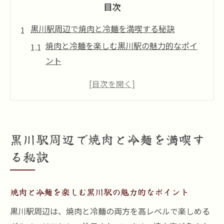
目次
黒川駅周辺で焼肉と冷麺を満喫する秘訣
焼肉と冷麺を楽しむ黒川駅の魅力的なポイ
ント
焼肉と相性抜群な冷麺が人気の理由を探る
黒川駅で焼肉を堪能する際の冷麺活用法
焼肉と冷麺で家族や仲間と過ごす至福の時
間
黒川駅周辺で焼肉と冷麺を満喫す
焼肉体験を彩る冷麺の選び方と楽しみ方
る秘訣
締めの冷麺で焼肉体験が華やぐ理由とは
焼肉の締めに冷麺が欠かせない理由を解説
焼肉と冷麺を楽しむ黒川駅の魅力的なポイント
焼肉後の冷麺がもたらす爽快な味わいとは
黒川駅周辺は、焼肉と冷麺の両方を高レベルで楽しめる
焼肉と冷麺の絶妙なバランスが楽しめる秘