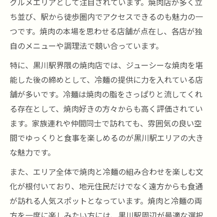
グルメエリアとして注目されています。焼肉店が多く立
密
ち並び、駅から徒歩圏内でアクセスできるのも魅力の一
焼肉をさらに美味しくする冷麺の役割と魅
つです。焼肉の本場を思わせる店舗が点在し、各店が独
力
自のメニューや調理法で競い合っています。
焼肉体験を締めくくる冷麺選びのポイント
とは
特に、黒川駅界隈の焼肉店では、ジューシーな焼肉を堪
能した後の締めとして、冷麺の提供に力を入れている店
焼肉好きが選ぶ黒川駅のおすすめ冷麺
舗が多いです。冷麺は焼肉の脂をさっぱりと流してくれ
焼肉愛好家が惚れ込む冷麺の魅力を徹底解
る存在として、焼肉好きの方々からも高く評価されてい
説
ます。家族連れや仲間同士で訪れても、雰囲気の良い空
焼肉好きが評価する黒川駅の冷麺ポイント
間でゆっくりと食事を楽しめるのが黒川駅エリアの大き
焼肉と一緒に選びたい冷麺の楽しみ方とは
な魅力です。
焼肉通が認める冷麺の美味しさと特徴に迫
また、エリア全体で焼肉と冷麺の組み合わせを楽しむ文
る
化が根付いており、地元住民だけでなく遠方からも食通
焼肉と冷麺の組み合わせで満足度アップ
が訪れる人気スポットとなっています。焼肉と冷麺の両
本格焼肉と絶品冷麺の組み合わせを堪能
方を一度に楽しみたい方には、黒川駅周辺が最適な選択