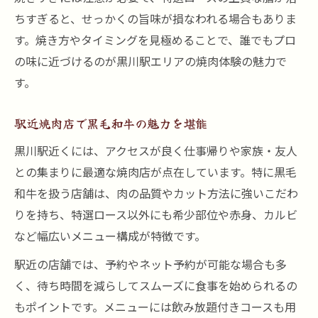
ちすぎると、せっかくの旨味が損なわれる場合もありま
焼肉好きが語る黒毛和牛のこだわり
す。焼き方やタイミングを見極めることで、誰でもプロ
焼肉を楽しむ上質黒毛和牛の特選ロース入門
の味に近づけるのが黒川駅エリアの焼肉体験の魅力で
焼肉初心者も安心の特選ロース入門
す。
黒毛和牛焼肉の正しい楽しみ方
焼肉で味わう特選ロースの美味しさ
駅近焼肉店で黒毛和牛の魅力を堪能
上質な黒毛和牛焼肉の選び方
黒川駅近くには、アクセスが良く仕事帰りや家族・友人
焼肉通が推す特選ロースの食べ比べ
との集まりに最適な焼肉店が点在しています。特に黒毛
くつろぎ空間で味わう特選ロース焼肉の魅力
和牛を扱う店舗は、肉の品質やカット方法に強いこだわ
りを持ち、特選ロース以外にも希少部位や赤身、カルビ
焼肉と黒毛和牛特選ロースで贅沢時間
など幅広いメニュー構成が特徴です。
落ち着いた空間で楽しむ焼肉体験
駅近の店舗では、予約やネット予約が可能な場合も多
焼肉好きに嬉しいくつろぎの店選び
く、待ち時間を減らしてスムーズに食事を始められるの
黒川駅近焼肉店の空間づくりの工夫
もポイントです。メニューには飲み放題付きコースも用
特選ロース焼肉で過ごす至福のひととき