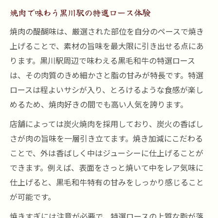
特選ロースが焼肉で人気の理由
焼肉で味わう黒川駅の特選ロース体験
焼肉で味わう黒毛和牛の深い旨味
焼肉の醍醐味は、厳選された部位を自分のペースで焼き
駅近焼肉で堪能できる特選ロース
上げることで、素材の旨味を最大限に引き出せる点にあ
黒毛和牛の旨味を求めるなら焼肉で決まり
ります。黒川駅周辺で味わえる黒毛和牛の特選ロース
焼肉で引き出す黒毛和牛の極上旨味
は、その肉質のきめ細かさと脂の甘みが特長です。特選
黒川駅近の焼肉で味わう特選ロース
ロースは程よいサシが入り、とろけるような食感が楽し
焼肉に最適な黒毛和牛の選び方
めるため、焼肉好きの間でも高い人気を誇ります。
焼肉で楽しむ黒毛和牛の贅沢な瞬間
店舗によっては炭火焼肉を採用しており、炭火の香ばし
黒毛和牛の旨味を活かす焼肉のコツ
さが肉の旨味を一層引き立てます。焼き加減にこだわる
特選ロース焼肉にこだわる理由と選び方
ことで、外は香ばしく中はジューシーに仕上げることが
できます。例えば、表面をさっと焼いて中をレア気味に
焼肉で楽しむ特選ロースの魅力とは
仕上げると、黒毛和牛特有の甘みをしっかり感じること
黒毛和牛特選ロースを選ぶポイント
が可能です。
焼肉店選びで失敗しない秘訣
焼きすぎには注意が必要で、特選ロースの上質な脂が落
特選ロース焼肉の美味しい食べ方