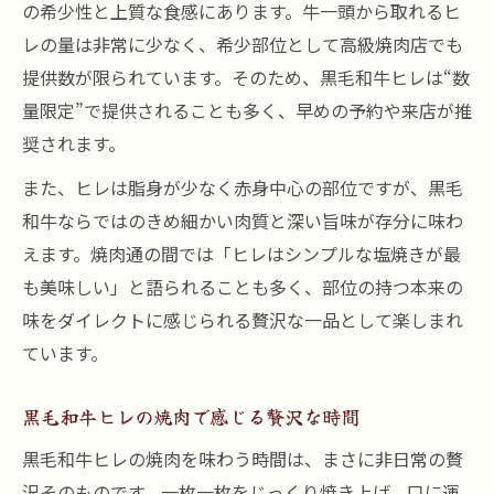
の希少性と上質な食感にあります。牛一頭から取れるヒ
味しさ
レの量は非常に少なく、希少部位として高級焼肉店でも
焼肉で楽しむ黒毛和牛ヒレの柔らかい理由
提供数が限られています。そのため、黒毛和牛ヒレは“数
焼肉通が愛するヒレ肉の特徴を徹底解説
量限定”で提供されることも多く、早めの予約や来店が推
奨されます。
また、ヒレは脂身が少なく赤身中心の部位ですが、黒毛
和牛ならではのきめ細かい肉質と深い旨味が存分に味わ
えます。焼肉通の間では「ヒレはシンプルな塩焼きが最
も美味しい」と語られることも多く、部位の持つ本来の
味をダイレクトに感じられる贅沢な一品として楽しまれ
ています。
黒毛和牛ヒレの焼肉で感じる贅沢な時間
黒毛和牛ヒレの焼肉を味わう時間は、まさに非日常の贅
沢そのものです。一枚一枚をじっくり焼き上げ、口に運