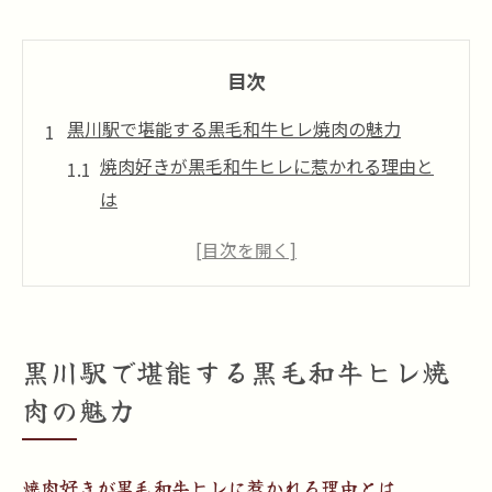
目次
黒川駅で堪能する黒毛和牛ヒレ焼肉の魅力
焼肉好きが黒毛和牛ヒレに惹かれる理由と
は
黒川駅で見つける極上焼肉体験の秘密
焼肉の中でもヒレ肉が特別視される背景
黒毛和牛ヒレの焼肉で感じる贅沢な時間
焼肉通も納得の黒川駅周辺の魅力ポイント
黒川駅で堪能する黒毛和牛ヒレ焼
希少な黒毛和牛ヒレを焼肉で味わう贅沢体験
肉の魅力
焼肉で楽しむ黒毛和牛ヒレの希少部位の魅
力
焼肉好きが黒毛和牛ヒレに惹かれる理由とは