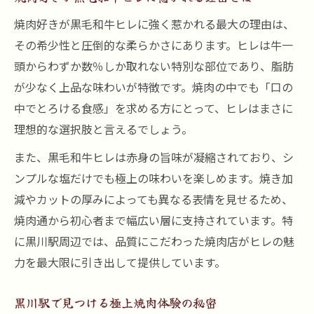
黒川駅で叶う究極の焼肉贅沢体験とは
焼肉好きが黒毛和牛ヒレに強く惹かれる最大の理由は、
焼肉ならではの黒毛和牛ヒレの美味しさ解
その希少性と圧倒的な柔らかさにあります。ヒレは牛一
説
頭からわずか数％しか取れない特別な部位であり、脂肪
焼肉でしか味わえない極上ヒレ肉の食感
が少なく上品な味わいが特徴です。焼肉の中でも「口の
焼肉好きにおすすめのヒレ肉の楽しみ方
中でとろける食感」を求める方にとって、ヒレはまさに
質にこだわるなら黒川駅周辺で焼肉がおすすめ
理想的な選択肢と言えるでしょう。
焼肉通が黒川駅を選ぶ理由とその魅力
また、黒毛和牛ヒレは赤身の旨味が凝縮されており、シ
黒川駅の焼肉店で質を見極めるコツ
ンプルな塩だけでも極上の味わいを楽しめます。焼き加
焼肉で黒毛和牛ヒレを楽しみたい方必見
減やカットの厚みによっても異なる表情を見せるため、
焼肉の質にこだわる人が注目するポイント
焼肉通から初心者まで幅広い層に支持されています。特
黒毛和牛ヒレ焼肉の上手な選び方について
に黒川駅周辺では、品質にこだわった焼肉店がヒレの魅
黒毛和牛ヒレ肉の美味しさを引き出す焼肉術
力を最大限に引き出して提供しています。
焼肉でヒレ肉を美味しく焼くための基本
黒川駅で見つける極上焼肉体験の秘密
黒毛和牛ヒレの味を引き出す焼肉のコツ