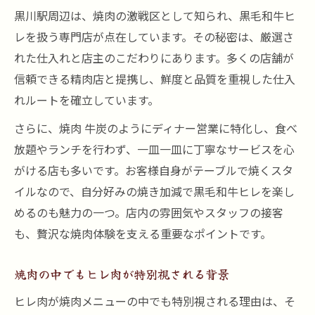
黒川駅周辺は、焼肉の激戦区として知られ、黒毛和牛ヒ
焼肉好きが実践するヒレ肉の焼き加減指南
レを扱う専門店が点在しています。その秘密は、厳選さ
焼肉で黒毛和牛ヒレの旨味を堪能する方法
れた仕入れと店主のこだわりにあります。多くの店舗が
焼肉のプロが教えるヒレ肉の焼き方の極意
信頼できる精肉店と提携し、鮮度と品質を重視した仕入
焼肉好き必見 黒川駅で楽しむ極上ヒレ肉
れルートを確立しています。
焼肉好きが黒川駅でヒレ肉を選ぶ理由は
さらに、焼肉 牛炭のようにディナー営業に特化し、食べ
極上ヒレ肉を焼肉で堪能できる楽しさとは
放題やランチを行わず、一皿一皿に丁寧なサービスを心
焼肉で味わう黒毛和牛ヒレの贅沢な満足感
がける店も多いです。お客様自身がテーブルで焼くスタ
黒川駅で焼肉を楽しむ際のヒレ肉の魅力
イルなので、自分好みの焼き加減で黒毛和牛ヒレを楽し
焼肉メニューで迷ったらヒレ肉がおすすめ
めるのも魅力の一つ。店内の雰囲気やスタッフの接客
柔らかさが光る黒毛和牛ヒレ 焼肉で実感
も、贅沢な焼肉体験を支える重要なポイントです。
焼肉で実感する黒毛和牛ヒレの柔らかさ
焼肉の中でもヒレ肉が特別視される背景
焼肉好きが驚くヒレ肉の食感と旨味の秘密
ヒレ肉が焼肉メニューの中でも特別視される理由は、そ
黒川駅の焼肉で味わうヒレ肉のとろける美