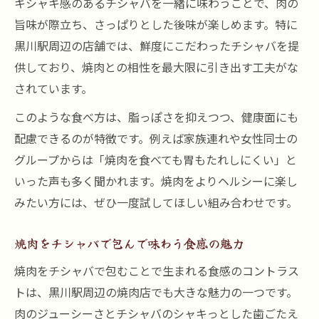
方法
キシャキ感のあるチシャバを一緒に味わうことで、肉の
旨味が際立ち、さっぱりとした後味が楽しめます。特に
焼肉にぴったりなチシャバの選び方と特徴
黒川駅周辺の店舗では、鮮度にこだわったチシャバを提
焼肉好きが実践するチシャバの食べ方ポイ
供しており、焼肉との相性を最大限に引き出す工夫がな
ント
されています。
焼肉の味を変化させるチシャバのアレンジ
術
このような食べ方は、脂っぽさを抑えつつ、健康面にも
配慮できるのが特徴です。例えば家族連れや女性同士の
黒川駅周辺で焼肉を満喫するためのコツ
グループからは「焼肉を食べても胃もたれしにくい」と
焼肉を楽しむならチシャバの活用が鍵
いった声も多く聞かれます。焼肉をよりヘルシーに楽し
焼肉店選びで注目すべきチシャバの新鮮さ
みたい方には、ぜひ一度試してほしい組み合わせです。
焼肉の満足度を上げるチシャバ使いの工夫
焼肉とチシャバで黒川駅周辺を満喫する方
焼肉をチシャバで包んで味わう食感の魅力
法
焼肉をチシャバで包むことで生まれる食感のコントラス
焼肉体験を充実させるチシャバの選び方
トは、黒川駅周辺の焼肉店でも大きな魅力の一つです。
ジューシーな焼肉とチシャバの相性を探る
肉のジューシーさとチシャバのシャキっとした歯ごたえ