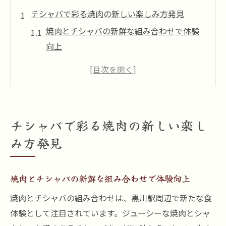
チシャバで彩る焼肉の新しい楽しみ方発見
焼肉とチシャバの新鮮な組み合わせで体験
向上
焼肉をチシャバで包んで味わう食感の魅力
焼肉の美味しさをチシャバで引き立てるコ
ツ
焼肉とチシャバの相性が生む新しい食べ方
チシャバで彩る焼肉の新しい楽し
焼肉の風味とチシャバのシャキシャキ感の
み方発見
融合
焼肉に合うチシャバの食べ方徹底ガイド
焼肉とチシャバの新鮮な組み合わせで体験向上
焼肉をさらに美味しくするチシャバの包み
方
焼肉とチシャバの組み合わせは、黒川駅周辺で新たな食
焼肉とチシャバの絶妙なバランスを楽しむ
体験として注目されています。ジューシーな焼肉とシャ