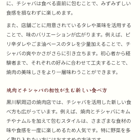
に、チシャバは食べる直前に包むことで、みずみずしい
焼肉体験を変えるチシャバ活用術まとめ
食感を損なわずに楽しめます。
焼肉とチシャバで体験が広がる実践アイデ
また、店舗ごとに用意されているタレや薬味を活用する
ア
ことで、味のバリエーションが広がります。例えば、ピ
焼肉をチシャバで包む楽しみ方をおさらい
リ辛ダレやごま油ベースのタレを少量加えることで、チ
焼肉好きが実践するチシャバの活用法集
シャバの爽やかさがさらに引き立ちます。初心者から経
焼肉体験を豊かにするチシャバの選び方
験者まで、それぞれの好みに合わせて工夫することで、
焼肉の美味しさをより一層味わうことができます。
焼肉とチシャバの新提案で満足度アップ
焼肉とチシャバの相性が生む新しい食べ方
黒川駅周辺の焼肉店では、チシャバを活用した新しい食
べ方も広がっています。例えば、焼肉とチシャバにキム
チやナムルを加えて包むスタイルは、さまざまな食材の
味や食感を一度に楽しめるため人気です。特に野菜を多
く取り入れたい方にはおすすめの方法です。