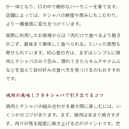
焼肉のジューシーさをチシャバで包み込む
が一体となり、口の中で絶妙なハーモニーを奏でます。
体験
店舗によっては、チシャバの鮮度や厚みにもこだわり、
焼肉とチシャバの食感バランスに注目しよ
より一層食感に変化をつけています。
う
実際に利用したお客様からは「肉だけで食べるより飽き
焼肉をチシャバと一緒に味わう満足感の秘
がこず、最後まで美味しく食べられる」といった感想も
密
寄せられています。初心者の方は、まずはシンプルに焼
焼肉とチシャバの組み合わせで新発見多数
肉とチシャバのみで包み、慣れてきたらキムチやナムル
などを加えて自分好みの食べ方を見つけるのもおすすめ
焼肉をチシャバと楽しむことで広がる風味
です。
チシャバなら焼肉がさらに美味しくなる理由
焼肉とチシャバの相乗効果を徹底解説
焼肉の美味しさをチシャバで引き立てるコツ
焼肉の脂をチシャバがさっぱり引き立てる
焼肉とチシャバの組み合わせを最大限に楽しむには、い
焼肉体験が変わるチシャバの役割と魅力
くつかのコツがあります。まず、焼肉はあまり焼きすぎ
焼肉をチシャバで食べる栄養面のメリット
ず、肉汁が残る程度に焼き上げるのがポイントです。次
焼肉の味に深みを与えるチシャバの秘密