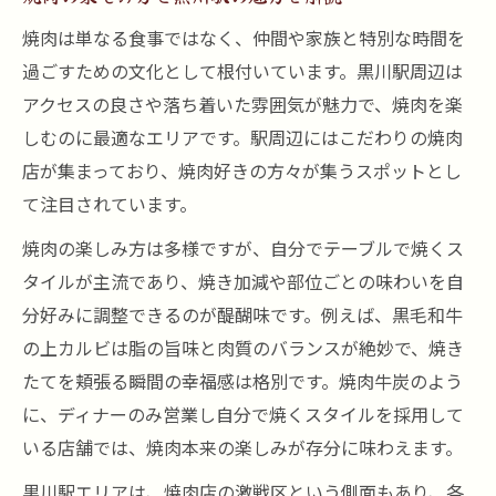
黒川駅で黒毛和牛上カルビが人気の理由
焼肉は単なる食事ではなく、仲間や家族と特別な時間を
焼肉好き必見の黒毛和牛上カルビの部位
過ごすための文化として根付いています。黒川駅周辺は
黒川駅周辺で焼肉を満喫する方法
アクセスの良さや落ち着いた雰囲気が魅力で、焼肉を楽
焼肉のベストタイミングと黒川駅活用術
しむのに最適なエリアです。駅周辺にはこだわりの焼肉
黒川駅の焼肉店選びで失敗しないコツ
店が集まっており、焼肉好きの方々が集うスポットとし
焼肉牛炭メニューのおすすめポイント
て注目されています。
黒川駅周辺で焼肉を楽しむ過ごし方
焼肉の楽しみ方は多様ですが、自分でテーブルで焼くス
焼肉と相性抜群のサイドメニューの選び方
タイルが主流であり、焼き加減や部位ごとの味わいを自
贅沢な焼肉なら黒毛和牛上カルビがおすすめ
分好みに調整できるのが醍醐味です。例えば、黒毛和牛
の上カルビは脂の旨味と肉質のバランスが絶妙で、焼き
焼肉で贅沢気分を味わえる上カルビ体験
たてを頬張る瞬間の幸福感は格別です。焼肉牛炭のよう
黒毛和牛上カルビと他部位の違いを比較
に、ディナーのみ営業し自分で焼くスタイルを採用して
焼肉に最適な上カルビの美味しい焼き方
いる店舗では、焼肉本来の楽しみが存分に味わえます。
黒川駅で黒毛和牛上カルビを選ぶ理由
黒川駅エリアは、焼肉店の激戦区という側面もあり、各