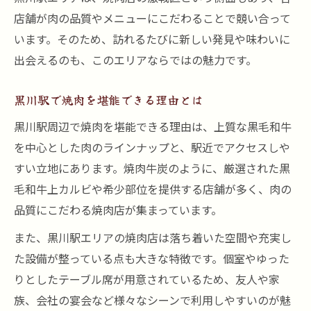
焼肉好きが語る黒毛和牛上カルビの魅力
店舗が肉の品質やメニューにこだわることで競い合って
とろける上カルビを楽しむ焼肉のコツ
います。そのため、訪れるたびに新しい発見や味わいに
焼肉で上カルビを美味しく焼くコツ
出会えるのも、このエリアならではの魅力です。
焼肉牛炭メニューで上カルビを味わう方法
焼肉のプロが教える上カルビ焼き加減
黒川駅で焼肉を堪能できる理由とは
黒毛和牛上カルビの旨味を引き出す焼き方
黒川駅周辺で焼肉を堪能できる理由は、上質な黒毛和牛
焼肉で上カルビを最高に楽しむ食べ方
を中心とした肉のラインナップと、駅近でアクセスしや
宴会に最適な黒川駅エリア焼肉情報
すい立地にあります。焼肉牛炭のように、厳選された黒
毛和牛上カルビや希少部位を提供する店舗が多く、肉の
焼肉で宴会を盛り上げる黒川駅活用術
品質にこだわる焼肉店が集まっています。
黒毛和牛上カルビが宴会に人気の理由
また、黒川駅エリアの焼肉店は落ち着いた空間や充実し
焼肉店の個室やコース選びのポイント
た設備が整っている点も大きな特徴です。個室やゆった
宴会で焼肉を楽しむおすすめメニュー
りとしたテーブル席が用意されているため、友人や家
黒川駅で焼肉宴会を満喫する方法
族、会社の宴会など様々なシーンで利用しやすいのが魅