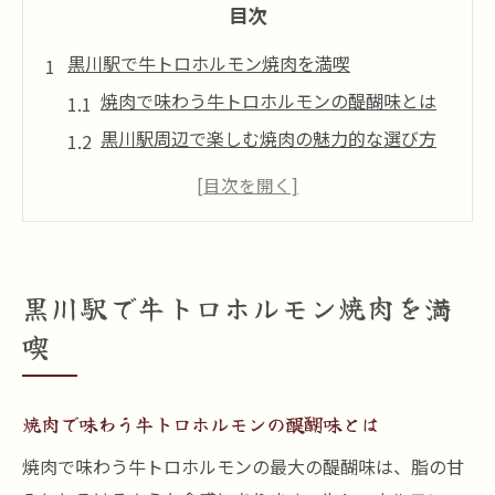
目次
黒川駅で牛トロホルモン焼肉を満喫
焼肉で味わう牛トロホルモンの醍醐味とは
黒川駅周辺で楽しむ焼肉の魅力的な選び方
焼肉店で牛トロホルモンを堪能するポイン
ト
焼肉と牛トロホルモンの美味しさを徹底解
説
黒川駅で牛トロホルモン焼肉を満
黒川駅で焼肉を満喫するための豆知識
喫
焼肉好き必見の牛トロホルモン体験談
焼肉ファンが語る牛トロホルモンの魅力体
焼肉で味わう牛トロホルモンの醍醐味とは
験
牛トロホルモンの感動を焼肉レビューで紹
焼肉で味わう牛トロホルモンの最大の醍醐味は、脂の甘