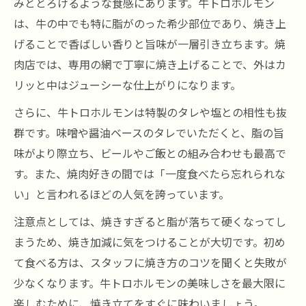
介
みととろけるような食感にあります。牛トロホルモン
は、牛の中でも特に脂がのった希少部位であり、焼き上
焼肉で実感する牛トロホルモンのとろける
げることで香ばしい香りと旨味が一層引き立ちます。焼
旨味
肉店では、専用の網で丁寧に焼き上げることで、外はカ
黒川駅の焼肉店で出会った牛トロホルモン
リッと中はジューシーな仕上がりになります。
話
焼肉通が語る牛トロホルモンの満足ポイン
さらに、牛トロホルモンは特製のタレや塩との相性も抜
ト
群です。味噌や醤油ベースのタレでいただくと、脂の旨
味がより際立ち、ビールやご飯との組み合わせも最高で
牛トロホルモンなら黒川駅周辺が熱い理由
す。また、焼肉好きの間では「一度食べたら忘れられな
焼肉好きが黒川駅で牛トロホルモンを選ぶ
い」と言われるほどの人気を誇っています。
理由
注意点としては、焼きすぎると脂が落ちて硬くなってし
黒川駅周辺で焼肉が人気な秘密を解説
まうため、焼き加減に気をつけることが大切です。初め
焼肉の本場で牛トロホルモンが愛される背
て食べる方は、スタッフに焼き方のコツを聞くと失敗が
景
少なくなります。牛トロホルモンの美味しさを最大限に
黒川駅で味わう焼肉と牛トロホルモンの相
楽しむために、焼き立てをすぐに味わいましょう。