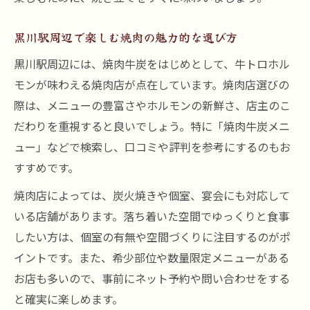
性
焼肉店が牛トロホルモンを強く推す理由と
黒川駅周辺で楽しむ焼肉の魅力的な選び方
は
黒川駅周辺には、焼肉牛炭をはじめとして、牛トロホル
脂の甘みが決め手の焼肉ホルモン入門
モンが味わえる焼肉店が点在しています。焼肉店選びの
焼肉の醍醐味は脂の甘みと食感にあり
際は、メニューの豊富さやホルモンの新鮮さ、店主のこ
牛トロホルモンの脂の甘みが焼肉で際立つ
だわりを重視すると良いでしょう。特に「焼肉牛炭メニ
理由
ュー」などで検索し、口コミや評判を参考にするのもお
焼肉初心者にもおすすめのホルモンの選び
すすめです。
方
焼肉店によっては、炭火焼きや個室、宴会にも対応して
焼肉の美味しさを左右する脂の甘みの秘密
いる店舗があります。落ち着いた空間でゆっくりと食事
牛トロホルモンを焼肉で楽しむポイント紹
したい方は、個室の有無や空間づくりに注目するのがポ
介
イントです。また、希少部位や数量限定メニューがある
黒川駅で焼肉を楽しむ極上ホルモンの魅力
お店も多いので、事前にネット予約や問い合わせをする
焼肉で味わう極上ホルモンの魅力を徹底紹
と確実に楽しめます。