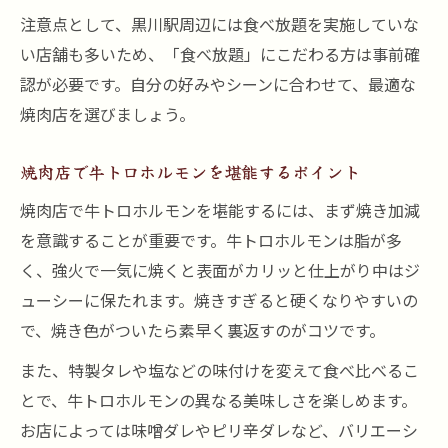
介
注意点として、黒川駅周辺には食べ放題を実施していな
黒川駅で見つける焼肉ホルモンの楽しみ方
い店舗も多いため、「食べ放題」にこだわる方は事前確
焼肉店で選ぶべき極上牛トロホルモンの特
認が必要です。自分の好みやシーンに合わせて、最適な
徴
焼肉店を選びましょう。
焼肉通を唸らせるホルモンの美味しさとは
焼肉店で牛トロホルモンを堪能するポイント
牛トロホルモンが焼肉で人気な理由を解説
焼肉店で牛トロホルモンを堪能するには、まず焼き加減
牛トロホルモンの食べ方や楽しみ方の工夫
を意識することが重要です。牛トロホルモンは脂が多
焼肉で牛トロホルモンを美味しく食べるコ
く、強火で一気に焼くと表面がカリッと仕上がり中はジ
ツ
ューシーに保たれます。焼きすぎると硬くなりやすいの
牛トロホルモンの焼き方と味わい方を解説
で、焼き色がついたら素早く裏返すのがコツです。
焼肉で試したい牛トロホルモンの楽しみ方
また、特製タレや塩などの味付けを変えて食べ比べるこ
牛トロホルモンのタレや薬味で焼肉を満喫
とで、牛トロホルモンの異なる美味しさを楽しめます。
焼肉をより楽しむ牛トロホルモンのアレン
お店によっては味噌ダレやピリ辛ダレなど、バリエーシ
ジ