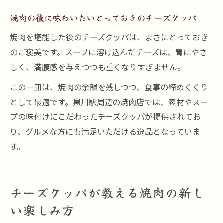
焼肉の満足度を高めるチーズクッパの工夫
焼肉の後に味わいたいとっておきのチーズクッパ
焼肉とチーズクッパが織りなす贅沢な味わ
焼肉を堪能した後のチーズクッパは、まさにとっておき
い
のご褒美です。スープに溶け込んだチーズは、胃にやさ
しく、満腹感を与えつつも重くなりすぎません。
この一皿は、焼肉の余韻を残しつつ、食事の締めくくり
として最適です。黒川駅周辺の焼肉店では、素材やスー
プの味付けにこだわったチーズクッパが提供されてお
り、グルメな方にも満足いただける逸品となっていま
す。
チーズクッパが教える焼肉の新し
い楽しみ方