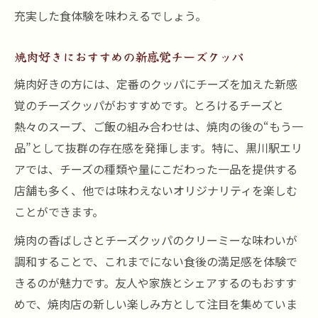
充実した食体験を味わえるでしょう。
焼肉好きにおすすめの新感覚チーズクッパ
焼肉好きの方には、定番のクッパにチーズを加えた新感
覚のチーズクッパがおすすめです。とろけるチーズと
熱々のスープ、ご飯の組み合わせは、焼肉の後の“もう一
品”として抜群の存在感を発揮します。特に、黒川駅エリ
アでは、チーズの種類や量にこだわった一品を提供する
店舗も多く、他では味わえないオリジナリティを楽しむ
ことができます。
焼肉の香ばしさとチーズクッパのクリーミーな味わいが
調和することで、これまでにない食後の満足感を体験で
きるのが魅力です。友人や家族とシェアするのもおすす
めで、焼肉店の新しい楽しみ方として注目を集めていま