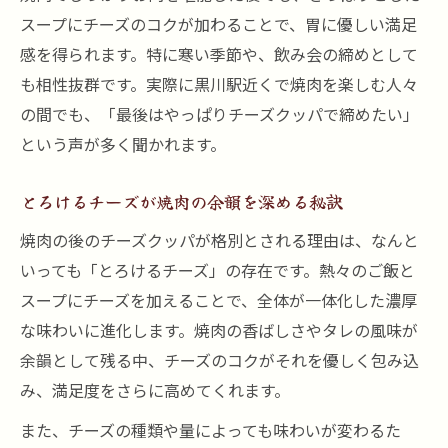
スープにチーズのコクが加わることで、胃に優しい満足
感を得られます。特に寒い季節や、飲み会の締めとして
も相性抜群です。実際に黒川駅近くで焼肉を楽しむ人々
の間でも、「最後はやっぱりチーズクッパで締めたい」
という声が多く聞かれます。
とろけるチーズが焼肉の余韻を深める秘訣
焼肉の後のチーズクッパが格別とされる理由は、なんと
いっても「とろけるチーズ」の存在です。熱々のご飯と
スープにチーズを加えることで、全体が一体化した濃厚
な味わいに進化します。焼肉の香ばしさやタレの風味が
余韻として残る中、チーズのコクがそれを優しく包み込
み、満足度をさらに高めてくれます。
また、チーズの種類や量によっても味わいが変わるた