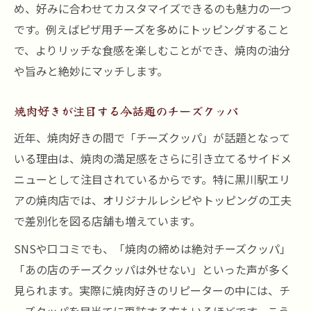
め、好みに合わせてカスタマイズできるのも魅力の一つ
です。例えばピザ用チーズを多めにトッピングすること
で、よりリッチな食感を楽しむことができ、焼肉の油分
や旨みと絶妙にマッチします。
焼肉好きが注目する今話題のチーズクッパ
近年、焼肉好きの間で「チーズクッパ」が話題となって
いる理由は、焼肉の満足感をさらに引き立てるサイドメ
ニューとして注目されているからです。特に黒川駅エリ
アの焼肉店では、オリジナルレシピやトッピングの工夫
で差別化を図る店舗も増えています。
SNSや口コミでも、「焼肉の締めは絶対チーズクッパ」
「あの店のチーズクッパは外せない」といった声が多く
見られます。実際に焼肉好きのリピーターの中には、チ