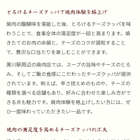
とろけるチーズクッパで焼肉体験を格上げ
焼肉の醍醐味を堪能した後、とろけるチーズクッパを味
わうことで、食事全体の満足度が一段と高まります。焼
きたてのお肉の余韻と、チーズのコクが調和すること
で、贅沢な口当たりを楽しむことができます。
黒川駅周辺の焼肉店では、スープの旨味やチーズのとろ
み、そしてご飯の食感にこだわったチーズクッパが提供
されています。例えば、辛さ控えめのものや、チーズの
種類を選べる店舗もあり、好みに合わせた楽しみ方がで
きる点も魅力です。焼肉体験を格上げしたい方には、ぜ
ひ一度味わっていただきたい一品です。
焼肉の満足度を高めるチーズクッパの工夫