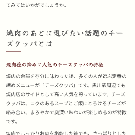
てみてはいかがでしょうか。
焼肉のあとに選びたい話題のチー
ズクッパとは
焼肉後の締めに人気のチーズクッパの特徴
焼肉の余韻を存分に味わった後、多くの人が選ぶ定番の
締めメニューが「チーズクッパ」です。黒川駅周辺でも
焼肉店のサイドとして高い人気を誇っています。チーズ
クッパは、コクのあるスープとご飯にとろけるチーズが
絡み合い、まろやかで奥深い味わいが楽しめるのが特徴
です。
焼肉でしっかりお肉を堪能した後でも、さっぱりとした