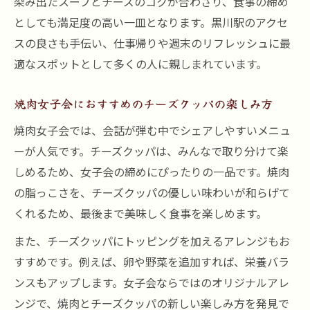
染み出たスープとチーズのコクが合わさり、食事の締め
としても満足度の高い一皿となります。黒川駅のアクセ
スの良さも手伝い、仕事帰りや週末のリフレッシュに最
適なスポットとして多くの人に親しまれています。
焼肉女子会におすすめのチーズクッパの楽しみ方
焼肉女子会では、会話が弾む中でシェアしやすいメニュ
ーが人気です。チーズクッパは、みんなで取り分けて楽
しめるため、女子会の締めにぴったりの一品です。焼肉
の脂っこさを、チーズクッパの優しい味わいが和らげて
くれるため、最後まで美味しく食事を楽しめます。
また、チーズクッパにトッピングを加えるアレンジもお
すすめです。例えば、卵や野菜を追加すれば、栄養バラ
ンスもアップします。女子会ならではのオリジナルアレ
ンジで、焼肉とチーズクッパの新しい楽しみ方を発見で