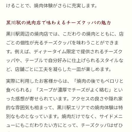
けることで、焼肉体験がさらに充実します。
黒川駅の焼肉店で味わえるチーズクッパの魅力
黒川駅周辺の焼肉店では、こだわりの焼肉とともに、店
ごとの個性が光るチーズクッパを味わうことができま
す。例えば、ディナータイム限定で提供されるチーズク
ッパや、テーブルで自分好みに仕上げられるスタイルな
ど、店舗ごとに工夫を凝らした一皿が楽しめます。
実際に利用したお客様からは、「焼肉の後でもペロリと
食べられる」「スープが濃厚でチーズがよく絡む」とい
った感想が寄せられています。アクセスの良さや隠れ家
的な雰囲気も相まって、黒川駅エリアでの焼肉体験は特
別なものとなっています。焼肉だけでなく、サイドメニ
ューにもこだわりたい方にとって、チーズクッパはぜひ