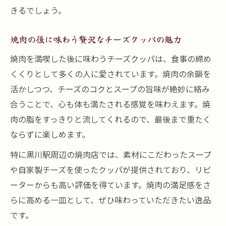
きるでしょう。
焼肉の後に味わう贅沢なチーズクッパの魅力
焼肉を満喫した後に味わうチーズクッパは、食事の締め
くくりとして多くの人に愛されています。焼肉の余韻を
活かしつつ、チーズのコクとスープの旨味が絶妙に絡み
合うことで、心も体も満たされる感覚を味わえます。焼
肉の脂をすっきりと流してくれるので、最後まで重たく
ならずに楽しめます。
特に黒川駅周辺の焼肉店では、素材にこだわったスープ
や自家製チーズを使ったクッパが提供されており、リピ
ーターからも高い評価を得ています。焼肉の満足感をさ
らに高める一皿として、ぜひ味わっていただきたい逸品
です。