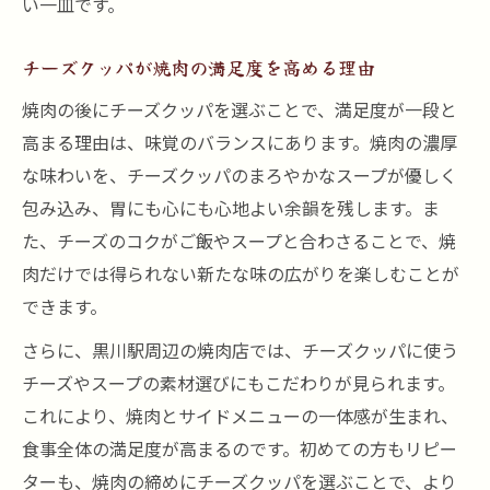
い一皿です。
チーズクッパが焼肉の満足度を高める理由
焼肉の後にチーズクッパを選ぶことで、満足度が一段と
高まる理由は、味覚のバランスにあります。焼肉の濃厚
な味わいを、チーズクッパのまろやかなスープが優しく
包み込み、胃にも心にも心地よい余韻を残します。ま
た、チーズのコクがご飯やスープと合わさることで、焼
肉だけでは得られない新たな味の広がりを楽しむことが
できます。
さらに、黒川駅周辺の焼肉店では、チーズクッパに使う
チーズやスープの素材選びにもこだわりが見られます。
これにより、焼肉とサイドメニューの一体感が生まれ、
食事全体の満足度が高まるのです。初めての方もリピー
ターも、焼肉の締めにチーズクッパを選ぶことで、より