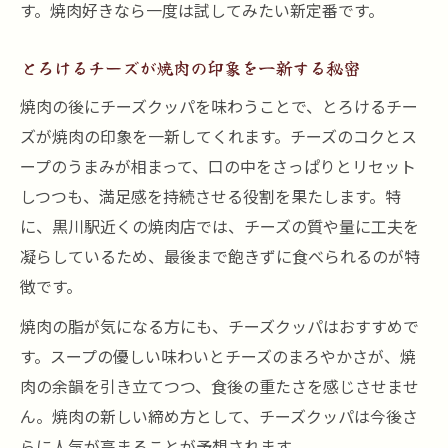
す。焼肉好きなら一度は試してみたい新定番です。
とろけるチーズが焼肉の印象を一新する秘密
焼肉の後にチーズクッパを味わうことで、とろけるチー
ズが焼肉の印象を一新してくれます。チーズのコクとス
ープのうまみが相まって、口の中をさっぱりとリセット
しつつも、満足感を持続させる役割を果たします。特
に、黒川駅近くの焼肉店では、チーズの質や量に工夫を
凝らしているため、最後まで飽きずに食べられるのが特
徴です。
焼肉の脂が気になる方にも、チーズクッパはおすすめで
す。スープの優しい味わいとチーズのまろやかさが、焼
肉の余韻を引き立てつつ、食後の重たさを感じさせませ
ん。焼肉の新しい締め方として、チーズクッパは今後さ
らに人気が高まることが予想されます。