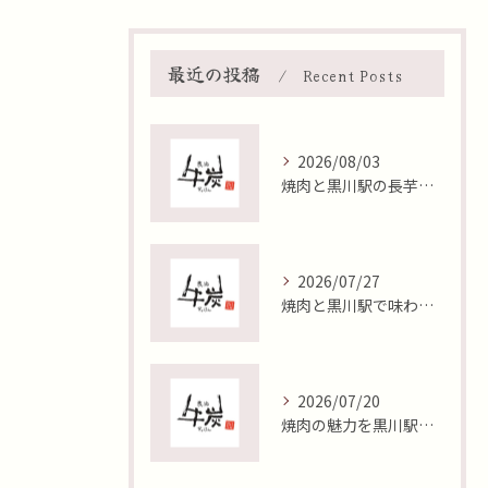
最近の投稿
Recent Posts
2026/08/03
焼肉と黒川駅の長芋キムチが織りなす満足度と価格のバランス検証
2026/07/27
焼肉と黒川駅で味わう絶品キムチの楽しみ方を徹底解説
2026/07/20
焼肉の魅力を黒川駅で堪能黒毛和牛ヒレの贅沢な楽しみ方