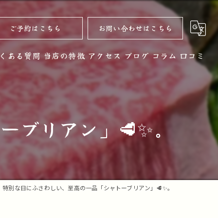
ご予約はこちら
お問い合わせはこちら
くある質問
当店の特徴
アクセス
ブログ
コラム
口コミ
黒毛和牛
お酒
ーブリアン」🥩✨。
ノンアルコール
コース
デザート
特別な日にふさわしい、至高の一品「シャトーブリアン」🥩✨。