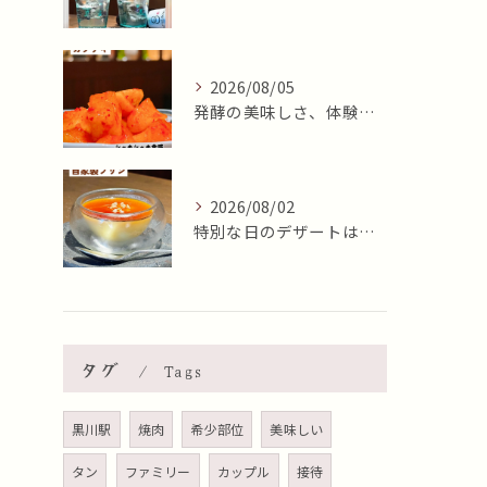
2026/08/05
発酵の美味しさ、体験しませんか？🧄
2026/08/02
特別な日のデザートはいかがですか🍮✨？本日8月2日はおやつの...
タグ
Tags
黒川駅
焼肉
希少部位
美味しい
タン
ファミリー
カップル
接待