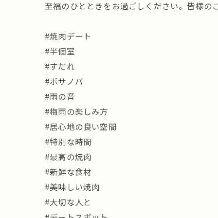
至福のひとときをお過ごしください。皆様の
#焼肉デート
#半個室
#すだれ
#ボサノバ
#雨の音
#梅雨の楽しみ方
#居心地の良い空間
#特別な時間
#最高の焼肉
#新鮮な食材
#美味しい焼肉
#大切な人と
#デートスポット