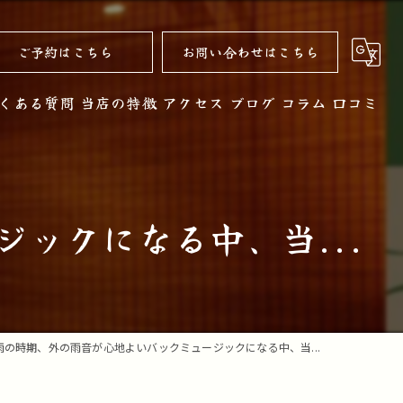
ご予約はこちら
お問い合わせはこちら
くある質問
当店の特徴
アクセス
ブログ
コラム
口コミ
黒毛和牛
お酒
ックになる中、当...
ノンアルコール
コース
デザート
雨の時期、外の雨音が心地よいバックミュージックになる中、当...