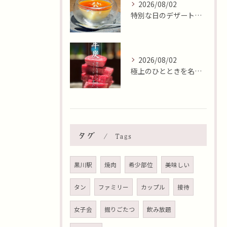
2026/08/02
特別な日のデザートはいかがですか🍮✨？本日8月2日はおやつの...
2026/08/02
極上のひとときを名古屋市北区で✨
タグ
Tags
黒川駅
焼肉
希少部位
美味しい
タン
ファミリー
カップル
接待
女子会
掘りごたつ
飲み放題